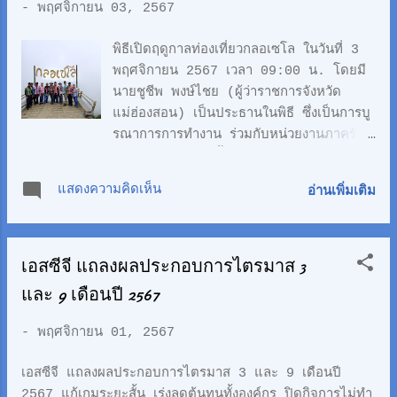
และบริการจากบริษัทพันธมิตร และศิษย์เก่า
-
พฤศจิกายน 03, 2567
หลักสูตร “ผู้นำการพัฒนาอย่างยั่งยืน”
(นพย.) 🟢ร้านอาหารดังและผลิตภัณฑ์
พิธีเปิดฤดูกาลท่องเที่ยวกลอเซโล ในวันที่ 3
OTOP ของจังหวัดนครนายก 🎉กิจกรรม
พฤศจิกายน 2567 เวลา 09:00 น. โดยมี
บันเทิงและความรู้ 🟣กลุ่มสามน้า (โย่ง พวง
นายชูชีพ พงษ์ไชย (ผู้ว่าราชการจังหวัด
นงค์) และศิลปินจากรายการ “เพลงเอก”
แม่ฮ่องสอน) เป็นประธานในพิธี ซึ่งเป็นการบู
🔴ดนตรีในสวนโดยวงดนตรีกรมประชาสัมพันธ์
รณาการการทำงาน ร่วมกับหน่วยงานภาครัฐ
/ วงปี่สก็อตวชิราวุธวิทยาลัย / วงออร์เคสต
และภาคเอกชนในพื้นที่จังหวัดแม่ฮ่องสอน
ร้าจากนักเรียนนายร้อย จปร. / ดนตรีไทย
อาทิเช่น องค์การบริหารส่วนตำบลแม่สามแลบ
แสดงความคิดเห็น
อ่านเพิ่มเติม
โรงเรียนจิตรลดาวิชาชีพ 🟡การแสดงโขน 🟢
สำนักท่องเที่ยวและกีฬาจังหวัดแม่ฮ่องสอน
การประกอบอาหาร โดยเชฟชื่อดัง เช่น เชฟ
ตำรวจท่องเที่ยวจังหวัดแม่ฮ่องสอน สมาคม
นอร์เบิร์ต คอสต์เนอร์, เชฟพล ตัณฑเสถียร,
ธุรกิจท่องเที่ยวจังหวัดแม่ฮ่องสอน และ มูลนิธิ
เชฟไก่ ธนัญญา...
เอสซีจี แถลงผลประกอบการไตรมาส 3
ซี.ซี.เอฟ. เพื่อเด็กและเยาวชน ในพระ
ราชูปถัมภ์สมเด็จพระเทพรัตนราชสุดาฯ สยาม
และ 9 เดือนปี 2567
บรมราชกุมารี ..
-
พฤศจิกายน 01, 2567
เอสซีจี แถลงผลประกอบการไตรมาส 3 และ 9 เดือนปี
2567 แก้เกมระยะสั้น เร่งลดต้นทุนทั้งองค์กร ปิดกิจการไม่ทำ