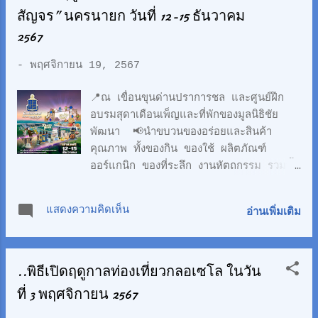
ปรเทศไทย และ นางวิภาวัลย์ วรพุฒิพงค์
สัญจร” นครนายก วันที่ 12-15 ธันวาคม
รองนายกองค์การบริหารส่วนจังหวัดเชียงใหม่
2567
ร่วมเป็นประธานในพิธีเปิดงานในงาน
“Amazing Chiang Mai Car Festival
-
พฤศจิกายน 19, 2567
2024” กำหนดจัดขึ้นในวันที่ 21-24
พฤศจิกายน 2567 เวลา 16.00-22.00 น.
📍ณ เขื่อนขุนด่านปราการชล และศูนย์ฝึก
ณ สนามกีฬาสมโภช 700 ปีจังหวัดเชียงใหม่
อบรมสุดาเดือนเพ็ญและที่พักของมูลนิธิชัย
การจัดกิจกรรมดังกล่าว #แอ่วเหนือหน้า
พัฒนา 📢นำขบวนของอร่อยและสินค้า
หนาวwinterFestval ททท. มุ่งผลักดันให้
คุณภาพ ทั้งของกิน ของใช้ ผลิตภัณฑ์
ประเทศไทยเป็นศูนย์กลางการท่องเที่ยว
ออร์แกนิก ของที่ระลึก งานหัตถกรรม รวมทั้ง
(Tourism Hub) ภายใต้นโยบาย IGNITE
สินค้า Rare item 👉จากทุกภูมิภาคกว่า
Thailand’s Tourism โดยเฉพาะอย่างยิ่ง
170 ร้าน มารวมไว้ในที่เดียว พร้อมเรื่องราว
การเป็น Word Class Event Hub ในการ
แสดงความคิดเห็น
อ่านเพิ่มเติม
เบื้องหลังผลิตผลจากการพัฒนา ได้แก่
ขับเคลื่อนจังหวัดเชียงใหม่ให้เป็นศูนย์กลางงาน
🔵โครงการของมูลนิธิชัยพัฒนา รวมทั้งร้าน
เ...
ภัทรพัฒน์ ร้านจันกะผัก และโครงการทหาร
..พิธีเปิดฤดูกาลท่องเที่ยวกลอเซโล ในวัน
พันธุ์ดี 🔴ศูนย์ศึกษาการพัฒนาอันเนื่องมาจาก
พระราชดำริทั้ง 6 ศูนย์ และโครงการอันเนื่อง
ที่ 3 พฤศจิกายน 2567
มาจากพระราชดำริ สำนักงาน กปร 🟠สินค้า