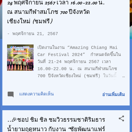
ว
24 พฤศจิกายน 2567 เวลา 16.00-22.00 น.
า
ณ สนามกีฬาสมโภช 700 ปีจังหวัด
เชียงใหม่ (ชมฟรี)
ม
-
พฤศจิกายน 21, 2567
เปิดงานในงาน “Amazing Chiang Mai
Car Festival 2024” กำหนดจัดขึ้นใน
วันที่ 21-24 พฤศจิกายน 2567 เวลา
16.00-22.00 น. ณ สนามกีฬาสมโภช
700 ปีจังหวัดเชียงใหม่ (ชมฟรี) ในวันนี้
(21 พฤศจิกายน 2567) นายจักรพล ตั้ง
สุทธิธรรม ผู้ช่วยรัฐมนตรีประจำกระทรวงการ
แสดงความคิดเห็น
อ่านเพิ่มเติม
ท่องเที่ยวและกีฬา ร่วมกับนายวีรพงศ์ ฤทธิ์
รอด รองผู้ว่าราชการจังหวัดเชียงใหม่ และ
นายสมชาย ชมภูน้อย ผู้อำนวยการภูมิภาค
..🎉ชอป ชิม ชิล ชมวิวธรรมชาติริมธาร
ภาคเหนือ การท่องเที่ยวแห่งประเทศไทย
ดร.ก้องศักดิ์ ยอดมณี ผู้ว่าการการกีฬาแห่ง
น้ำยามฤดูหนาว กับงาน “ชัยพัฒนาแฟร์