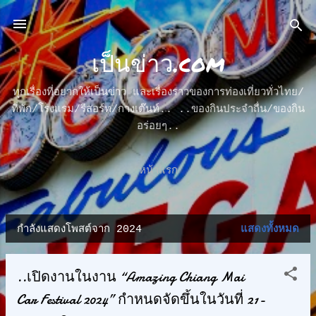
ข้ามไปที่เนื้อหาหลัก
เป็นข่าว.com
ทุกเรื่องที่อยากให้เป็นข่าว และเรื่องราวของการท่องเที่ยวทั่วไทย/
ที่พัก/โรงแรม/รีสอร์ท/กางเต๊นท์.. ..ของกินประจำถื่น/ของกิน
อร่อยๆ..
หน้าแรก
กำลังแสดงโพสต์จาก 2024
แสดงทั้งหมด
บ
ท
..เปิดงานในงาน “Amazing Chiang Mai
ค
Car Festival 2024” กำหนดจัดขึ้นในวันที่ 21-