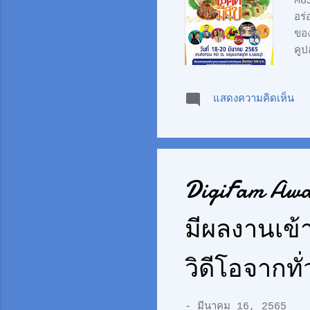
MUS
อร่
ขอ
คูป
ท้อ
กิ
แสดงความคิดเห็น
..
ไม่
ดน
DigiFam Awa
มีผลงานเข้
วิดีโอจากทั
-
มีนาคม 16, 2565