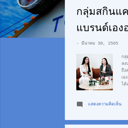
ค
กลุ่มสกินแค
ว
แบรนด์เองอ
า
ม
-
มีนาคม 30, 2565
กลุ
ลง
ถึง
เอง
ได้
สกิ
ธิเ
แสดงความคิดเห็น
เทค
เทค
ส่ว
สิน