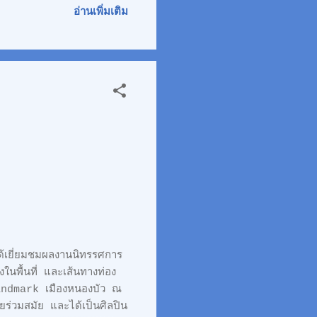
ไปถึงของฝากที่ระลึก
อ่านเพิ่มเติม
ะอำยังเป็นจุดชมพระอาทิตย์
ยากาศริมชายหาด, เล่นน้ำ
่ม้าชมวิวรอบๆ ชายหาด,
้เยี่ยมชมผลงานนิทรรศการ
ในพื้นที่ และเส้นทางท่อง
andmark เมืองหนองบัว ณ
ร่วมสมัย และได้เป็นศิลปิน