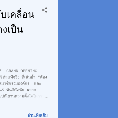
กรณีที่ยังไม่สามารถขนส่ง
บเคลื่อน
างเป็น
็มที่ GRAND OPENING
ัลแท้จริง ที่เน้นย้ำ “ต้อง
รสมาชิกร่วมองค์กร และ
์ ขันติศีลชัย นายก
ะปณิธานความตั้งใจในการ
 เพื่อสมานสามัคคี
อกระแสหลัก และสื่อออนไลน์
ที่ทุกฝ่ายวางไว้ ก็เดิน
อ่านเพิ่มเติม