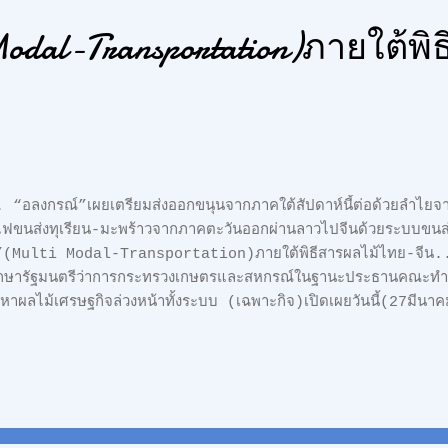
am Queen Power. คุณเมญ่าเปิดเผย...
odal-Transportation)ภายใต้พิ
“อลงกรณ์”เผยเตรียมส่งออกขนุนจากภาคใต้สัปดาห์นี้ต่อด้วยลำไย
ไฟขนส่งทุเรียน-มะพร้าวจากภาคตะวันออกผ่านลาวไปจีนด้วยระบบข
”(Multi Modal-Transportation)ภายใต้พิธีสารผลไม้ไทย-จีน..
ึกษารัฐมนตรีว่าการกระทรวงเกษตรและสหกรณ์ในฐานะประธานคณะทำ
หาผลไม้เศรษฐกิจล่วงหน้าทั้งระบบ (เฉพาะกิจ)เปิดเผยวันนี้(27มีนาคม
นเทนเนอร์และมะพร้าวจำนวน6ตู้คอนเทนเนอร์ทางรถไฟจากจังหวัดระ
านีรถไฟหนองคายเพื่อตรวจและออกใบรับรองตรวจโรคพืชไฟโตที่ด่าน
-จีน จากนั้นขบวนรถไฟจะขนส่งผ่านสะพานมิตรภาพไทย-ลาวข้ามแม่น
นยกขึ้นหัวลากจากท่านาแล้ง 2.9 กม. ไปขึ้นรถไฟลาว-จีนที่สถานีเวี
ฟนาเตยแล้วยกขึ้นรถหัวลากเดินทางไปด่านบ่อเตนของลาวข้ามพรมแด
านโมฮ่านในมณฑลยูนนานของจีนเป็นระบบการขนส่งหลายรูปแบบMul