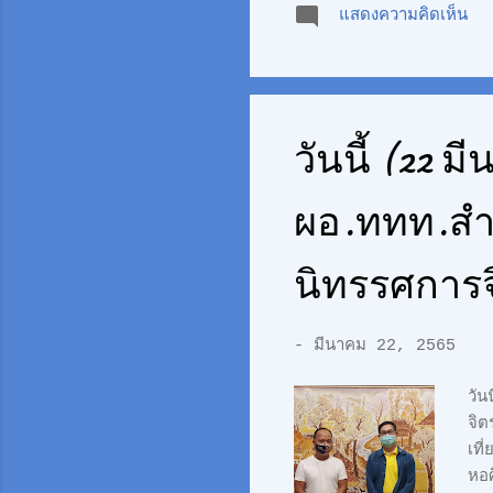
แสดงความคิดเห็น
อร่
มาก
ขึ้
ทะเ
ถ่า
วันนี้ (22 ม
ผอ.ททท.สำน
นิทรรศการ
-
มีนาคม 22, 2565
วัน
จิต
เท
หอศ