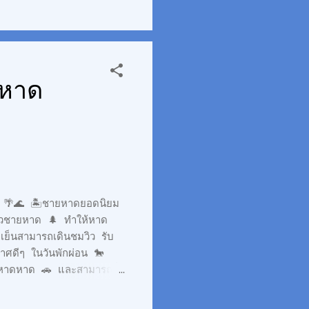
ลชนดิจิทัล” เมื่อวันที่
26 มีนาคม 2565 อันเป็น
 หาด
🌴🌊 🏝ชายหาดยอดนิยม
นวชายหาด 🌲 ทำให้หาด
เย็นสามารถเดินชมวิว รับ
าศดีๆ ในวันพักผ่อน 🐎
ยหาดหาด 🚗 และสามารถวิ่ง
่นกินลมชมวิวไปตามชายหาด
 🍢 ทั้งยังมีรสชาติที่