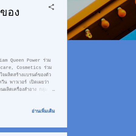
้าของ
ย Siam Queen Power ร่วม
ncare, Cosmetics ร่วม
ใจผลิตสร้างแบรนด์ของตัว
ีน พาวเวอร์ เปิดเผยว่า
ผลิตเครื่องสำอาง กลุ่ม
รองลิขสิทธิการนำเข้ามาจาก
์ และ บริษัท จามี่ ไบโอ
นดังนี้ บริษัท จามี่ ไบโอ
อ่านเพิ่มเติม
น พาวเวอร์ จะมีหน้าที่ ใน
ี่สนใจสร้างแบรนด์และผลิต
เอียดเพิ่มเติมได้ผ่าน