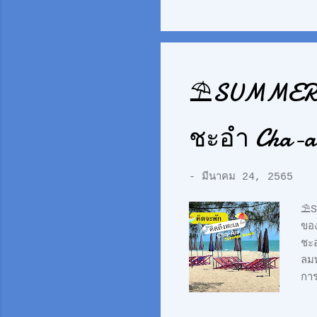
หน้
26 
วา
⛱SUMMER I
ชะอำ Cha-a
-
มีนาคม 24, 2565
⛱S
ขอ
ชะอ
ลมท
การ
ลงไ
ได้