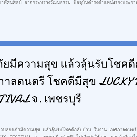
ขาทัศนศิลป์ จากกระทรวงวัฒนธรรม ปัจจุบันดำรงตำแหน่งรองประธา
งหวัดหนองบัวลำภู ณ บ้านนาคำไฮ อ.เมือง จ.หนองบัวลำภู
ัยมีความสุข แล้วลุ้นรับโชคดี
าลดนตรี โชคดีมีสุข LUCKY
IVAL จ. เพชรบุรี
่ยวปลอดภัยมีความสุข แล้วลุ้นรับโชคดีกลับบ้าน ในงาน เทศกาลดนต