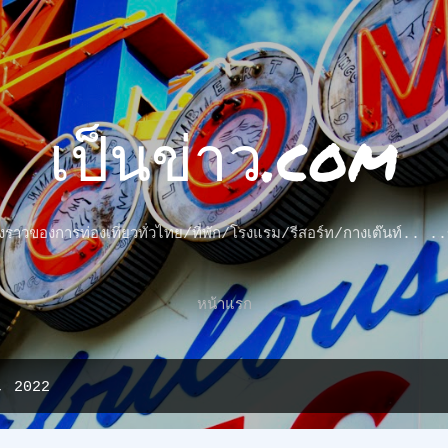
ข้ามไปที่เนื้อหาหลัก
เป็นข่าว.com
รื่องราวของการท่องเที่ยวทั่วไทย/ที่พัก/โรงแรม/รีสอร์ท/กางเต๊นท์..
หน้าแรก
ม, 2022