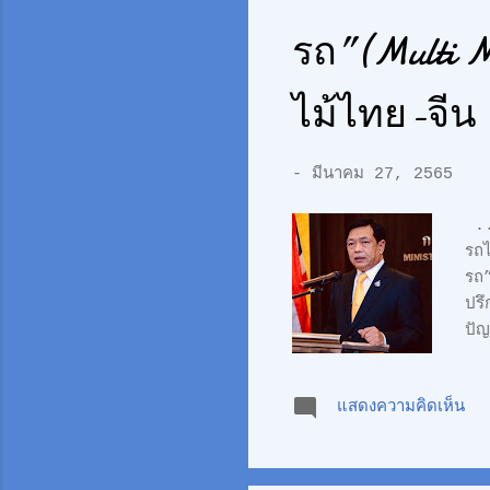
Si
รถ”(Multi M
ไม้ไทย-จีน
-
มีนาคม 27, 2565
.. 
รถ
รถ
ปร
ปัญ
คอ
สถ
แสดงความคิดเห็น
ไทย
ก่อ
รถไ
ด่