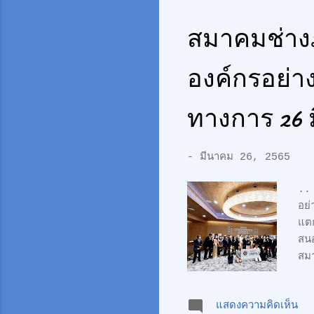
Tra
สมาคมช่างภ
ผล
องค์กรอย่า
ทางการ 26 
-
มีนาคม 26, 2565
.. 
อย่
แตก
สน
สมา
รัง
สร้
แสดงความคิดเห็น
อย่