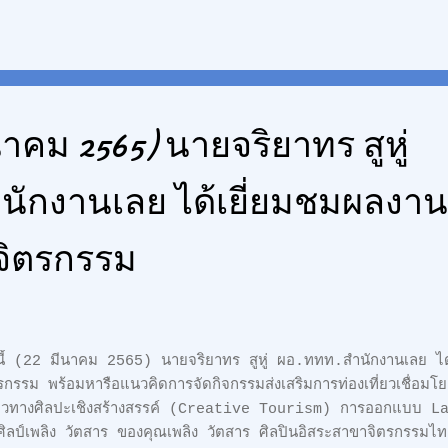
อยถูกปากอีกด้วย อีกทั้งยังมีอาหารทะเลสดใหม่ให้ได้ลิ้มลอง 🦀🐙 รวม
มาย เรียกได้ว่า ไม่ผิดหวังถ้ามาเที่ยวหาดชะอำ 😊 นอกจากนี้ หาดช
น ซึ่งเป็นจุดไฮไลต์ที่ห้ามพลาด 🌤✨ 🏊🏻‍♀️ กิจกรรมแนะนำ: ชมบรร
ล, ปั่นจักรยานเรียบถนนริมหาด, เล่นบานาน่าโบ๊ท, สกู๊ทเตอร์, ขี
ยรูป, ทานอาหารทะเล และซื้อของฝากที่ระลึก 🐋อย่าลืมสวม...
ีนาคม 2565) นายจริยาทร สูหู่
ักงานเลย ได้เยี่ยมชมผลงาน
จิตรกรรม
นี้ (22 มีนาคม 2565) นายจริยาทร สูหู่ ผอ.ททท.สำนักงานเลย ได
รกรรม พร้อมหารือแนวคิดการจัดกิจกรรมส่งเสริมการท่องเที่ยวเชื่อมโยง
ี่ยวทางศิลปะเชิงสร้างสรรค์ (Creative Tourism) การออกแบบ L
ิลป์เพลิง วัตสาร ของคุณเพลิง วัตสาร ศิลปินอิสระสาขาจิตรกรรมไทย