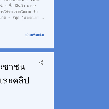
้ ได้ช็อปของดี I ได้ชิม
อร่อย ช็อปสินค้า OTOP
ารใช้จ่ายภายในงาน รับ
กมาย - สนุก กับวงดนตรี
สงกรานต์ THE VOICE ณ ลาน
แต่ 16.00 - 21.00 น.
เข็ม หรือผลการตรวจ ATK
อ่านเพิ่มเติม
ที่เข้าร่วมงาน #เทศกาล
ประชาชน
และคลิป