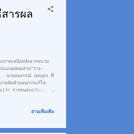
ธีสารผล
จากภาคเหนือหลังจากขบวน
นส่งแบบผสมผสาน”ราง-
. นายอลงกรณ์ พลบุตร ที่
งานจัดทำแผนการแก้ไข
)ว่า การขนส่งทุเรียน2ตู้
ยองในภาคตะวันออกไปยัง
หนองคายตามพิธีสารผลไม้
้ำโขงไปยังท่าบกท่านาแล้ง
อ่านเพิ่มเติม
ยงจันทน์ก่อนขนส่งไปสถานี
นลาว-จีนไปตรวจปล่อยที่
ti Modal