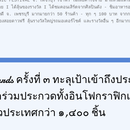
IC FESTIVAL จ. เพชรบุรี เข้าฟรี ไม่เสียค่าใช้จ่าย มาแล้วมีแต่ได
อย I ได้ลุ้นของรางวัล I ได้ชมคอนเสิร์ตจากศิลปินดัง - ชิมอาหาร
งดี จ. เพชรบุรี มากมายกว่า 50 ร้านค้า - ทุก ๆ 100 บาท จากก
องสอยดาวฟรี ลุ้นรางวัลใหญ่รถมอเตอร์ไซค์ และรางวัลอื่น ๆ อีกมา
งถิ่น และศิลปินที่มีชื่อเสียงทุกวัน อาทิ นิวจิ๋ว INSTINCT และ 
จกรรมหน้า รร.เบญจมเทพอุทิศ วันที่ 18 - 20 มีนาคม 2565 ตั้ง
.. มาตรการการเข้าร่วมงาน: * แสดงผลการฉีดวัคซีนอย่างน้อย 2 
น้อยกว่า 72 ชั่วโมง * เว้นระยะห่าง และสวมหน้ากากตลอดระยะเวลา
ตรีโชคดีมีสุข #luckydaymusicfestival #เพชรบุรี
rds ครั้งที่ ๓ ทะลุเป้าเข้าถึง
าร่วมประกวดทั้งอินโฟกราฟิก
่วประเทศกว่า ๑,๔๐๐ ชิ้น