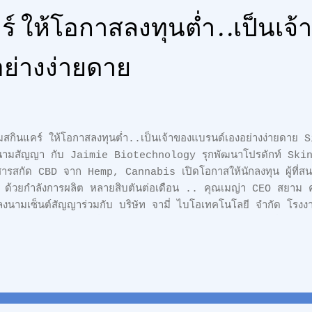
ร์ ให้โอกาสลงทุนต่ำ..เป็นเจ
ย่างง่ายดาย
่มสกินแคร์ ให้โอกาสลงทุนต่ำ..เป็นเจ้าของแบรนด์เองอย่างง่ายดา
นามสัญญา กับ Jaimie Biotechnology รุกพัฒนาโปรดักท์ Ski
สารสกัด CBD จาก Hemp, Cannabis เปิดโอกาสให้นักลงทุน ผู้ที่สน
 ด้วยกำลังการผลิต หลายสิบตันต่อเดือน .. คุณเมญ่า CEO สยาม คว
ลงนามเซ็นต์สัญญาร่วมกับ บริษัท จามี่ ไบโอเทคโนโลยี จำกัด โรงงาน
นแคร์ และ เมคอัพเครื่องสำอาง เวชสำอางและสมุนไพรต่างๆที่นำถือค
บต ประเทศจีนแต่เพียงเจ้าเดียวของประเทศไทย สยาม ควีน พาวเวอร
โนโลยี จำกัด ได้มีการตกลงทำสัญญากัน โดยแต่ละฝ่ายจะแบ่งหน้าที่กั
โนโลยี จำกัด จะเป็นฝ่ายโรงงานซึ่งมีหน้าที่ผลิตสินค้า และสยาม ควี
นของฝ่ายการขาย และการตลาด ทั้งในประเทศและต่างประเทศ ซึ่งผู้ท
ค้าเป็นของตัวเองสามารถติดต่อ เยี่ยมชมโรงงานหรือสอบถามข้อมูลรายละ