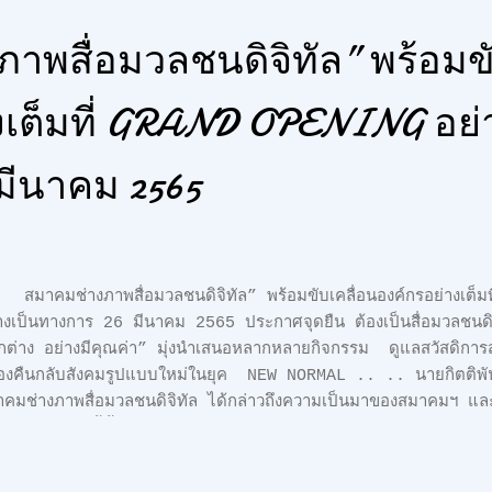
nsportationที่เริ่มดำเนินการเป็นครั้งแรกเพื่อแก้ไขปัญหาเฉพาะหน้า
าพสื่อมวลชนดิจิทัล” พร้อมขั
ไม้ทาง...
งเต็มที่ GRAND OPENING อย่
มีนาคม 2565
สมาคมช่างภาพสื่อมวลชนดิจิทัล” พร้อมขับเคลื่อนองค์กรอย่างเต
างเป็นทางการ 26 มีนาคม 2565 ประกาศจุดยืน ต้องเป็นสื่อมวลชนดิจิท
ต่าง อย่างมีคุณค่า” มุ่งนำเสนอหลากหลายกิจกรรม ดูแลสวัสดิกา
องคืนกลับสังคมรูปแบบใหม่ในยุค NEW NORMAL .. .. นายกิตติพันธ
คมช่างภาพสื่อมวลชนดิจิทัล ได้กล่าวถึงความเป็นมาของสมาคมฯ แล
สรรค์สมาคมฯนี้ขึ้นมาว่า หลังจากที่ทุกฝ่ายร่วมผลักดันให้ องค์กรอิสระ
างสรรค์ผลงานคืนกลับสู่สังคม และดูแลเหล่าสมาชิกร่วมองค์กร ทั้งสื่
างพอมีพอกินและพอเพียงได้บังเกิดขึ้น การขับเคลื่อนไปสู่เป้าหมาย