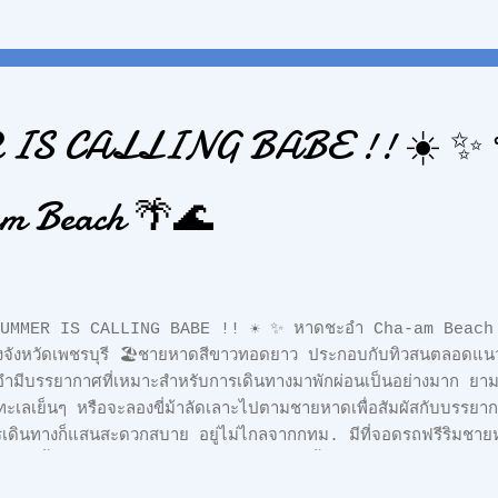
าไปตามกำหนด จากวันที่ได้ประกาศตัวด้วยการเป็น “ชมรมช่างภาพสื่อมว
มีนาคม 2564 ที่ผ่านมา นั่นคือขั้นต้นของการการก้าวมาถึง วันที่ 
ระสำคัญของวงการสื่อสารมวลชนของไทย ที่ “สมา...
S CALLING BABE !! ☀️ ✨
m Beach 🌴🌊
UMMER IS CALLING BABE !! ☀️ ✨ หาดชะอำ Cha-am Beach 
งจังหวัดเพชรบุรี 🏖ชายหาดสีขาวทอดยาว ประกอบกับทิวสนตลอดแ
ำมีบรรยากาศที่เหมาะสำหรับการเดินทางมาพักผ่อนเป็นอย่างมาก ยาม
ะเลเย็นๆ หรือจะลองขี่ม้าลัดเลาะไปตามชายหาดเพื่อสัมผัสกับบรรยาก
เดินทางก็แสนสะดวกสบาย อยู่ไม่ไกลจากกทม. มีที่จอดรถฟรีริมชา
ปเล่นน้ำทะเลได้เลย 🏝 ถนนเลียบชายหาดนั้นสามารถเช่าจักรยานปั
อย่างเพลิดเพลิน 🚲 สองข้างทางสามารถหาของทานเติมพลังได้ตลอดเวลา