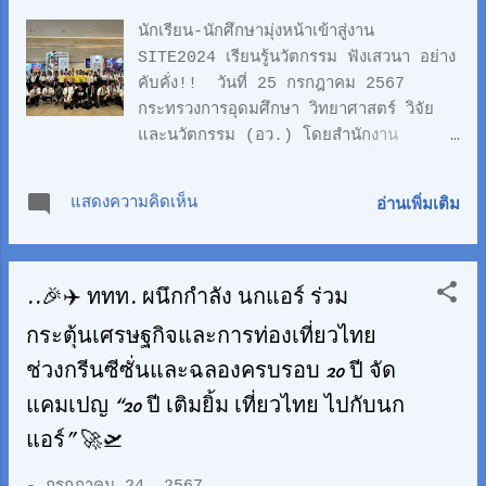
อว.แฟร์ "SCI Power" จัดขึ้นตั้งแต่วันที่
นักเรียน-นักศึกษามุ่งหน้าเข้าสู่งาน
22 - 28 กรกฎาคม 2567 ณ โซน C
SITE2024 เรียนรู้นวัตกรรม ฟังเสวนา อย่าง
ศูนย์การประชุมแห่งชาติสิริกิติ์ ดร.กริชผกา
คับคั่ง!! วันที่ 25 กรกฎาคม 2567
บุญเฟื่อง ผู้อำนวยการสำนักงานนวัตกรรมแห่ง
กระทรวงการอุดมศึกษา วิทยาศาสตร์ วิจัย
ชาติ (องค์การมหาชน) หรือ NIA กล่าวว่า
และนวัตกรรม (อว.) โดยสำนักงาน
“งาน "STARTUP x INNOVATION
นวัตกรรมแห่งชาติ (องค์การมหาชน) หรือ
THAILAND EXPO 2024" หรือ SITE
NIA จัดงาน "STARTUP x INNOVATION
2024 จัดขึ้นเป็นประจำทุกปีเพื่อยกระดับ
แสดงความคิดเห็น
อ่านเพิ่มเติม
THAILAND EXPO 2024" หรือ SITE
สตาร์ทอัพและผู้ประกอบการนวัตกรรมของไทย
2024 มหกรรมนวัตกรรมและเครือข่ายสตาร์ท
ให้มีโอกาสเติบโตอย่าง...
อัพไทยที่ยิ่งใหญ่ที่สุดในประเทศ ซึ่งเป็นส่วน
..🎉✈️ ททท. ผนึกกำลัง นกแอร์ ร่วม
หนึ่งของงาน อว.แฟร์ "SCI Power" ตั้งแต่
วันที่ 22 - 28 กรกฎาคม 2567 ณ โซน C
กระตุ้นเศรษฐกิจและการท่องเที่ยวไทย
ศูนย์การประชุมแห่งชาติสิริกิติ์ ภายในงานได้
ช่วงกรีนซีซั่นและฉลองครบรอบ 20 ปี จัด
จัดให้มีการเสวนาและบรรยายพิเศศเพื่อให้
ความรู้ด้านนวัตกรรมหลากหลายหัวข้อ ดังนี้
แคมเปญ “20 ปี เติมยิ้ม เที่ยวไทย ไปกับนก
- การพัฒนานวัตกรรมและระบบนิเวศสตาร์ท
แอร์” 🚀🛫
อัพของเกาหลี และทำความรู้จักกับ "บริษัท
วายแอนด์อาร์เชอร์" ( Y&Archer ) บริษัท