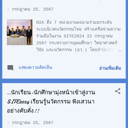
-
กรกฎาคม 25, 2567
NIA ดึง 7 หน่วยงานลงนามร่วมยกระดับ
ระบบนิเวศนวัตกรรมไทย สร้างเครือข่ายความ
ร่วมมือในงาน SITE2024 22 กรกฎาคม
2567 กระทรวงการอุดมศึกษา วิทยาศาสตร์
วิจัย และนวัตกรรม (อว.) โดยสำนักงาน
นวัตกรรมแห่งชาติ (องค์การมหาชน) หรือ
NIA ดึง 7 หน่วยงาน ลงนามบันทึกข้อตกลง
แสดงความคิดเห็น
อ่านเพิ่มเติม
และบันทึกความเข้าใจว่าด้วยความร่วมมือใน
การพัฒนาระบบนิเวศนวัตกรรมในหลากหลาย
มิติต่าง ทั้งการพัฒนาศักยภาพด้านนวัตกรรม
..นักเรียน-นักศึกษามุ่งหน้าเข้าสู่งาน
การใช้ประโยชน์จากงานวิจัย และการพัฒนา
ย่านนวัตกรรม โดยพิธีลงนามจัดขึ้นในงาน
SITE2024 เรียนรู้นวัตกรรม ฟังเสวนา
"STARTUP x INNOVATION THAILAND
อย่างคับคั่ง!!
EXPO 2024" หรือ SITE 2024 มหกรรม
นวัตกรรมและเครือข่ายสตาร์ทอัพไทยที่ยิ่งใหญ่
-
กรกฎาคม 25, 2567
ที่สุดในประเทศ ซึ่งเป็นส่วนหนึ่งของงาน