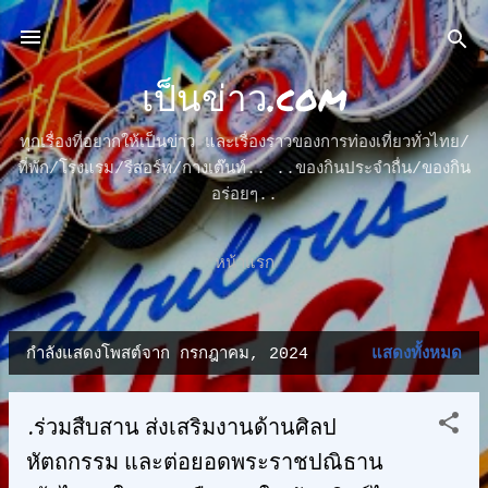
ข้ามไปที่เนื้อหาหลัก
เป็นข่าว.com
ทุกเรื่องที่อยากให้เป็นข่าว และเรื่องราวของการท่องเที่ยวทั่วไทย/
ที่พัก/โรงแรม/รีสอร์ท/กางเต๊นท์.. ..ของกินประจำถื่น/ของกิน
อร่อยๆ..
หน้าแรก
กำลังแสดงโพสต์จาก กรกฎาคม, 2024
แสดงทั้งหมด
บ
ท
.ร่วมสืบสาน ส่งเสริมงานด้านศิลป
ค
หัตถกรรม และต่อยอดพระราชปณิธาน