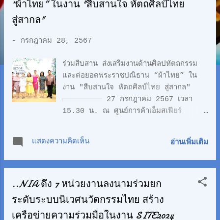
ว
“ผ้าไทย” ในงาน "สืบสานใจ หัตถศิลป์ไทย
า
สู่สากล"
ม
-
กรกฎาคม 28, 2567
ร่วมสืบสาน ส่งเสริมงานด้านศิลปหัตถกรรม
และต่อยอดพระราชปณิธาน “ผ้าไทย” ใน
งาน "สืบสานใจ หัตถศิลป์ไทย สู่สากล"
————————— 27 กรกฎาคม 2567 เวลา
15.30 น. ณ ศูนย์การค้าเอ็มสเฟียร์
กทม. ศูนย์การค้าเอ็มโพเรียม เอ็มควอเทียร์
และเอ็มสเฟียร์ ร่วมกับกรมส่งเสริมวัฒนธรรม
แสดงความคิดเห็น
อ่านเพิ่มเติม
กระทรวงวัฒนธรรม กระทรวงการท่องเที่ยว
และกีฬา โดยการท่องเที่ยวแห่งประเทศไทย
(ททท.) ธนาคารออมสิน และมูลนิธิส่งเสริม
..NIA ดึง 7 หน่วยงานลงนามร่วมยก
ศิลปาชีพ จัดงาน "สืบสานใจ หัตถศิลป์ไทย
สู่สากล" EM DISTRICT SENSE OF THAI
ระดับระบบนิเวศนวัตกรรมไทย สร้าง
2024 ขึ้นเป็นครั้งที่ 3 ในวันที่ 25
เครือข่ายความร่วมมือในงาน SITE2024
กรกฎาคม-13 สิงหาคม 2567