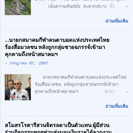
เน้นความทันสมัย สะดวกสบาย ทั้ง
โรงงาน พร้อมออฟฟิศ 3 ชั้น + 1 ชั้นลอย
สไตล์ Modern Loft แฟคทอรี่ ยาร์ด กรุ๊ป
อ่านเพิ่มเติม
จำกัด คลื่นลูกใหม่ด้านอสังหาริมทรพัย์ นำโดย
ศักดิ์ศิษฎิ์ เจนกุลประสูตร เอกชัย เรืองรัตน์
..นายกสมาคมกีฬาคนตาบอดแห่งประเทศไทย
ศักดิ์สิทธิ์ คูณรัตนศิริ และชุติพนธ์ กิตติเกษม
ร้องสื่อมวลชน หลังถูกกลุ่มชายฉกรรจ์เข้ามา
ศักดิ์ เปิดตัวสาชาเพิ่มที่ลำลูกกา เน้นความทัน
คุกคามถึงหน้าสมาคมฯ
สมัย สะดวกสบาย ทั้ง โรงงาน พร้อมออฟฟิศ 3
-
กรกฎาคม 07, 2567
ชั้น + 1 ชั้นลอย สไตล์ Modern Loft โดย
ตั้งอยู่บนถนนเลียบวงแหวนตะวันออก เพียง 5
นายกสมาคมกีฬาคนตาบอดแห่งประเทศไทย
นาที จากรถไฟฟ้า สายสีเขียว ด้าน CONCEPT
ร้องสื่อมวลชน หลังถูกกลุ่มชายฉกรรจ์เข้ามา
ของโครงการ "Simplicity is the
คุกคามถึงหน้าสมาคมฯ นายก
Ultimate Sophistication" -
สมาคมกีฬาคนตาบอดแห่งประเทศไทย ร้อง
Leonardo Da Vinci " เพราะเราเชื่อว่า
สื่อมวลชน หลังถูกกลุ่มชายฉกรรจ์เข้ามาคุกคาม
ความเรียบง่าย คือ สูงสุดแห่งสุนทรียภาพ เรา
อ่านเพิ่มเติม
ถึงหน้าสมาคมฯ พร้อมเตรียมแจ้งความ หวั่นถูก
เลือกที่จะออกแบบในแนว Modern Loft
กลั่นแกล้ง จากกรณีที่มีกลุ่มนักกีฬาคน
Design วัสดุทุกชิ้น ถูกเลือกอย่างตั้งใจ เพื่อ
สโมสรโรตารีสวนจิตรลดาเป็นตัวแทน ผู้มีส่วน
ตาบอด เดินทางไปยื่นหนังสือถึงนายเศรษฐา ทวี
ความลงตัว และมีระดับ " สำหรับโครงการนี้
ร่วมกิจกรรมทุกๆท่านส่งมอบเงินรายได้จากงาน