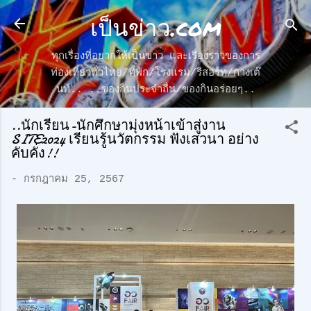
เป็นข่าว.com
ข้ามไปที่เนื้อหาหลัก
ทุกเรื่องที่อยากให้เป็นข่าว และเรื่องราวของการ
ท่องเที่ยวทั่วไทย/ที่พัก/โรงแรม/รีสอร์ท/กางเต๊
นท์.. ..ของกินประจำถื่น/ของกินอร่อยๆ..
..นักเรียน-นักศึกษามุ่งหน้าเข้าสู่งาน
SITE2024 เรียนรู้นวัตกรรม ฟังเสวนา อย่าง
คับคั่ง!!
-
กรกฎาคม 25, 2567