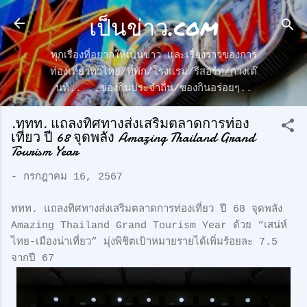
เป็นข่าว.com
ข้ามไปที่เนื้อหาหลัก
ทุกเรื่องที่อยากให้เป็นข่าว และเรื่องราวของการ
ท่องเที่ยวทั่วไทย/ที่พัก/โรงแรม/รีสอร์ท/กางเต๊
นท์.. ..ของกินประจำถื่น/ของกินอร่อยๆ..
.ททท. แถลงทิศทางส่งเสริมตลาดการท่อง
เที่ยว ปี 68 จุดพลัง Amazing Thailand Grand
Tourism Year
-
กรกฎาคม 16, 2567
ททท. แถลงทิศทางส่งเสริมตลาดการท่องเที่ยว ปี 68 จุดพลัง
Amazing Thailand Grand Tourism Year ด้วย “เสน่ห์
ไทย-เมืองน่าเที่ยว” มุ่งพิชิตเป้าหมายรายได้เพิ่มร้อยละ 7.5
จากปี 67