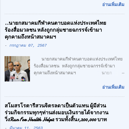
สไตล์ Modern Loft แฟคทอรี่ ยาร์ด กรุ๊ป
อ่านเพิ่มเติม
จำกัด คลื่นลูกใหม่ด้านอสังหาริมทรพัย์ นำโดย
ศักดิ์ศิษฎิ์ เจนกุลประสูตร เอกชัย เรืองรัตน์
..นายกสมาคมกีฬาคนตาบอดแห่งประเทศไทย
ศักดิ์สิทธิ์ คูณรัตนศิริ และชุติพนธ์ กิตติเกษม
ร้องสื่อมวลชน หลังถูกกลุ่มชายฉกรรจ์เข้ามา
ศักดิ์ เปิดตัวสาชาเพิ่มที่ลำลูกกา เน้นความทัน
คุกคามถึงหน้าสมาคมฯ
สมัย สะดวกสบาย ทั้ง โรงงาน พร้อมออฟฟิศ 3
-
กรกฎาคม 07, 2567
ชั้น + 1 ชั้นลอย สไตล์ Modern Loft โดย
ตั้งอยู่บนถนนเลียบวงแหวนตะวันออก เพียง 5
นายกสมาคมกีฬาคนตาบอดแห่งประเทศไทย
นาที จากรถไฟฟ้า สายสีเขียว ด้าน CONCEPT
ร้องสื่อมวลชน หลังถูกกลุ่มชายฉกรรจ์เข้ามา
ของโครงการ "Simplicity is the
คุกคามถึงหน้าสมาคมฯ นายก
Ultimate Sophistication" -
สมาคมกีฬาคนตาบอดแห่งประเทศไทย ร้อง
Leonardo Da Vinci " เพราะเราเชื่อว่า
สื่อมวลชน หลังถูกกลุ่มชายฉกรรจ์เข้ามาคุกคาม
ความเรียบง่าย คือ สูงสุดแห่งสุนทรียภาพ เรา
อ่านเพิ่มเติม
ถึงหน้าสมาคมฯ พร้อมเตรียมแจ้งความ หวั่นถูก
เลือกที่จะออกแบบในแนว Modern Loft
กลั่นแกล้ง จากกรณีที่มีกลุ่มนักกีฬาคน
Design วัสดุทุกชิ้น ถูกเลือกอย่างตั้งใจ เพื่อ
สโมสรโรตารีสวนจิตรลดาเป็นตัวแทน ผู้มีส่วน
ตาบอด เดินทางไปยื่นหนังสือถึงนายเศรษฐา ทวี
ความลงตัว และมีระดับ " สำหรับโครงการนี้
ร่วมกิจกรรมทุกๆท่านส่งมอบเงินรายได้จากงาน
สิน นายกรัฐมนตรี เรียกร้องขอความเป็นธรรม
ตั้งอยู่บน ถนนเลียบทางด่วนวงแหวนรอบนอก
วิ่งRun For Health Help2 รวมทั้งสิ้น1,200,000 บาท
และให้ตรวจสอบการฮุบโควตาสลากกินแบ่ง
(ลำลูกกา) สุดยอดทำเลแห่งอนา...
-
มีนาคม 11, 2563
รัฐบาล จำนวน 2,647 เล่ม ของนักกีฬาคน