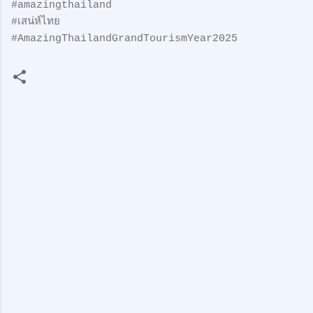
#amazingthailand
#เสน่ห์ไทย
#AmazingThailandGrandTourismYear2025
ค
ว
า
ม
คิ
ด
เ
ห็
น