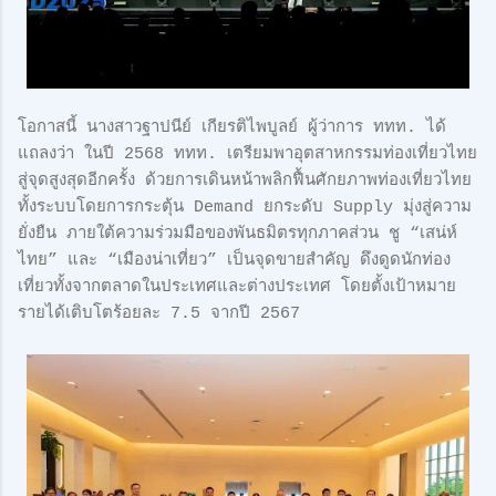
โอกาสนี้ นางสาวฐาปนีย์ เกียรติไพบูลย์ ผู้ว่าการ ททท. ได้
แถลงว่า ในปี 2568 ททท. เตรียมพาอุตสาหกรรมท่องเที่ยวไทย
สู่จุดสูงสุดอีกครั้ง ด้วยการเดินหน้าพลิกฟื้นศักยภาพท่องเที่ยวไทย
ทั้งระบบโดยการกระตุ้น Demand ยกระดับ Supply มุ่งสู่ความ
ยั่งยืน ภายใต้ความร่วมมือของพันธมิตรทุกภาคส่วน ชู “เสน่ห์
ไทย” และ “เมืองน่าเที่ยว” เป็นจุดขายสำคัญ ดึงดูดนักท่อง
เที่ยวทั้งจากตลาดในประเทศและต่างประเทศ โดยตั้งเป้าหมาย
รายได้เติบโตร้อยละ 7.5 จากปี 2567