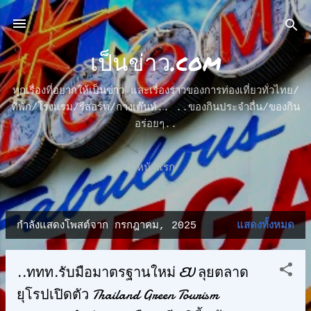
ข้ามไปที่เนื้อหาหลัก
เป็นข่าว.com
ทุกเรื่องที่อยากให้เป็นข่าว และเรื่องราวของการท่องเที่ยวทั่วไทย/
ที่พัก/โรงแรม/รีสอร์ท/กางเต๊นท์.. ..ของกินประจำถื่น/ของกิน
อร่อยๆ..
หน้าแรก
กำลังแสดงโพสต์จาก กรกฎาคม, 2025
แสดงทั้งหมด
บ
ท
..ททท.รับมือมาตรฐานใหม่ EU ลุยตลาด
ค
ยุโรปเปิดตัว Thailand Green Tourism