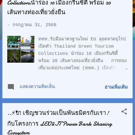
ว
Collectionsนำร่อง 10 เมืองกรีนซิตี้ พร้อม 20
า
เส้นทางท่องเที่ยวยั่งยืน
ม
-
กรกฎาคม 31, 2568
ททท.รับมือมาตรฐานใหม่ EU ลุยตลาดยุโรป
เปิดตัว Thailand Green Tourism
Collections นำร่อง 10 เมืองกรีนซิตี้
พร้อม 20 เส้นทางท่องเที่ยวยั่งยืน การท่อง
เที่ยวแห่งประเทศไทย (ททท.) เปิดตัว
“Thailand Green Tourism
Collections” ยกระดับ 10 เมืองกรีนซิตี้
แสดงความคิดเห็น
อ่านเพิ่มเติม
และ 20 เส้นทางท่องเที่ยวยั่งยืนของไทย สู่
มาตรฐานใหม่ของสหภาพยุโรป (EU) ที่เข้ม
งวดที่สุดในโลกด้านความยั่งยืน พร้อมชิงความ
..⚡️🔌 เชิญชวนร่วมเป็นพันธมิตรกับเรา!
ได้เปรียบทางเศรษฐกิจ เดินเกมรุกเชิงนโยบาย
ลุยตลาดยุโรปเต็มรูปแบบ การท่องเที่ยวแห่ง
กับโครงการ LEO&JT Power Bank Sharing
ประเทศไทย (ททท.) แถลงข่าวเปิดตัว
Ecosystem
Thailand Green Tourism