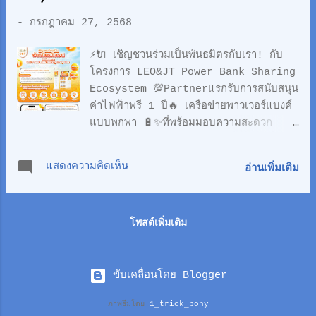
Collections ภายใต้โครงการส่งเสริมการ
-
กรกฎาคม 27, 2568
ท่องเที่ยว Green Tourism อย่างยั่งยืน
เสริมสร้างความสามารถด้านการแข่งขันของ
⚡️🔌 เชิญชวนร่วมเป็นพันธมิตรกับเรา! กับ
ประเทศ รองรับการบังคับใช้กฎหมายใหม่ของ
โครงการ LEO&JT Power Bank Sharing
สหภาพยุโรป โดยนำร่อง 10 เมืองกรีนซิตี้
Ecosystem 💯Partnerแรกรับการสนับสนุน
นำเสนอ 20 เส้นทางท่องเที่ยวยั่งยืน โดยมี
ค่าไฟฟ้าพรี 1 ปี🔥 เครือข่ายพาวเวอร์แบงค์
นางจิระวดี คุณทรัพย์ รองผู้ว่าการด้านตลาด
แบบพกพา 🔋✨ที่พร้อมมอบความสะดวก
ยุโรป อเมริกา ตะวันออกกลาง และแอฟริกา
ปลอดภัย และทันสมัย 💡ให้กับผู้ใช้งานทั่ว
ททท. เป็นประธานในพิธี ณ ภูมิใจการ์เด้น
ประเทศไทย 🇹🇭 💬 เกี่ยวกับโครงการของ
กรุงเทพมหานคร เพื่อบูรณาการความร่วมมือ
แสดงความคิดเห็น
อ่านเพิ่มเติม
เรา LEO&JT Power Bank Sharing
ขับเคลื่อนสินค้าและบริการท่องเที่ยวยั่งยืนของ
Ecosystem คือระบบนิเวศน์ใหม่ของการใช้
ไทยสู่ตลาดสหภา...
งานพาวเวอร์แบงค์ที่ออกแบบมาเพื่อรองรับ
โพสต์เพิ่มเติม
ไลฟ์สไตล์ยุคดิจิทัล เรานำเสนอเทคโนโลยีที่
ทันสมัย 🛰️ พร้อมระบบการเชื่อมต่อแบบไร้
รอยต่อ ที่ช่วยให้ผู้ใช้งานสามารถเช่าพาวเวอร์
แบงค์ได้ทุกที่ทุกเวลา 🕒 ผ่านแอปพลิเคชันที่
ขับเคลื่อนโดย Blogger
ใช้งานง่าย 📱 🎯เป้าหมายของเราคือสร้าง
ภาพธีมโดย
1_trick_pony
เครือข่ายสถานีให้บริการครอบคลุมทุกจุด