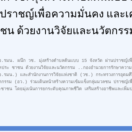
นปราชญ์เพื่อความมั่นคง และเ
ชน ด้วยงานวิจัยและนวัตกรร
รมน. ผนึก วช. มุ่งสร้างตำบลต้นแบบ 15 จังหวัด ผ่านปราชญ์เพื่
คประ ชาชน ด้วยงานวิจัยและนวัตกรรม ..กองอำนวยการรักษาความ
อ.รมน.) และสำนักงานการวิจัยแห่งชาติ (วช.) กระทรวงการอุดมศึก
ตกรรม (อว.) ร่วมเดินหน้าสร้างความเข้มแข็งกลุ่มมวลชน ปราชญ์เพ
ชาชน โดยมุ่งเน้นการยกระดับคุณภาพชีวิต เสริมสร้างอาชีพและเพิ่ม
วิจัยและนวัตกรรม อันสอดคล้องตามหลักปรัชญาของเศรษฐกิจพอเพีย
64) เวลา 09.00 น. ที่ ชลพฤกษ์ รีสอร์ท จังหวัดนครนายก พลเอก
าธิการกองอำนวยการรักษาความมั่นคงภายในราชอาณาจักร และ ดร. วิ
สำนักงานการวิจัยแห่งชาติ เป็นประธานเปิดกิจกรรมเสริมสร้างปราชญ์เ
ยภาคจังหวัดเพื่อการพัฒนาที่ยั่งยืน พร้อมเยี่ยมชมผลงานผลิตภัณฑ์ก
ชาชนในหลายจังหวัด กิจกรรมนี้จัดขึ้นเพื่อบูรณาการความร่วมมือระ