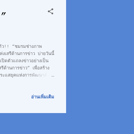
”
่างภาพ
่งเสรีด้านการข่าว บ่ายวันนี้
ิดตัวแถลงข่าวอย่างเป็น
ีด้านการข่าว” เพื่อสร้าง
กระแสยุคแห่งการพัฒนาด้าน
วกำเนิด อธิบดีกรม
งผู้ว่าการการท่องเที่ยว
 ณ ห้อง Diamond Grand
อ่านเพิ่มเติม
นาธิเบศร์ จังหวัดนนทบุรี