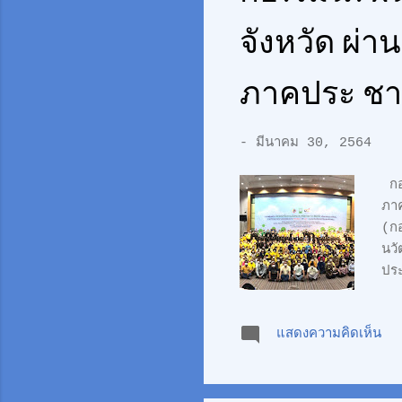
จังหวัด ผ่า
ภาคประ ชา
-
มีนาคม 30, 2564
กอ.
ภา
(ก
นวั
ประ
งาน
25
แสดงความคิดเห็น
เลข
การ
ข่า
ประ