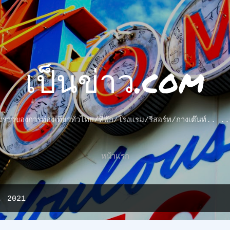
ข้ามไปที่เนื้อหาหลัก
เป็นข่าว.com
รื่องราวของการท่องเที่ยวทั่วไทย/ที่พัก/โรงแรม/รีสอร์ท/กางเต๊นท์..
หน้าแรก
ม, 2021