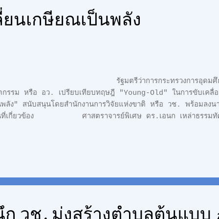
ี่ยนเกษียณเป็นพลัง
ัฐมตรีว่าการกระทรวงการอุดมศึกษา วิทยา
ัตกรรม หรือ อว. เปรียบเทียบทฤษฎี "Young-Old" ในการขับเคลื่อ
นพลัง" สนับสนุนโดยสำนักงานการวิจัยแห่งขาติ หรือ วช. พร้อมลงน
นที่เกี่ยวข้อง ศาสตราจารย์พิเศษ ดร.เอนก เหล่าธรรมทัศน์
อุดมศึกษา วิทยาศาสตร์ วิจัยและนวัตกรรม กล่าวในการแถลงนโยบา
ธศาสตร์ Quick Wins โครงการ "เปลี่ยนเกษียณเป็นพลัง" ซึ่งจัดขึ้นที
แรมเซ็นทาราแกรนด์ และบางกอกคอนเวนชั่นเซ็นเตอร์ เซ็นทรัลเวิลด์ โ
ว่า ช่วงปีแรกที่เข้ารับตำแห...
ึก วช. มุ่งสร้างตำบลต้นแบบ 