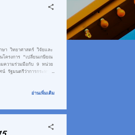
ศาสตร์ วิจัยและ
นโครงการ "เปลี่ยนเกษียณ
ามความร่วมมือกับ 9 หน่วย
 รัฐมนตรีว่าการกระทรวง
ยขับเคลื่อนแนวทางการวาง
่ห้องเวิลด์บอลรูม ชั้น 23
ดยมีผู้เข้าร่วมเกือบ 200
อ่านเพิ่มเติม
15