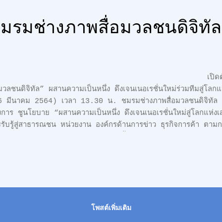
การวิจัย ในการเสริมสร้างความเข้มแข็งให้แก่ปราชญ์...
“ชมรมช่างภาพสื่อมวลชนดิจิทัล
เปิดตัว!! “ชมรมช
อมวลชนดิจิทัล” ผสานความเป็นหนึ่ง ดึงเจนเนอเรชั่นใหม่ร่วมทีมสู่โลกแห
 มีนาคม 2564) เวลา 13.30 น. ชมรมช่างภาพสื่อมวลชนดิจิทัล เป
การ ชูนโยบาย “ผสานความเป็นหนึ่ง ดึงเจนเนอเรชั่นใหม่สู่โลกแห่งเสร
รับรู้สู่สาธารณชน หน่วยงาน องค์กรด้านการข่าว ธุรกิจการค้า ตาม
โนโลยีสู่ดิจิทัล ที่ก้าวไปอย่างไม่หยุดยั้ง โดยมี พลโทสรรเสริญ แก้
ชาสัมพันธ์ เป็นประธานในพิธีเปิด นางสาวฐาปนีย์ เกียรติไพบูลย์ รอ
่งประเทศไทย ด้านสินค้าและธุรกิจท่องเที่ยว และสื่อมวลชน
lroom ชั้น 4 โรงแรมแกรนด์ ริชมอนด์ สไตลิช คอนเวนชั่น ถนนรัต
ยปัจจุบัน โลกแห่งเทคโนโลยีได้พัฒนา...
โพสต์เพิ่มเติม