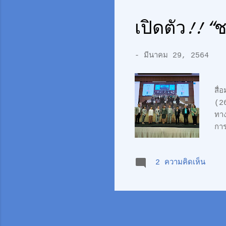
ภาค
เปิดตัว!! 
-
มีนาคม 29, 2564
สื่
(26
ทาง
การ
เทค
ประ
2 ความคิดเห็น
แห
Bal
ด้ว