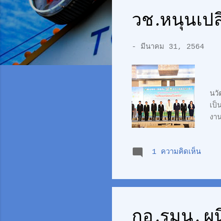
ค
วช.หนุนเปล
ว
า
-
มีนาคม 31, 2564
ม
ร
นว
เป็
งา
การ
ยุท
1 ความคิดเห็น
โรง
คน 
กอ.รมน. ผน