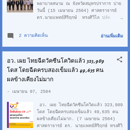
พยาบาลสนาม ณ จังหวัดสมุทรปราการ บ่าย
ยังแปลกใจทำหนังให้ชมฟรี หนังอะไร? ยิ่ง
วันนี้ (15 เมษายน 2564) ศาสตราจารย์
บอกพระสีวลี ก็ยังไม่ค่อยแม่นเท่าไหร่ รู้แต่ว่า
ดร.นายแพทย์สิริฤกษ์ ทรงศิวิไล ปลัด
ดี จนวันงานได้มาพบกัน ณ วัดหนองก๋าย
กระทรวงการอุดมศึกษา วิทยาศาสตร์ วิจัย
อ.แม่แตง จ.เชียงใหม่ งานพิธีสมโภชพระสี
และนวัตกรรม พร้อมด้วย ดร.วิภารัตน์ ดี
วลีและกฐิน ประจำปี ดูจากภาพลักษณ์นัก
2 ความคิดเห็น
อ่านเพิ่มเติม
อ่อง ผู้อำนวยการสำนักงานการวิจัยแห่งชาติ
แสดงส่วนมาก เป็นดารานั...
และคณะผู้บริหาร อว . ได้เดินทางไปตรวจ
เยี่ยมโรงพยาบาลและโรงพยาบาลสนามของ
อว. เผย ไทยฉีดวัคซีนโควิดแล้ว 323,989
กระทรวงการอุดมศึกษา วิทยาศาสตร์ วิจัย
และนวัตกรรม (อว.) ในจังหวัด
โดส โดยฉีดครบสองเข็มแล้ว 49,635 คน
สมุทรปราการ เพื่อตรวจเยี่ยมการดำเนินการ
ผลข้างเคียงไม่มาก
ด้านการบริหารจัดการด้านการแพทย์และการ
สาธารณสุข รับฟังปัญหาการดำเนินงาน และ
-
เมษายน 07, 2564
ความต้องการการสนับสนุน ตลอดจนให้กำลัง
ใจแก่บุคลากรทางการแพทย์ ณ สถาบันการ
อว. เผย ไทยฉีดวัคซีนโควิดแล้ว 323,989
แพทย์จักรีนฤบดินทร์ คณะแพทยศาสตร์โรง
โดส โดยฉีดครบสองเข็มแล้ว 49,635 คน
พยาบาลรามาธิบดี มหาวิทยาลัยมหิดล อำเภอ
ผลข้างเคียงไม่มาก. (7 เมษายน 2564)
บางพลี จังหวัดสมุทรปราการ และโรง
ศาสตราจารย์ ดร. นายแพทย์สิริฤกษ์ ทรงศิวิ
พยาบาลสนามของ อว.ที่มหาวิทยาลัยราชภัฏ