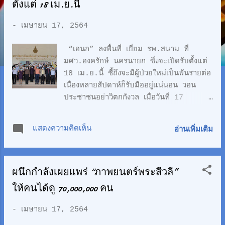
ว
ตั้งแต่ 18 เม.ย.นี้
า
-
เมษายน 17, 2564
ม
“เอนก” ลงพื้นที่ เยี่ยม รพ.สนาม ที่
มศว.องครักษ์ นครนายก ซึ่งจะเปิดรับตั้งแต่
18 เม.ย.นี้ ชี้ถึงจะมีผู้ป่วยใหม่เป็นพันรายต่อ
เนื่องหลายสัปดาห์ก็รับมืออยู่แน่นอน วอน
ประชาชนอย่าวิตกกังวล เมื่อวันที่ 17
เม.ย.ศ.ดร.เอนก เหล่าธรรมทัศน์ รมว.การ
อุดมศึกษา วิทยาศาสตร์ วิจัยและ
แสดงความคิดเห็น
อ่านเพิ่มเติม
นวัตกรรม(อว.) พร้อมปลัดกระทรวงและผู้
บริหาร ลงพื้นที่ติดตามความคืบหน้าการจัดตั้ง
โรงพยาบาลสนาม ที่ มหาวิทยาลัย
ผนึกกำลังเผยแพร่ “ภาพยนตร์พระสีวลี”
ศรีนครินทรวิโรฒ(มศว.) องครักษ์
จ.นครนายก โดยมี รศ.ดร.สมชาย สันติ
ให้คนได้ดู 70,000,000 คน
วัฒนะกุล อธิการบดี มศว. ผศ.พญ.นันทนา
ชุมช่วย ผอ.โรงพยาบาล ศูนย์การแพทย์
-
เมษายน 17, 2564
สมเด็จพระเทพรัตนราชสุดาฯ สยามบรมราช