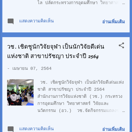
ไล ปลัดกระทรวงการอุดมศึกษา วิทยาศาสตร์
จัดตั้งขึ้น ที่หอประชุมเฉลิมพระเกียรติ 60
วิจัยและนวัตกรรม (อว.) รายงานว่า
พรรษา มหาวิทยาลัยราชภัฏธนบุรี จังหวัด
กระทรวง อว. ได้ร่วมกับกระทรวง
สมุทรปราการ ภายหลังการตรวจเยี่ยม
แสดงความคิดเห็น
อ่านเพิ่มเติม
สาธารณสุข ติดตามและประมวลผลการฉีด
ศาสตราจารย์ ดร.นายแพทย์สิริฤกษ์ ทรงศิวิ
วัคซีนโควิด-19 ทั่วโลกและในประเทศไทย
ไล เปิดเผยว่า ขณะนี้ กระทรวงการ
โดยสรุปว่า "ขณะนี้ประเทศไทยได้ฉีดวัตซีน
อุดมศึกษา วิทยาศาสตร์ วิจัยและน...
วช. เชิดชูนักวิจัยจุฬา เป็นนักวิจัยดีเด่น
โควิด-19 แล้ว จำนวน 323,989 โดส
โดยเป็นวัคซีนของซิโนแวค 281,212 โดส
แห่งชาติ สาขาปรัชญา ประจำปี 2564
และวัคซีนของแอสตร้าซิเนกา 42,777 โดส
โดยมีคนที่ฉีดครบสองเข็มแล้ว 49,635 คน
-
เมษายน 07, 2564
ผู้ได้รับวัคซีนในระยะแรกนี้ส่วนใหญ่ (42%)
เป็นบุคลากรการแพทย์/สาธารณสุข/อสม.
วช. เชิดชูนักวิจัยจุฬา เป็นนักวิจัยดีเด่นแห่ง
โดยพบผลข้างเคียงใน 10.25% ของผู้ได้รับ
ชาติ สาขาปรัชญา ประจำปี 2564
วัคซีน แต่อาการไม่รุนแรง" ทั้งนี้ ทั่วโลกได้
สำนักงานการวิจัยแห่งชาติ (วช.) กระทรวง
ฉีดวัคซีนแล้ว 689 ล้านโดสใน 167
การอุดมศึกษา วิทยาศาสตร์ วิจัยและ
ประเทศ ส่วนภูมิภาคอาเซียนได้ฉีดวัคซีนไป
นวัตกรรม (อว.) วช.จัดกิจกรรมแถลงข่าว
แล้ว 18,416,057 โดส 🌏 สถิติที่สำคัญ
NRCT TALK “เปิดบ้านงานวิจัยและนวัตกรรม
ของการฉีดวัคซีนโควิด-19 ในคนไทย ตั้งแต่
By NRCT (In-House): 1 ในนักวิจัยดีเด่น
แสดงความคิดเห็น
อ่านเพิ่มเติม
วันที่ 28 กุมภาพันธ์ ถึงปัจจุบัน มีดังนี้ 1.