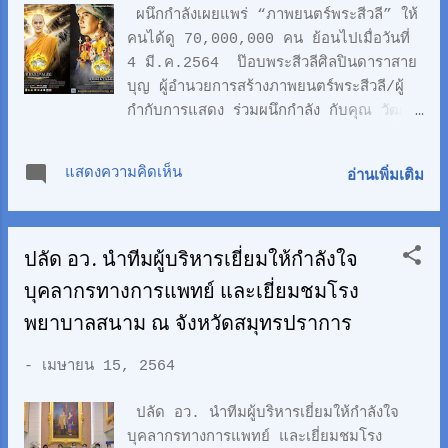
กุมารี พญ.อมรรัตน์ จันทร์เพ็ญ นายแพทย์
ผนึกกำลังเผยแพร่ “ภาพยนตร์พระสีวลี” ให้
สาธาณรสุขจังหวัดนครนายก เข้าร่วม ..
คนได้ดู 70,000,000 คน ย้อนไปเมื่อวันที่
ทั้งนี้ ผศ.พญ.นันทนา กล่าวว่า มศว.ได้
4 มี.ค.2564 ป๊อบพระสีวลีศิลปินดาราสาย
เตรียมโรงพยาบาลสนามไว้ จำนวน 200
บุญ ผู้อำนวยการสร้างภาพยนตร์พระสีวลี/ผู้
เตียง โดยจะเปิดให้บริการในวันที่ 18
กำกับการแสดง ร่วมผนึกกำลัง กับคุณ วัฒน์-
เม.ย.เป็นต้นไป ซึ่งการระบาดของโควิด -
วิวัฒน์ชัย ยุกตเวทย์ ดารานักแสดงอิสระ และ
19 ระลอกที่ 3 ถือว่าค่อนข้างหนัก โดยโรง
เป็นเจ้าของจอหนังเคลื่อนที่ ได้ประสงค์
แสดงความคิดเห็น
อ่านเพิ่มเติม
พยาบาลสนามของ มศว. จะรับผู้ป่วยจาก
ให้การสนับสนุน ผลักดัน ภาพยนตร์พระสีวลี
โซน จ.ปทุมธานีและ กทม.เป็นหลัก รวมทั้ง
ให้เป็นที่รู้จัก ย้อนไปเมื่อปี 2563 โดยอาจาร
นิสิตของมหาวิทยาลัย โรงพยาบาลสนาม มี
ย์ป๊อบโชตณภร หรือที่วงการมักคุ้นชื่อ ป๊อบ
ศักยภาพสามารถตรวจคัดกรองผู้ป่วยโควิดรู้ผล
ปลัด อว. นำทีมผู้บริหารเยี่ยมให้กำลังใจ
พระสีวลี ได้มาติดต่อให้นำจอไปฉายที่วัดต่างๆ
ได้ภายใน 6 ชั่วโมง มีพยาบาล จำนวน 59
โดยยังไม่ทราบว่าหนังอะไร จนกระทั่งมาท
บุคลากรทางการแพทย์ และเยี่ยมชมโรง
คน ผู้ช่...
ราบภายหลังว่า อาจารย์ป๊อบพระสีวลีนั้น เป็น
พยาบาลสนาม ณ จังหวัดสมุทรปราการ
ผู้อำนวยการสร้าง เป็นทั้งนักแสดง และนักบุญ
สร้างบารมี แรกๆ ก็ยังไม่ได้สนทนาอะไรกัน
-
เมษายน 15, 2564
มากนักคิดว่าเป็นการทำธุรกิจหนังทั่วไป
เนื่องจากเห็นว่านำหนังไปฉายทั่วไป แต่ไม่มี
ปลัด อว. นำทีมผู้บริหารเยี่ยมให้กำลังใจ
ข้อมูล .. จนกระทั่งมาทราบว่าจะมีการว่า
บุคลากรทางการแพทย์ และเยี่ยมชมโรง
จ้างไปหลายพื้นที่หลายจังหวัด เปิดให้ชมฟรี ก็