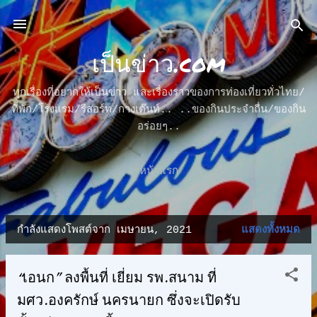
ข้ามไปที่เนื้อหาหลัก
เป็นข่าว.com
ทุกเรื่องที่อยากให้เป็นข่าว และเรื่องราวของการท่องเที่ยวทั่วไทย/
ที่พัก/โรงแรม/รีสอร์ท/กางเต๊นท์.. ..ของกินประจำถื่น/ของกิน
อร่อยๆ..
หน้าแรก
กำลังแสดงโพสต์จาก เมษายน, 2021
แสดงทั้งหมด
บ
ท
“เอนก” ลงพื้นที่ เยี่ยม รพ.สนาม ที่
ค
มศว.องครักษ์ นครนายก ซึ่งจะเปิดรับ