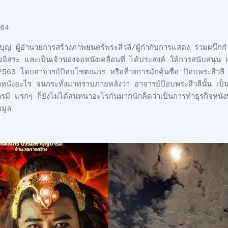
2564
บุญ ผู้อำนวยการสร้างภาพยนตร์พระสีวลี/ผู้กำกับการแสดง ร่วมผนึกกำ
อิสระ และเป็นเจ้าของจอหนังเคลื่อนที่ ได้ประสงค์ ให้การสนับสนุน 
่อปี 2563 โดยอาจารย์ป๊อบโชตณภร หรือที่วงการมักคุ้นชื่อ ป๊อบพระสีว
่าหนังอะไร จนกระทั่งมาทราบภายหลังว่า อาจารย์ป๊อบพระสีวลีนั้น เป็นผ
มี แรกๆ ก็ยังไม่ได้สนทนาอะไรกันมากนักคิดว่าเป็นการทำธุรกิจหนังทั
้อมูล