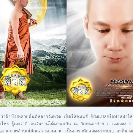
ว่าจ้างไปหลายพื้นที่หลายจังหวัด เปิดให้ชมฟรี ก็ยังแปลกใจทำหนังให
เท่าไหร่ รู้แต่ว่าดี จนวันงานได้มาพบกัน ณ วัดหนองก๋าย อ.แม่แตง จ
 ดูจากภาพลักษณ์นักแสดงส่วนมาก เป็นดารานักแสดงสายบุญ อาทินาง