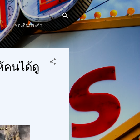
๊นท์.. ..ของกินประจำ
้คนได้ดู