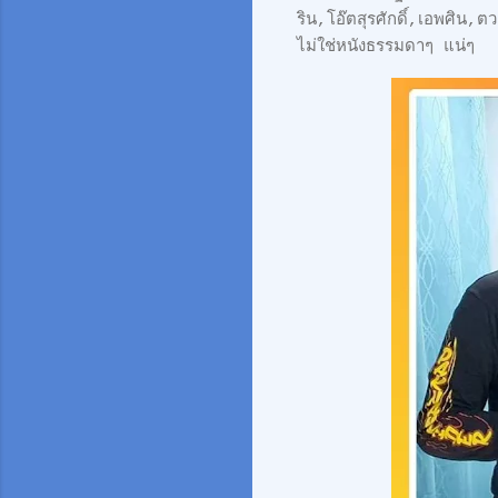
ริน,โอ๊ตสุรศักดิ์,เอพศิน,
ไม่ใช่หนังธรรมดาๆ แน่ๆ