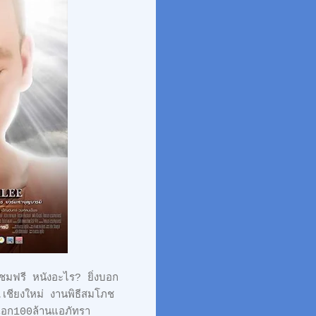
้ชมฟรี หนังอะไร? ยิ่งบอก
.เชียงใหม่ งานพิธีสมโภช
เอก100ล้านแอภัทรา