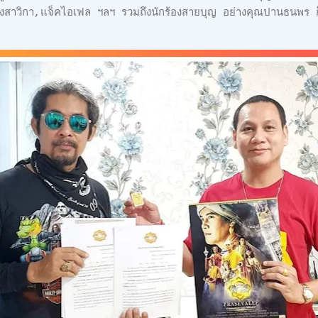
ตวงสาวิกา,แจ็คไอเฟล ฯลฯ รวมถึงนักร้องสายบุญ อย่างคุณปานธนพร ก็