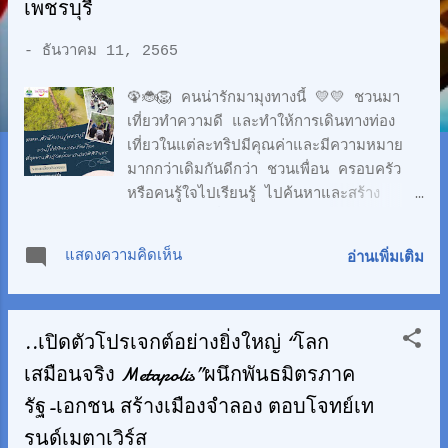
ว
เพชรบุรี
า
-
ธันวาคม 11, 2565
ม
🦚🐞🦁 คนน่ารักมามุงทางนี้​ 💛💛 ชวนมา
เที่ยวทำความดี​ และทำให้การเดินทางท่อง
เที่ยวในแต่ละทริปมีคุณค่าและมีความหมาย​
มากกว่าเดิมกันดีกว่า​ ชวนเพื่อน​ ครอบครัว
หรือคนรู้ใจไปเรียนรู้​ ไปค้นหาและสร้าง
ประสบการณ์​ที่มีความหมาย​หรือ​
Meaningful​ travel​ กันเถอะ กิจกรรม​
แสดงความคิดเห็น
อ่านเพิ่มเติม
"เที่ยวด้วย.. ช่วยได้" โดย​ ททท​ สำนักงาน
เพชรบุรี​ มีส่วนช่วยให้นักท่องเที่ยวได้ช่วยหรือ
ได้คืนประโยชน์สู่สังคม​ ชุมชนและสิ่งแวดล้อม​
..เปิดตัวโปรเจกต์อย่างยิ่งใหญ่ “โลก
ได้ตามความชอบ​และความสนใจ​ค่ะ​ เมนูด้าน
ล่างเลย​ 🐒 🎨ใครสาย​Art ชวนไปทำถุงผ้า
เสมือนจริง Metapolis”ผนึกพันธมิตรภาค
พิมพ์ลายทอง​ช่วยสมทบทุนซ่อมศาลา
รัฐ-เอกชน สร้างเมืองจำลอง ตอบโจทย์เท
การเปรียญวัดใหญ่สุวรรณาราม​ อ. เมือง​
รนด์เมตาเวิร์ส
#หอศิลป์สุวรรณาราม 🌱ใครสายธรรมชาติ​