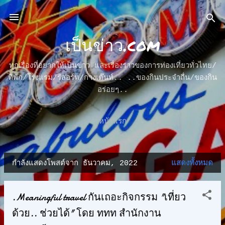
ข้ามไปที่เนื้อหาหลัก
เป็นข่าว.com
ทุกเรื่องที่อยากให้เป็นข่าว และเรื่องราวของการท่องเที่ยวทั่วไทย/
ที่พัก/โรงแรม/รีสอร์ท/กางเต๊นท์.. ..ของกินประจำถื่น/ของกิน
อร่อยๆ..
หน้าแรก
กำลังแสดงโพสต์จาก ธันวาคม, 2022
แสดงทั้งหมด
บ
ท
.Meaningful​ travel​ กันเถอะกิจกรรม​ "เที่ยว
ค
ด้วย.. ช่วยได้" โดย​ ททท​ สำนักงาน