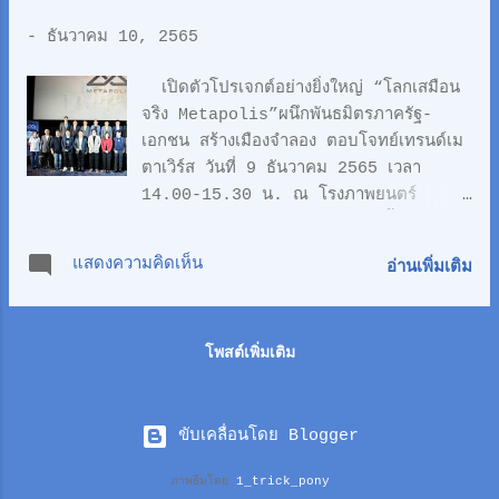
ชวนไปยิงกระสุนปลูกป่าที่​#วนอุทยานเขานาง
-
ธันวาคม 10, 2565
พันธุรัต​ หรือไปเพาะกล้าไม้​ ปลูกป่าชายเลน​
ปล่อยขยายพันธุ์สัตว์น้ำที่​#อุทยานสิ่งแวดล้อม
เปิดตัวโปรเจกต์อย่างยิ่งใหญ่ “โลกเสมือน
นานาชาติสิรินธร​ อ.ชะอำ 🦸ใครชอบปล่อย
จริง Metapolis”ผนึกพันธมิตรภาครัฐ-
พลัง​ ชวนไปทำ​ #ฝายรักษ์น้ำเพชร​ ให้ชุมชน
เอกชน สร้างเมืองจำลอง ตอบโจทย์เทรนด์เม
พระธาตุเมิงเกลิง​เขามีน้ำไว้ใช้ในหน้าแล้ง​
ตาเวิร์ส วันที่ 9 ธันวาคม 2565 เวลา
อ.หนองหญ้าปล้อง #เที่ยวด้วยช่วยได้ ชวน
14.00-15.30 น. ณ โรงภาพยนตร์
มาเที่ยวทำดีกันนะคะ​ 😊😊😊
Ultimate Screen ซีนีเพล็กซ์ ชั้น 5
ศูนย์การค้าสยามพารากอน กทม. นายชาติ
แสดงความคิดเห็น
อ่านเพิ่มเติม
ชาย พยุหนาวีชัย อดีตผู้อำนวยการธนาคาร
ออมสิน ที่ปรึกษาโครงการ
Metapolis,ดร.ปรเมศวร์ กุมารบุญ โฆษก
โพสต์เพิ่มเติม
พรรคชาติไทยพัฒนา และ กรรมการ
วิศวกรรมสารสนเทศ วิศวกรรมสถานแห่ง
ประเทศไทย ในพระบรมราชูปถัมภ์,นาย
เกรียงไกร ไชยศิริวงศ์สุข ผู้อำนวยการการ
ขับเคลื่อนโดย Blogger
ท่าเรือแห่งประเทศไทย,นายโชคภิวัสร์ เลิศสุร
ภาพธีมโดย
1_trick_pony
สีห์ นายกสมาคมสื่อมวลชน ดิจิทัล,นายทวีป