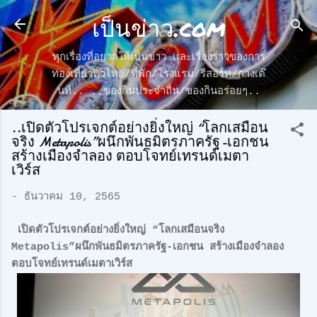
เป็นข่าว.com
ข้ามไปที่เนื้อหาหลัก
ทุกเรื่องที่อยากให้เป็นข่าว และเรื่องราวของการ
ท่องเที่ยวทั่วไทย/ที่พัก/โรงแรม/รีสอร์ท/กางเต๊
นท์.. ..ของกินประจำถื่น/ของกินอร่อยๆ..
..เปิดตัวโปรเจกต์อย่างยิ่งใหญ่ “โลกเสมือน
จริง Metapolis”ผนึกพันธมิตรภาครัฐ-เอกชน
สร้างเมืองจำลอง ตอบโจทย์เทรนด์เมตา
เวิร์ส
-
ธันวาคม 10, 2565
เปิดตัวโปรเจกต์อย่างยิ่งใหญ่ “โลกเสมือนจริง
Metapolis”ผนึกพันธมิตรภาครัฐ-เอกชน สร้างเมืองจำลอง
ตอบโจทย์เทรนด์เมตาเวิร์ส