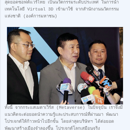
สุดยอดซอฟต์แวร์ไทย เป็นนวัตกรรมระดับประเทศ ในการนำ
เทคโนโลยี Virtual 3D เข้ามาใช้ จากสำนักงานนวัตกรรม
แห่งชาติ (องค์การมหาชน)
ทั้งนี้ จากกระแสเมตาเวิร์ส (Metaverse) ในปัจจุบัน เราจึงมี
แนวคิดจะต่อยอดนำความรู้และประสบการณ์ที่ผ่านมา พัฒนา
โปรเจกต์ให้ก้าวหน้าไปอีกขั้น โดยล่าสุดบริษัทฯ ได้ต่อยอด
พัฒนาสร้างเมืองจำลองขึ้น โปรเจกต์โลกเสมือนจริง