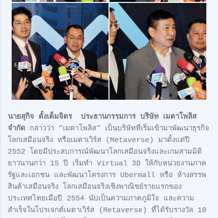
นายสุกิจ ตั้งเต็มจิตร ประธานกรรมการ บริษัท เมตาโพลิส
จำกัด
กล่าวว่า “เมตาโพลิส” เป็นบริษัทที่เริ่มเข้ามาพัฒนาธุรกิจ
โลกเสมือนจริง หรือเมตาเวิร์ส (Metaverse) มาตั้งแต่ปี
2552 โดยมีประสบการณ์พัฒนาโลกเสมือนจริงและเกมสามมิติ
ยาวนานกว่า 15 ปี เริ่มทำ Virtual 3D ให้กับหน่วยงานภาค
รัฐและเอกชน และพัฒนาโครงการ Ubermall หรือ ห้างสรรพ
สินค้าเสมือนจริง โลกเสมือนจริงเชิงพาณิชย์รายแรกของ
ประเทศไทยเมื่อปี 2554 นับเป็นความภาคภูมิใจ และความ
สำเร็จในโปรเจกต์เมตาเวิร์ส (Metaverse) ที่ได้รับรางวัล 10