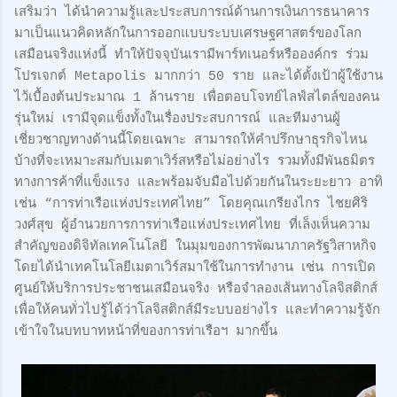
เสริมว่า ได้นำความรู้และประสบการณ์ด้านการเงินการธนาคาร
มาเป็นแนวคิดหลักในการออกแบบระบบเศรษฐศาสตร์ของโลก
เสมือนจริงแห่งนี้ ทำให้ปัจจุบันเรามีพาร์ทเนอร์หรือองค์กร ร่วม
โปรเจกต์ Metapolis มากกว่า 50 ราย และได้ตั้งเป้าผู้ใช้งาน
ไว้เบื้องต้นประมาณ 1 ล้านราย เพื่อตอบโจทย์ไลฟ์สไตล์ของคน
รุ่นใหม่ เรามีจุดแข็งทั้งในเรื่องประสบการณ์ และทีมงานผู้
เชี่ยวชาญทางด้านนี้โดยเฉพาะ สามารถให้คำปรึกษาธุรกิจไหน
บ้างที่จะเหมาะสมกับเมตาเวิร์สหรือไม่อย่างไร รวมทั้งมีพันธมิตร
ทางการค้าที่แข็งแรง และพร้อมจับมือไปด้วยกันในระยะยาว อาทิ
เช่น “การท่าเรือแห่งประเทศไทย” โดยคุณเกรียงไกร ไชยศิริ
วงศ์สุข ผู้อำนวยการการท่าเรือแห่งประเทศไทย ที่เล็งเห็นความ
สำคัญของดิจิทัลเทคโนโลยี ในมุมของการพัฒนาภาครัฐวิสาหกิจ
โดยได้นำเทคโนโลยีเมตาเวิร์สมาใช้ในการทำงาน เช่น การเปิด
ศูนย์ให้บริการประชาชนเสมือนจริง หรือจำลองเส้นทางโลจิสติกส์
เพื่อให้คนทั่วไปรู้ได้ว่าโลจิสติกส์มีระบบอย่างไร และทำความรู้จัก
เข้าใจในบทบาทหน้าที่ของการท่าเรือฯ มากขึ้น