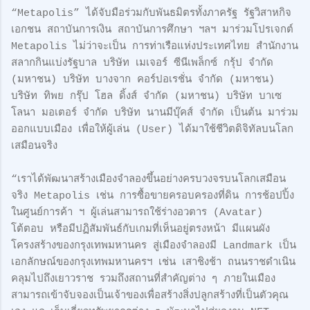
“Metapolis” ได้จับมือร่วมกับพันธมิตรทั้งภาครัฐ รัฐวิสาหกิจ
เอกชน สถาบันการเงิน สถาบันการศึกษา ฯลฯ มาร่วมโปรเจกต์
Metapolis ไม่ว่าจะเป็น การท่าเรือแห่งประเทศไทย สำนักงาน
สลากกินแบ่งรัฐบาล บริษัท เมเจอร์ ซีนีเพล็กซ์ กรุ้ป จำกัด
(มหาชน) บริษัท บางจาก คอร์ปอเรชั่น จำกัด (มหาชน)
บริษัท ทิพย กรุ๊ป โฮล ดิ้งส์ จำกัด (มหาชน) บริษัท บาเซ
โลนา มอเตอร์ จํากัด บริษัท นานมีบุ๊คส์ จำกัด เป็นต้น มาร่วม
ออกแบบเมือง เพื่อให้ผู้เล่น (User) ได้มาใช้ชีวิตดิจิทัลบนโลก
เสมือนจริง
“เราได้พัฒนาสร้างเมืองจำลองขึ้นอย่างครบวงจรบนโลกเสมือน
จริง Metapolis เช่น การซื้อขายครอบครองที่ดิน การช้อปปิ้ง
ในศูนย์การค้า ฯ ผู้เล่นสามารถใช้ร่างอวตาร (Avatar)
โต้ตอบ หรือมีปฏิสัมพันธ์กับเกมที่เห็นอยู่ตรงหน้า มีแผนผัง
โครงสร้างของกรุงเทพมหานคร สู่เมืองจำลองมี Landmark เป็น
เอกลักษณ์ของกรุงเทพมหานครฯ เช่น เสาชิงช้า ถนนราชดำเนิน
คลุมไปถึงเยาวราช รวมถึงสถานที่สำคัญต่าง ๆ ภายในเมือง
สามารถเข้าจับจองเป็นเจ้าของเพื่อสร้างสิ่งปลูกสร้างที่เป็นตัวคุณ