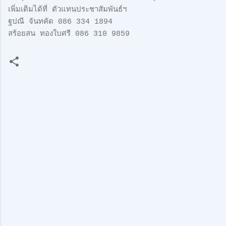
เพิ่มเติมได้ที่ ตัวแทนประชาสัมพันธ์ฯ
ฐปณี จันทคัด 086 334 1894
สร้อยสน ทองใบศรี 086 310 9859
ค
ว
า
ม
คิ
ด
เ
ห็
น