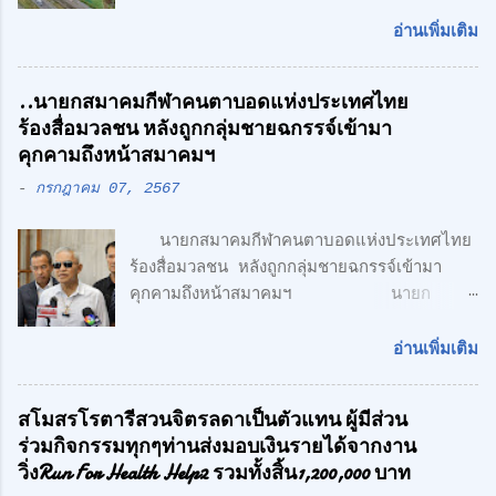
โรงงาน พร้อมออฟฟิศ 3 ชั้น + 1 ชั้นลอย
สไตล์ Modern Loft แฟคทอรี่ ยาร์ด กรุ๊ป
อ่านเพิ่มเติม
จำกัด คลื่นลูกใหม่ด้านอสังหาริมทรพัย์ นำโดย
ศักดิ์ศิษฎิ์ เจนกุลประสูตร เอกชัย เรืองรัตน์
..นายกสมาคมกีฬาคนตาบอดแห่งประเทศไทย
ศักดิ์สิทธิ์ คูณรัตนศิริ และชุติพนธ์ กิตติเกษม
ร้องสื่อมวลชน หลังถูกกลุ่มชายฉกรรจ์เข้ามา
ศักดิ์ เปิดตัวสาชาเพิ่มที่ลำลูกกา เน้นความทัน
คุกคามถึงหน้าสมาคมฯ
สมัย สะดวกสบาย ทั้ง โรงงาน พร้อมออฟฟิศ 3
-
กรกฎาคม 07, 2567
ชั้น + 1 ชั้นลอย สไตล์ Modern Loft โดย
ตั้งอยู่บนถนนเลียบวงแหวนตะวันออก เพียง 5
นายกสมาคมกีฬาคนตาบอดแห่งประเทศไทย
นาที จากรถไฟฟ้า สายสีเขียว ด้าน CONCEPT
ร้องสื่อมวลชน หลังถูกกลุ่มชายฉกรรจ์เข้ามา
ของโครงการ "Simplicity is the
คุกคามถึงหน้าสมาคมฯ นายก
Ultimate Sophistication" -
สมาคมกีฬาคนตาบอดแห่งประเทศไทย ร้อง
Leonardo Da Vinci " เพราะเราเชื่อว่า
สื่อมวลชน หลังถูกกลุ่มชายฉกรรจ์เข้ามาคุกคาม
ความเรียบง่าย คือ สูงสุดแห่งสุนทรียภาพ เรา
อ่านเพิ่มเติม
ถึงหน้าสมาคมฯ พร้อมเตรียมแจ้งความ หวั่นถูก
เลือกที่จะออกแบบในแนว Modern Loft
กลั่นแกล้ง จากกรณีที่มีกลุ่มนักกีฬาคน
Design วัสดุทุกชิ้น ถูกเลือกอย่างตั้งใจ เพื่อ
สโมสรโรตารีสวนจิตรลดาเป็นตัวแทน ผู้มีส่วน
ตาบอด เดินทางไปยื่นหนังสือถึงนายเศรษฐา ทวี
ความลงตัว และมีระดับ " สำหรับโครงการนี้
ร่วมกิจกรรมทุกๆท่านส่งมอบเงินรายได้จากงาน
สิน นายกรัฐมนตรี เรียกร้องขอความเป็นธรรม
ตั้งอยู่บน ถนนเลียบทางด่วนวงแหวนรอบนอก
วิ่งRun For Health Help2 รวมทั้งสิ้น1,200,000 บาท
และให้ตรวจสอบการฮุบโควตาสลากกินแบ่ง
(ลำลูกกา) สุดยอดทำเลแห่งอนา...