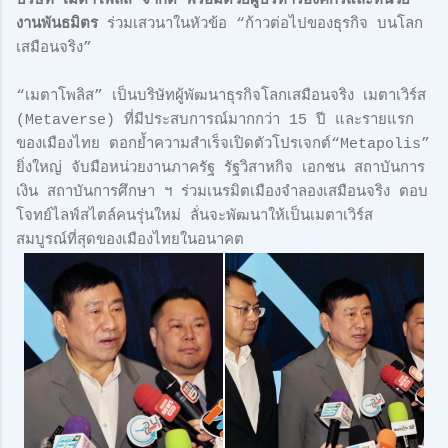
บริษัท เมตาโพลิส จำกัด พร้อมด้วยผู้บริหารองค์กรและหน่วย
งานพันธมิตร
ร่วมเสวนาในหัวข้อ “ก้าวต่อไปของธุรกิจ บนโลก
เสมือนจริง”
“เมตาโพลิส” เป็นบริษัทผู้พัฒนาธุรกิจโลกเสมือนจริง เมตาเวิร์ส
(Metaverse) ที่มีประสบการณ์มากกว่า 15 ปี และรายแรก
ของเมืองไทย ตอกย้ำความสำเร็จเปิดตัวโปรเจกต์“Metapolis”
ยิ่งใหญ่ จับมือหน่วยงานภาครัฐ รัฐวิสาหกิจ เอกชน สถาบันการ
เงิน สถาบันการศึกษา ฯ ร่วมเนรมิตเมืองจำลองเสมือนจริง ตอบ
โจทย์ไลฟ์สไตล์คนรุ่นใหม่ ลั่นจะพัฒนาให้เป็นเมตาเวิร์ส
สมบูรณ์ที่สุดของเมืองไทยในอนาคต