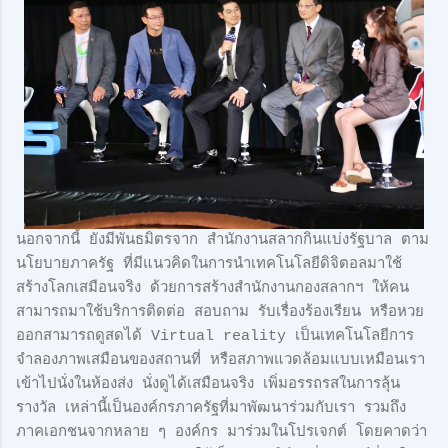
นอกจากนี้ ยังมีพันธมิตรจาก สำนักงานสลากกินแบ่งรัฐบาล ตาม
นโยบายภาครัฐ ที่มีแนวคิดในการนำเทคโนโลยีดิจิตอลมาใช้
สร้างโลกเสมือนจริง ด้วยการสร้างสำนักงานกองสลากฯ ให้คน
สามารถมาใช้บริการติดต่อ สอบถาม รับเรื่องร้องเรียน หรือหวย
ออกสามารถดูสดได้ Virtual reality เป็นเทคโนโลยีการ
จำลองภาพเสมือนของสถานที่ หรือสภาพแวดล้อมแบบเหมือนเรา
เข้าไปนั่งในห้องส่ง นั่งดูได้เสมือนจริง เพิ่มอรรถรสในการลุ้น
รางวัล เหล่านี้เป็นองค์กรภาครัฐที่มาพัฒนาร่วมกับเรา รวมถึง
ภาคเอกชนจากหลาย ๆ องค์กร มาร่วมในโปรเจกต์ โดยคาดว่า