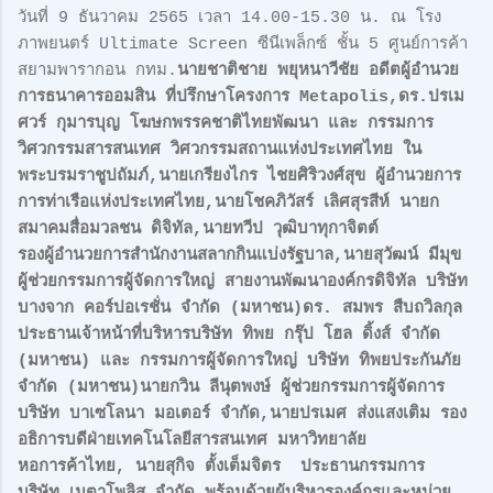
วันที่ 9 ธันวาคม 2565 เวลา 14.00-15.30 น. ณ โรง
ภาพยนตร์ Ultimate Screen ซีนีเพล็กซ์ ชั้น 5 ศูนย์การค้า
สยามพารากอน กทม.
นายชาติชาย พยุหนาวีชัย อดีตผู้อำนวย
การธนาคารออมสิน ที่ปรึกษาโครงการ Metapolis,ดร.ปรเม
ศวร์ กุมารบุญ โฆษกพรรคชาติไทยพัฒนา และ กรรมการ
วิศวกรรมสารสนเทศ วิศวกรรมสถานแห่งประเทศไทย ใน
พระบรมราชูปถัมภ์,นายเกรียงไกร ไชยศิริวงศ์สุข ผู้อำนวยการ
การท่าเรือแห่งประเทศไทย,นายโชคภิวัสร์ เลิศสุรสีห์ นายก
สมาคมสื่อมวลชน ดิจิทัล,นายทวีป วุฒิบาทุกาจิตต์
รองผู้อำนวยการสำนักงานสลากกินแบ่งรัฐบาล,นายสุวัฒน์ มีมุข
ผู้ช่วยกรรมการผู้จัดการใหญ่ สายงานพัฒนาองค์กรดิจิทัล บริษัท
บางจาก คอร์ปอเรชั่น จำกัด (มหาชน)ดร. สมพร สืบถวิลกุล
ประธานเจ้าหน้าที่บริหารบริษัท ทิพย กรุ๊ป โฮล ดิ้งส์ จำกัด
(มหาชน) และ กรรมการผู้จัดการใหญ่ บริษัท ทิพยประกันภัย
จํากัด (มหาชน)นายกวิน ลีนุตพงษ์ ผู้ช่วยกรรมการผู้จัดการ
บริษัท บาเซโลนา มอเตอร์ จํากัด,นายปรเมศ ส่งแสงเติม รอง
อธิการบดีฝ่ายเทคโนโลยีสารสนเทศ มหาวิทยาลัย
หอการค้าไทย, นายสุกิจ ตั้งเต็มจิตร ประธานกรรมการ