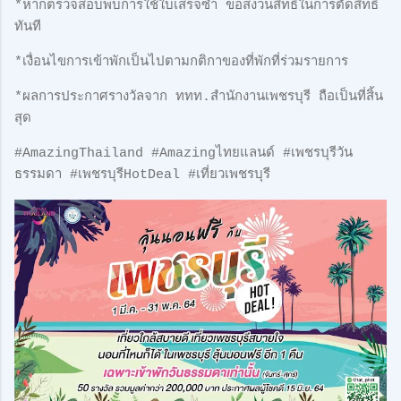
*หากตรวจสอบพบการใช้ใบเสร็จซ้ำ ขอสงวนสิทธิ์ในการตัดสิทธิ์
ทันที
*เงื่อนไขการเข้าพักเป็นไปตามกติกาของที่พักที่ร่วมรายการ
*ผลการประกาศรางวัลจาก ททท.สำนักงานเพชรบุรี ถือเป็นที่สิ้น
สุด
#AmazingThailand #Amazingไทยแลนด์ #เพชรบุรีวัน
ธรรมดา #เพชรบุรีHotDeal #เที่ยวเพชรบุรี