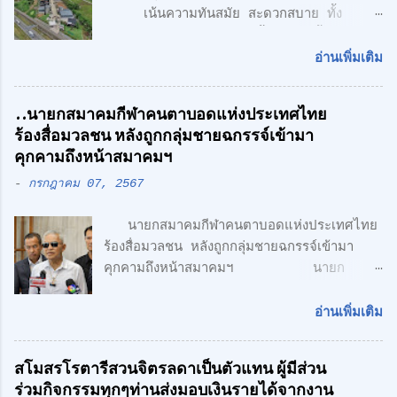
เ
เน้นความทันสมัย สะดวกสบาย ทั้ง
ห็
โรงงาน พร้อมออฟฟิศ 3 ชั้น + 1 ชั้นลอย
น
สไตล์ Modern Loft แฟคทอรี่ ยาร์ด กรุ๊ป
อ่านเพิ่มเติม
จำกัด คลื่นลูกใหม่ด้านอสังหาริมทรพัย์ นำโดย
ศักดิ์ศิษฎิ์ เจนกุลประสูตร เอกชัย เรืองรัตน์
..นายกสมาคมกีฬาคนตาบอดแห่งประเทศไทย
ศักดิ์สิทธิ์ คูณรัตนศิริ และชุติพนธ์ กิตติเกษม
ร้องสื่อมวลชน หลังถูกกลุ่มชายฉกรรจ์เข้ามา
ศักดิ์ เปิดตัวสาชาเพิ่มที่ลำลูกกา เน้นความทัน
คุกคามถึงหน้าสมาคมฯ
สมัย สะดวกสบาย ทั้ง โรงงาน พร้อมออฟฟิศ 3
-
กรกฎาคม 07, 2567
ชั้น + 1 ชั้นลอย สไตล์ Modern Loft โดย
ตั้งอยู่บนถนนเลียบวงแหวนตะวันออก เพียง 5
นายกสมาคมกีฬาคนตาบอดแห่งประเทศไทย
นาที จากรถไฟฟ้า สายสีเขียว ด้าน CONCEPT
ร้องสื่อมวลชน หลังถูกกลุ่มชายฉกรรจ์เข้ามา
ของโครงการ "Simplicity is the
คุกคามถึงหน้าสมาคมฯ นายก
Ultimate Sophistication" -
สมาคมกีฬาคนตาบอดแห่งประเทศไทย ร้อง
Leonardo Da Vinci " เพราะเราเชื่อว่า
สื่อมวลชน หลังถูกกลุ่มชายฉกรรจ์เข้ามาคุกคาม
ความเรียบง่าย คือ สูงสุดแห่งสุนทรียภาพ เรา
อ่านเพิ่มเติม
ถึงหน้าสมาคมฯ พร้อมเตรียมแจ้งความ หวั่นถูก
เลือกที่จะออกแบบในแนว Modern Loft
กลั่นแกล้ง จากกรณีที่มีกลุ่มนักกีฬาคน
Design วัสดุทุกชิ้น ถูกเลือกอย่างตั้งใจ เพื่อ
สโมสรโรตารีสวนจิตรลดาเป็นตัวแทน ผู้มีส่วน
ตาบอด เดินทางไปยื่นหนังสือถึงนายเศรษฐา ทวี
ความลงตัว และมีระดับ " สำหรับโครงการนี้
ร่วมกิจกรรมทุกๆท่านส่งมอบเงินรายได้จากงาน
สิน นายกรัฐมนตรี เรียกร้องขอความเป็นธรรม