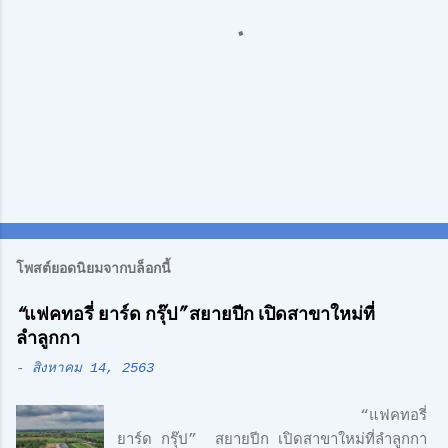
ห็
น
แ
ส
ด
โพสต์ยอดนิยมจากบล็อกนี้
ง
“แฟคทอรี่ ยาร์ด กรุ๊ป” สยายปีก เปิดสาขาใหม่ที่
ค
ลำลูกกา
ว
า
-
สิงหาคม 14, 2563
ม
คิ
“แฟคทอรี่
ด
ยาร์ด กรุ๊ป” สยายปีก เปิดสาขาใหม่ที่ลำลูกกา