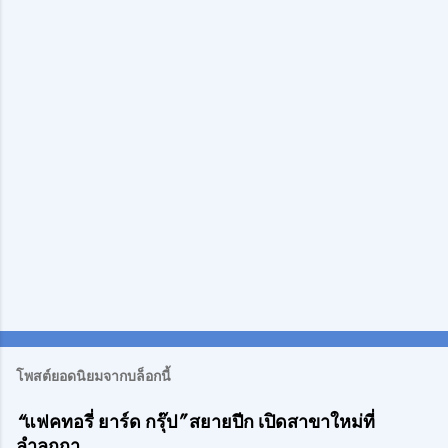
ด
เ
ห็
น
โพสต์ยอดนิยมจากบล็อกนี้
“แฟคทอรี่ ยาร์ด กรุ๊ป” สยายปีก เปิดสาขาใหม่ที่
ลำลูกกา