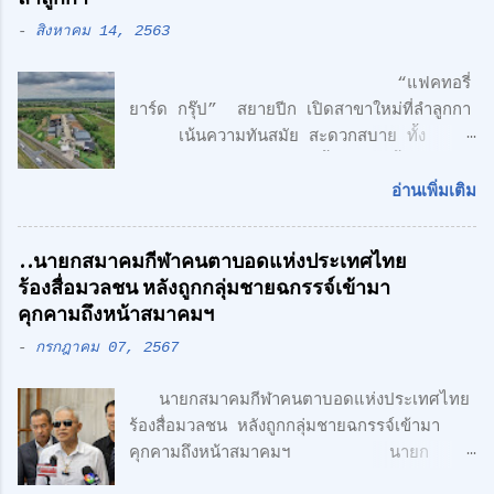
-
สิงหาคม 14, 2563
“แฟคทอรี่
ยาร์ด กรุ๊ป” สยายปีก เปิดสาขาใหม่ที่ลำลูกกา
เน้นความทันสมัย สะดวกสบาย ทั้ง
โรงงาน พร้อมออฟฟิศ 3 ชั้น + 1 ชั้นลอย
สไตล์ Modern Loft แฟคทอรี่ ยาร์ด กรุ๊ป
อ่านเพิ่มเติม
จำกัด คลื่นลูกใหม่ด้านอสังหาริมทรพัย์ นำโดย
ศักดิ์ศิษฎิ์ เจนกุลประสูตร เอกชัย เรืองรัตน์
..นายกสมาคมกีฬาคนตาบอดแห่งประเทศไทย
ศักดิ์สิทธิ์ คูณรัตนศิริ และชุติพนธ์ กิตติเกษม
ร้องสื่อมวลชน หลังถูกกลุ่มชายฉกรรจ์เข้ามา
ศักดิ์ เปิดตัวสาชาเพิ่มที่ลำลูกกา เน้นความทัน
คุกคามถึงหน้าสมาคมฯ
สมัย สะดวกสบาย ทั้ง โรงงาน พร้อมออฟฟิศ 3
-
กรกฎาคม 07, 2567
ชั้น + 1 ชั้นลอย สไตล์ Modern Loft โดย
ตั้งอยู่บนถนนเลียบวงแหวนตะวันออก เพียง 5
นายกสมาคมกีฬาคนตาบอดแห่งประเทศไทย
นาที จากรถไฟฟ้า สายสีเขียว ด้าน CONCEPT
ร้องสื่อมวลชน หลังถูกกลุ่มชายฉกรรจ์เข้ามา
ของโครงการ "Simplicity is the
คุกคามถึงหน้าสมาคมฯ นายก
Ultimate Sophistication" -
สมาคมกีฬาคนตาบอดแห่งประเทศไทย ร้อง
Leonardo Da Vinci " เพราะเราเชื่อว่า