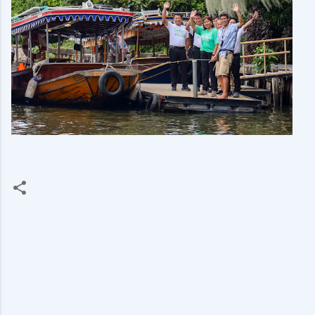
ค
ว
า
ม
คิ