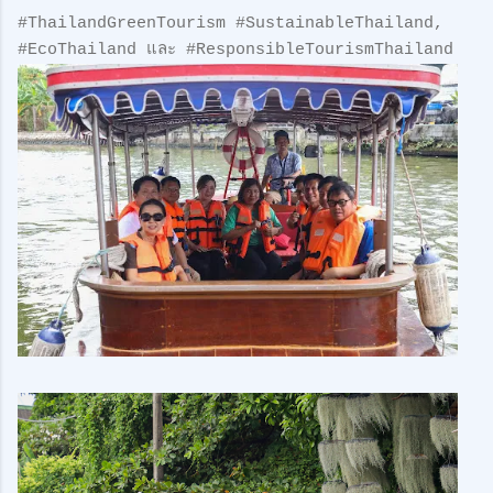
#ThailandGreenTourism #SustainableThailand,
#EcoThailand และ #ResponsibleTourismThailand