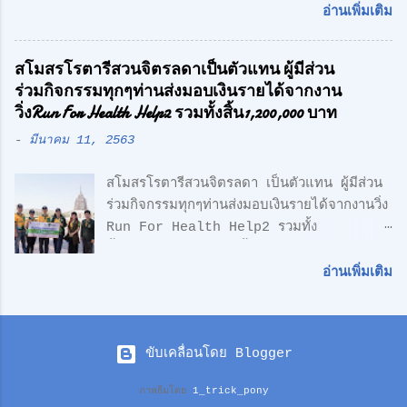
สื่อมวลชน หลังถูกกลุ่มชายฉกรรจ์เข้ามาคุกคาม
ความเรียบง่าย คือ สูงสุดแห่งสุนทรียภาพ เรา
อ่านเพิ่มเติม
ถึงหน้าสมาคมฯ พร้อมเตรียมแจ้งความ หวั่นถูก
เลือกที่จะออกแบบในแนว Modern Loft
กลั่นแกล้ง จากกรณีที่มีกลุ่มนักกีฬาคน
Design วัสดุทุกชิ้น ถูกเลือกอย่างตั้งใจ เพื่อ
สโมสรโรตารีสวนจิตรลดาเป็นตัวแทน ผู้มีส่วน
ตาบอด เดินทางไปยื่นหนังสือถึงนายเศรษฐา ทวี
ความลงตัว และมีระดับ " สำหรับโครงการนี้
ร่วมกิจกรรมทุกๆท่านส่งมอบเงินรายได้จากงาน
สิน นายกรัฐมนตรี เรียกร้องขอความเป็นธรรม
ตั้งอยู่บน ถนนเลียบทางด่วนวงแหวนรอบนอก
วิ่งRun For Health Help2 รวมทั้งสิ้น1,200,000 บาท
และให้ตรวจสอบการฮุบโควตาสลากกินแบ่ง
(ลำลูกกา) สุดยอดทำเลแห่งอนา...
-
มีนาคม 11, 2563
รัฐบาล จำนวน 2,647 เล่ม ของนักกีฬาคน
ตาบอด ซึ่งเกิดความเข้าใจผิด ในเรื่องการเป็น
สโมสรโรตารีสวนจิตรลดา เป็นตัวแทน ผู้มีส่วน
สมาชิกรับสลากฯกับ สมาชิกสามัญของสมาคม
ร่วมกิจกรรมทุกๆท่านส่งมอบเงินรายได้จากงานวิ่ง
กีฬาคนตาบอดแห่งประเทศไทย ตามที่มีการเสนอ
Run For Health Help2 รวมทั้ง
ข่าวไปก่อนหน้านี้ ล่าสุด นายอำนวย กลิ่นอยู่
สิ้น1,200,000 บาท ซื้อเครื่องมือแพทย์ให้
นายกสมาคมกีฬาคนตาบอดแห่งประเทศไทย
รพ.สมเด็จพระบรมราชเทวีฯหน่วยงานทหารเรือ
พร้อมด้วย นายกองตรีดร.สุธน จิตร์มั่น
อ่านเพิ่มเติม
ซึ่งอนุเคราะห์พื้นที่และซื้อเครื่องช่วยชีวิตAED ให้
เลขาธิการสมาคมฯ / พลเอก วิทยา ขันธอุบล
ทีมจักรยานกู้ชีพ ดร.ศักดิ์ศิษฏ์ เจนกุลประสูตร
ประธานที่ปรึกษาสมาคมฯ และพลโท ถาวร ไทย
นายกสโมสรโรตารี่สวนจิตรลดา พร้อมคณะเมื่อ
แขก คณะอนุกรรมการสมาคมฯ ได้พาสื่อมวลชน
ขับเคลื่อนโดย Blogger
วันที่ 9 มีนาคมที่ผ่านมาได้เป็นตัวเเทนเดินทาง
เยี่ยมชมการแจกจ่ายสลากกินแบ่งรัฐบาล ของ
มอบเงินบริจาคซึ่งเป้นเงินรายได้จากการจัดงานวิ่ง
งวดวันที่ 16 กรกฎาคม 2567 ให้กับสมาชิกผู้
ภาพธีมโดย
1_trick_pony
Run for Health Help2 เมื่อเดือนกุมภาพันธ์
รับสลากฯของสมาคมกีฬาคนตาบอดแห่ง