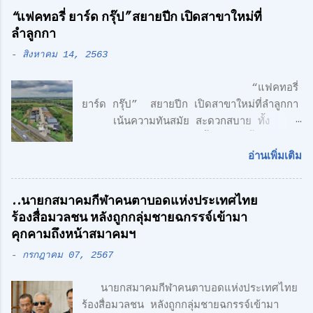
“แฟคทอรี่ ยาร์ด กรุ๊ป” สยายปีก เปิดสาขาใหม่ที่
ลำลูกกา
-
สิงหาคม 14, 2563
“แฟคทอรี่
ยาร์ด กรุ๊ป” สยายปีก เปิดสาขาใหม่ที่ลำลูกกา
เน้นความทันสมัย สะดวกสบาย ทั้ง
โรงงาน พร้อมออฟฟิศ 3 ชั้น + 1 ชั้นลอย
สไตล์ Modern Loft แฟคทอรี่ ยาร์ด กรุ๊ป
อ่านเพิ่มเติม
จำกัด คลื่นลูกใหม่ด้านอสังหาริมทรพัย์ นำโดย
ศักดิ์ศิษฎิ์ เจนกุลประสูตร เอกชัย เรืองรัตน์
..นายกสมาคมกีฬาคนตาบอดแห่งประเทศไทย
ศักดิ์สิทธิ์ คูณรัตนศิริ และชุติพนธ์ กิตติเกษม
ร้องสื่อมวลชน หลังถูกกลุ่มชายฉกรรจ์เข้ามา
ศักดิ์ เปิดตัวสาชาเพิ่มที่ลำลูกกา เน้นความทัน
คุกคามถึงหน้าสมาคมฯ
สมัย สะดวกสบาย ทั้ง โรงงาน พร้อมออฟฟิศ 3
-
กรกฎาคม 07, 2567
ชั้น + 1 ชั้นลอย สไตล์ Modern Loft โดย
ตั้งอยู่บนถนนเลียบวงแหวนตะวันออก เพียง 5
นายกสมาคมกีฬาคนตาบอดแห่งประเทศไทย
นาที จากรถไฟฟ้า สายสีเขียว ด้าน CONCEPT
ร้องสื่อมวลชน หลังถูกกลุ่มชายฉกรรจ์เข้ามา
ของโครงการ "Simplicity is the