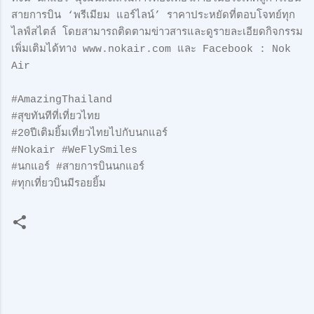
สายการบิน ‘พรีเมียม แอร์ไลน์’ ราคาประหยัดที่ตอบโจทย์ทุก
ไลฟ์สไตล์ โดยสามารถติดตามข่าวสารและดูรายละเอียดกิจกรรม
เพิ่มเติมได้ทาง www.nokair.com และ Facebook : Nok
Air
#AmazingThailand
#สุขทันทีที่เที่ยวไทย
#20ปีเติมยิ้มเที่ยวไทยไปกับนกแอร์
#Nokair #WeFlySmiles
#นกแอร์ #สายการบินนกแอร์
#ทุกเที่ยวบินมีรอยยิ้ม
ค
ว
า