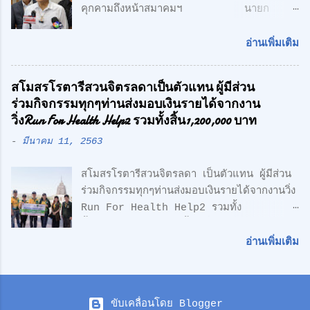
คุกคามถึงหน้าสมาคมฯ นายก
Ultimate Sophistication" -
สมาคมกีฬาคนตาบอดแห่งประเทศไทย ร้อง
Leonardo Da Vinci " เพราะเราเชื่อว่า
สื่อมวลชน หลังถูกกลุ่มชายฉกรรจ์เข้ามาคุกคาม
ความเรียบง่าย คือ สูงสุดแห่งสุนทรียภาพ เรา
อ่านเพิ่มเติม
ถึงหน้าสมาคมฯ พร้อมเตรียมแจ้งความ หวั่นถูก
เลือกที่จะออกแบบในแนว Modern Loft
กลั่นแกล้ง จากกรณีที่มีกลุ่มนักกีฬาคน
Design วัสดุทุกชิ้น ถูกเลือกอย่างตั้งใจ เพื่อ
สโมสรโรตารีสวนจิตรลดาเป็นตัวแทน ผู้มีส่วน
ตาบอด เดินทางไปยื่นหนังสือถึงนายเศรษฐา ทวี
ความลงตัว และมีระดับ " สำหรับโครงการนี้
ร่วมกิจกรรมทุกๆท่านส่งมอบเงินรายได้จากงาน
สิน นายกรัฐมนตรี เรียกร้องขอความเป็นธรรม
ตั้งอยู่บน ถนนเลียบทางด่วนวงแหวนรอบนอก
วิ่งRun For Health Help2 รวมทั้งสิ้น1,200,000 บาท
และให้ตรวจสอบการฮุบโควตาสลากกินแบ่ง
(ลำลูกกา) สุดยอดทำเลแห่งอนา...
-
มีนาคม 11, 2563
รัฐบาล จำนวน 2,647 เล่ม ของนักกีฬาคน
ตาบอด ซึ่งเกิดความเข้าใจผิด ในเรื่องการเป็น
สโมสรโรตารีสวนจิตรลดา เป็นตัวแทน ผู้มีส่วน
สมาชิกรับสลากฯกับ สมาชิกสามัญของสมาคม
ร่วมกิจกรรมทุกๆท่านส่งมอบเงินรายได้จากงานวิ่ง
กีฬาคนตาบอดแห่งประเทศไทย ตามที่มีการเสนอ
Run For Health Help2 รวมทั้ง
ข่าวไปก่อนหน้านี้ ล่าสุด นายอำนวย กลิ่นอยู่
สิ้น1,200,000 บาท ซื้อเครื่องมือแพทย์ให้
นายกสมาคมกีฬาคนตาบอดแห่งประเทศไทย
รพ.สมเด็จพระบรมราชเทวีฯหน่วยงานทหารเรือ
พร้อมด้วย นายกองตรีดร.สุธน จิตร์มั่น
อ่านเพิ่มเติม
ซึ่งอนุเคราะห์พื้นที่และซื้อเครื่องช่วยชีวิตAED ให้
เลขาธิการสมาคมฯ / พลเอก วิทยา ขันธอุบล
ทีมจักรยานกู้ชีพ ดร.ศักดิ์ศิษฏ์ เจนกุลประสูตร
ประธานที่ปรึกษาสมาคมฯ และพลโท ถาวร ไทย
นายกสโมสรโรตารี่สวนจิตรลดา พร้อมคณะเมื่อ
แขก คณะอนุกรรมการสมาคมฯ ได้พาสื่อมวลชน
ขับเคลื่อนโดย Blogger
วันที่ 9 มีนาคมที่ผ่านมาได้เป็นตัวเเทนเดินทาง
เยี่ยมชมการแจกจ่ายสลากกินแบ่งรัฐบาล ของ