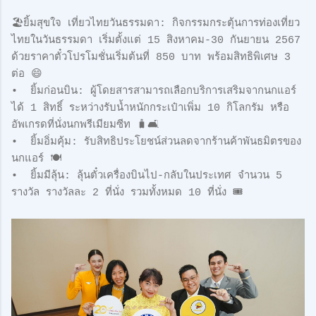
🏖️ยิ้มสุขใจ เที่ยวไทยวันธรรมดา: กิจกรรมกระตุ้นการท่องเที่ยว
ไทยในวันธรรมดา เริ่มตั้งแต่ 15 สิงหาคม-30 กันยายน 2567
ด้วยราคาตั๋วโปรโมชั่นเริ่มต้นที่ 850 บาท พร้อมสิทธิพิเศษ 3
ต่อ 😄
• ยิ้มก่อนบิน: ผู้โดยสารสามารถเลือกบริการเสริมจากนกแอร์
ได้ 1 สิทธิ์ ระหว่างรับน้ำหนักกระเป๋าเพิ่ม 10 กิโลกรัม หรือ
อัพเกรดที่นั่งนกพรีเมียมซีท 🧳🛋️
• ยิ้มอิ่มคุ้ม: รับสิทธิประโยชน์ส่วนลดจากร้านค้าพันธมิตรของ
นกแอร์ 🍽️
• ยิ้มมีลุ้น: ลุ้นตั๋วเครื่องบินไป-กลับในประเทศ จำนวน 5
รางวัล รางวัลละ 2 ที่นั่ง รวมทั้งหมด 10 ที่นั่ง 🎟️