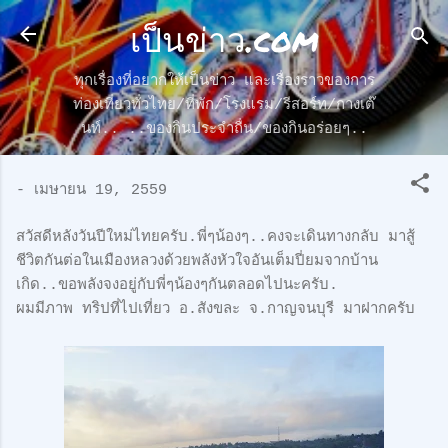
เป็นข่าว.com
ข้ามไปที่เนื้อหาหลัก
ทุกเรื่องที่อยากให้เป็นข่าว และเรื่องราวของการ
ท่องเที่ยวทั่วไทย/ที่พัก/โรงแรม/รีสอร์ท/กางเต๊
นท์.. ..ของกินประจำถื่น/ของกินอร่อยๆ..
-
เมษายน 19, 2559
สวัสดีหลังวันปีใหม่ไทยครับ.พี่ๆน้องๆ..คงจะเดินทางกลับ มาสู้
ชีวิตกันต่อในเมืองหลวงด้วยพลังหัวใจอันเต็มปี่ยมจากบ้าน
เกิด..ขอพลังจงอยู่กับพี่ๆน้องๆกันตลอดไปนะครับ.
ผมมีภาพ ทริปที่ไปเที่ยว อ.สังขละ จ.กาญจนบุรี มาฝากครับ