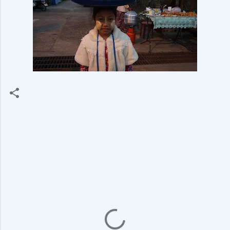
ค
ว
า
ม
คิ
ด
เ
ห็