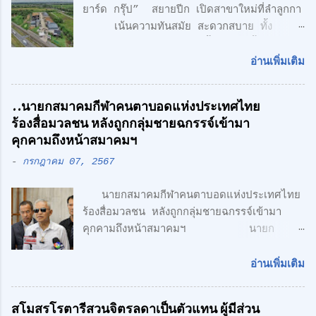
ยาร์ด กรุ๊ป” สยายปีก เปิดสาขาใหม่ที่ลำลูกกา
เน้นความทันสมัย สะดวกสบาย ทั้ง
โรงงาน พร้อมออฟฟิศ 3 ชั้น + 1 ชั้นลอย
สไตล์ Modern Loft แฟคทอรี่ ยาร์ด กรุ๊ป
อ่านเพิ่มเติม
จำกัด คลื่นลูกใหม่ด้านอสังหาริมทรพัย์ นำโดย
ศักดิ์ศิษฎิ์ เจนกุลประสูตร เอกชัย เรืองรัตน์
..นายกสมาคมกีฬาคนตาบอดแห่งประเทศไทย
ศักดิ์สิทธิ์ คูณรัตนศิริ และชุติพนธ์ กิตติเกษม
ร้องสื่อมวลชน หลังถูกกลุ่มชายฉกรรจ์เข้ามา
ศักดิ์ เปิดตัวสาชาเพิ่มที่ลำลูกกา เน้นความทัน
คุกคามถึงหน้าสมาคมฯ
สมัย สะดวกสบาย ทั้ง โรงงาน พร้อมออฟฟิศ 3
-
กรกฎาคม 07, 2567
ชั้น + 1 ชั้นลอย สไตล์ Modern Loft โดย
ตั้งอยู่บนถนนเลียบวงแหวนตะวันออก เพียง 5
นายกสมาคมกีฬาคนตาบอดแห่งประเทศไทย
นาที จากรถไฟฟ้า สายสีเขียว ด้าน CONCEPT
ร้องสื่อมวลชน หลังถูกกลุ่มชายฉกรรจ์เข้ามา
ของโครงการ "Simplicity is the
คุกคามถึงหน้าสมาคมฯ นายก
Ultimate Sophistication" -
สมาคมกีฬาคนตาบอดแห่งประเทศไทย ร้อง
Leonardo Da Vinci " เพราะเราเชื่อว่า
สื่อมวลชน หลังถูกกลุ่มชายฉกรรจ์เข้ามาคุกคาม
ความเรียบง่าย คือ สูงสุดแห่งสุนทรียภาพ เรา
อ่านเพิ่มเติม
ถึงหน้าสมาคมฯ พร้อมเตรียมแจ้งความ หวั่นถูก
เลือกที่จะออกแบบในแนว Modern Loft
กลั่นแกล้ง จากกรณีที่มีกลุ่มนักกีฬาคน
Design วัสดุทุกชิ้น ถูกเลือกอย่างตั้งใจ เพื่อ
สโมสรโรตารีสวนจิตรลดาเป็นตัวแทน ผู้มีส่วน
ตาบอด เดินทางไปยื่นหนังสือถึงนายเศรษฐา ทวี
ความลงตัว และมีระดับ " สำหรับโครงการนี้