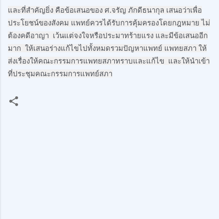
และที่สำคัญยิ่ง คือข้อเสนอของ ศ.จรัญ ภักดีธนากุล เสนอว่าเพื่อ
ประโยชน์ของสังคม แพทย์ควรได้รับการคุ้มครองโดยกฎหมาย ไม่
ต้องคดีอาญา  เว้นแต่จงใจหรือประมาทร้ายแรง และมีข้อเสนออีก
มาก  ให้เสนอร่างแก้ไขไปทั้งหมดรวมปัญหาแพทย์ แพทยสภา ให้
ส่งเรื่องให้คณะกรรมการแพทยสภาทราบและแก้ไข  และให้นำเข้า
ที่ประชุมคณะกรรมการแพทย์สภา
ค
ว
า
ม
คิ
ด
เ