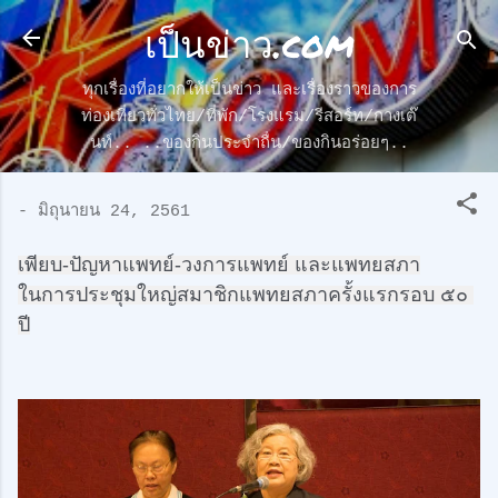
เป็นข่าว.com
ข้ามไปที่เนื้อหาหลัก
ทุกเรื่องที่อยากให้เป็นข่าว และเรื่องราวของการ
ท่องเที่ยวทั่วไทย/ที่พัก/โรงแรม/รีสอร์ท/กางเต๊
นท์.. ..ของกินประจำถื่น/ของกินอร่อยๆ..
-
มิถุนายน 24, 2561
เพียบ-ปัญหาแพทย์-วงการแพทย์ และแพทยสภา
ในการประชุมใหญ่สมาชิกแพทยสภาครั้งแรกรอบ ๕๐ 
ปี