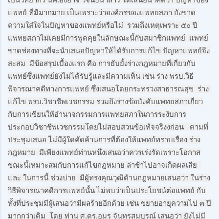
แพทย์ ที่มีมากมาย เป็นเพราะว่าองค์กรของแพทยสภา ยังขาด
ความใส่ใจในปัญหาของแพทย์หรือไม่  รวมถึงเหตุเพราะ ๕๐ ปี 
แพทยสภาไม่เคยมีการพูดคุยในลักษณะนี้กับสมาชิกแพทย์  แพทย์
ขาดช่องทางที่จะนำเสนอปัญหาให้ได้รับการแก้ไข ปัญหาแพทย์จึง
สะสม  มีข้อสรุปเบื้องแรก คือ การยับยั้งร่างกฎหมายที่เกี่ยวกับ
แพทย์ซึ่งแพทย์ยังไม่ได้รับรู้และมีความเห็น เช่น ร่าง พรบ.วิธี
พิจารณาคดีทางการแพทย์ ซึ่งเสนอโดยกระทรวงสาธารณสุข  ร่าง 
แก้ไข พรบ.วิชาชีพเวชกรรม รวมถึงร่างข้อบังคับแพทยสภาเกี่ยว
กับการเขียนให้อำนาจกรรมการแพทยสภาในการระงับการ
ประกอบวิชาชีพเวชกรรมโดยไม่สอบสวนข้อเท้จจริงงก่อน   ตามที่
ประชุมเสนอ ไม่มีผู้ใดคัดค้านการที่ต้องให้แพทย์ทราบเรื่อง ร่าง
กฎหมาย  มีเพียงแพทย์ท่านหนึ่งเสนอว่าควรเร่งรัดเพราะโอกาส
ขณะนี้เหมาะสมกับการแก้ไขกฎหมาย ล่าช้าไปอาจเกิดผลเสีย  
และ ในการนี้ ช่วงบ่าย  มีผู้ทรงคุณวุฒิด้านกฎหมายเสนอว่า ในร่าง
วิธีพิจารณาคดีการแพทย์นั้น ไม่พบว่าเป็นประโยชน์ต่อแพทย์ กับ
ทั้งที่ประชุมมีผู้เสนอว่ามีผลร้ายอีกด้วย เช่น ขยายอายุความไป ๓ ปี 
มากกว่าเดิม  โดย ท่าน ศ.ดร.อมร จันทรสมบูรณ์ เสนอว่า ยังไม่มี