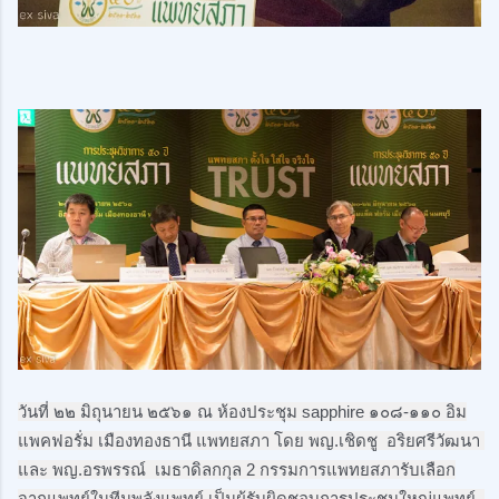
วันที่ ๒๒ มิถุนายน ๒๕๖๑ ณ ห้องประชุม sapphire ๑๐๘-๑๑๐ อิม
แพคฟอรั่ม เมืองทองธานี แพทยสภา โดย พญ.เชิดชู  อริยศรีวัฒนา 
และ พญ.อรพรรณ์  เมธาดิลกกุล 2 กรรมการแพทยสภารับเลือก
จากแพทย์ในทีมพลังแพทย์ เป็นผู้รับผิดชอบการประชุมใหญ่แพทย์  