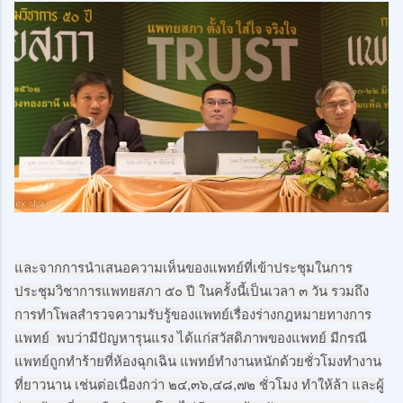
และจากการนำเสนอความเห็นของแพทย์ที่เข้าประชุมในการ
ประชุมวิชาการแพทยสภา ๕๐ ปี ในครั้งนี้เป็นเวลา ๓ วัน รวมถึง
การทำโพลสำรวจความรับรู้ของแพทย์เรื่องร่างกฎหมายทางการ
แพทย์  พบว่ามีปัญหารุนแรง ได้แก่สวัสดิภาพของแพทย์ มีกรณี
แพทย์ถูกทำร้ายที่ห้องฉุกเฉิน แพทย์ทำงานหนักด้วยชั่วโมงทำงาน
ที่ยาวนาน เช่นต่อเนื่องกว่า ๒๔,๓๖,๔๘,๗๒ ชั่วโมง ทำให้ล้า และผู้