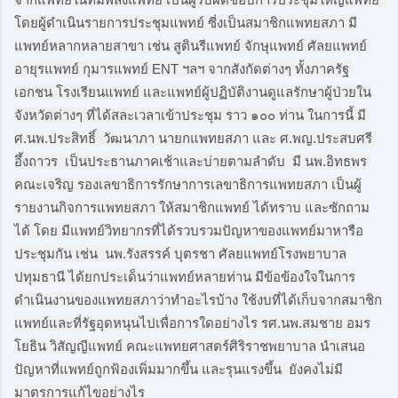
โดยผู้ดำเนินรายการประชุมแพทย์ ซี่งเป็นสมาชิกแพทยสภา มี
แพทย์หลากหลายสาขา เช่น สูตินรีแพทย์ จักษุแพทย์ ศัลยแพทย์ 
อายุรแพทย์ กุมารแพทย์ ENT ฯลฯ จากสังกัดต่างๆ ทั้งภาครัฐ 
เอกชน โรงเรียนแพทย์ และแพทย์ผู้ปฏิบัติงานดูแลรักษาผู้ป่วยใน
จังหวัดต่างๆ ที่ได้สละเวลาเข้าประชุม ราว ๑๐๐ ท่าน ในการนี้ มี 
ศ.นพ.ประสิทธิ์  วัฒนาภา นายกแพทยสภา และ ศ.พญ.ประสบศรี 
อึ้งถาวร  เป็นประธานภาคเช้าและบ่ายตามลำดับ  มี นพ.อิทธพร 
คณะเจริญ รองเลขาธิการรักษาการเลขาธิการแพทยสภา เป็นผู้
รายงานกิจการแพทยสภา ให้สมาชิกแพทย์ ได้ทราบ และซักถาม
ได้ โดย มีแพทย์วิทยากรที่ได้รวบรวมปัญหาของแพทย์มาหารือ
ประชุมกัน เช่น  นพ.รังสรรค์ บุตรชา ศัลยแพทย์โรงพยาบาล
ปทุมธานี ได้ยกประเด็นว่าแพทย์หลายท่าน มีข้อข้องใจในการ
ดำเนินงานของแพทยสภาว่าทำอะไรบ้าง ใช้งบที่ได้เก็บจากสมาชิก
แพทย์และที่รัฐอุดหนุนไปเพื่อการใดอย่างไร รศ.นพ.สมชาย อมร
โยธิน วิสัญญีแพทย์ คณะแพทยศาสตร์ศิริราชพยาบาล นำเสนอ
ปัญหาที่แพทย์ถูกฟ้องเพิ่มมากขึ้น และรุนแรงขึ้น  ยังคงไม่มี
มาตรการแก้ไขอย่างไร