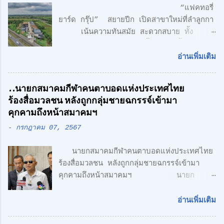
“แฟคทอรี่
ยาร์ด กรุ๊ป” สยายปีก เปิดสาขาใหม่ที่ลำลูกกา
เน้นความทันสมัย สะดวกสบาย ทั้ง
โรงงาน พร้อมออฟฟิศ 3 ชั้น + 1 ชั้นลอย
สไตล์ Modern Loft แฟคทอรี่ ยาร์ด กรุ๊ป
อ่านเพิ่มเติม
จำกัด คลื่นลูกใหม่ด้านอสังหาริมทรพัย์ นำโดย
ศักดิ์ศิษฎิ์ เจนกุลประสูตร เอกชัย เรืองรัตน์
..นายกสมาคมกีฬาคนตาบอดแห่งประเทศไทย
ศักดิ์สิทธิ์ คูณรัตนศิริ และชุติพนธ์ กิตติเกษม
ร้องสื่อมวลชน หลังถูกกลุ่มชายฉกรรจ์เข้ามา
ศักดิ์ เปิดตัวสาชาเพิ่มที่ลำลูกกา เน้นความทัน
คุกคามถึงหน้าสมาคมฯ
สมัย สะดวกสบาย ทั้ง โรงงาน พร้อมออฟฟิศ 3
-
กรกฎาคม 07, 2567
ชั้น + 1 ชั้นลอย สไตล์ Modern Loft โดย
ตั้งอยู่บนถนนเลียบวงแหวนตะวันออก เพียง 5
นายกสมาคมกีฬาคนตาบอดแห่งประเทศไทย
นาที จากรถไฟฟ้า สายสีเขียว ด้าน CONCEPT
ร้องสื่อมวลชน หลังถูกกลุ่มชายฉกรรจ์เข้ามา
ของโครงการ "Simplicity is the
คุกคามถึงหน้าสมาคมฯ นายก
Ultimate Sophistication" -
สมาคมกีฬาคนตาบอดแห่งประเทศไทย ร้อง
Leonardo Da Vinci " เพราะเราเชื่อว่า
สื่อมวลชน หลังถูกกลุ่มชายฉกรรจ์เข้ามาคุกคาม
ความเรียบง่าย คือ สูงสุดแห่งสุนทรียภาพ เรา
อ่านเพิ่มเติม
ถึงหน้าสมาคมฯ พร้อมเตรียมแจ้งความ หวั่นถูก
เลือกที่จะออกแบบในแนว Modern Loft
กลั่นแกล้ง จากกรณีที่มีกลุ่มนักกีฬาคน