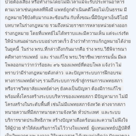
ป่วยต้องเสี่ยง หรือทำงานโดยไม่มีเวลาแม้จะรับประทานอาหาร
ตามเวลาเช่นบุคคลที่พึงมี แพทย์ถูกดำเนินคดีโดยไม่เป็นธรรม มี
กฎหมายใช้บังคับมากและซ้อนกัน กับทั้งขณะนี้มีปัญหาเอ็นจีโอมี
บทบาทในร่างกฎหมาย รวมถึงหน่วยราชการหลายหน่วยต่างออก
ร่างกฎหมาย โดยที่แพทย์ไม่ได้ทราบและมีความเห็น แต่จะเร่งรัด
ให้นำเสนอผ่านระบบอย่างรวดเร็ว อ้างว่าทำการแก้กฎหมายได้ง่าย
ในยุคนี้  ในร่าง พรบ.ที่กล่าวถึงกกันมากคือ ร่าง พรบ.วิธีพิจารณา
คดีทางการแพทย์  และ ร่างแก้ไข พรบ.วิชาชีพเวชกรรมนั้น มีผล
โพลออกมาว่ากว่าร้อยละ ๙๖ ของแพทย์ที่ตอบโพล แจ้งว่า ไม่
ทราบว่ามีร่างกฎหมายดังกล่าว  และปัญหาระบบการฝึกอบรม 
ทางการแพทย์ต่างๆ รวมถึงระบบการเข้าสู่กรรมการแพทยสภา 
หรือราชวิทยาลัยแพทย์ต่างๆ ยังคงเป็นปัญหา ต้องมีการแก้ไข  
พร้อมทั้งโครงสร้างระบบบริหารของแพทยสภา มีปัญหามาก ไม่มี
โครงสร้างในระดับพื้นที่ เช่นไม่มีแพทยสภาจังหวัด ต่างจากสภา
ทนายความที่มีสภาทนายความจังหวัด ทั่วประเทศ  และระบบ
บริการขาดประสิทธิภาพ สร้างปัญหาเดือดร้อนและความไม่พึงใจ
ให้ผู้ป่วย ทำให้ส่งเสริมการไม่ไว้วางใจแพทย์  ผู้แทนแพทย์ปฏิบัติที่
เป็นวิทยากร นพ.องอาจ วิจินธนาสาร ได้เสนอน่าคิดว่า ปัญหาของ