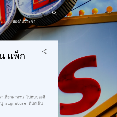
๊นท์.. ..ของกินประจำ
ัน แพ็ก
พาเที่ยวพาทาน ไปกับของดี
นู signature ที่นักเดิน