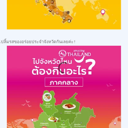
 ไปลิ้มรสของอร่อยประจำจังหวัดกันเลยค่ะ!