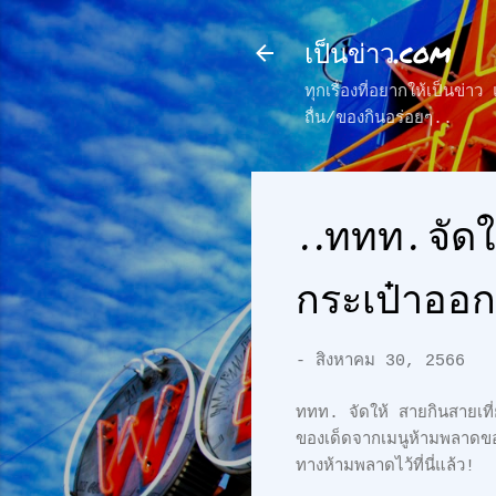
เป็นข่าว.com
ทุกเรื่องที่อยากให้เป็นข่
ถื่น/ของกินอร่อยๆ..
..ททท. จัดใ
กระเป๋าออกเ
-
สิงหาคม 30, 2566
ททท. จัดให้ สายกินสายเที่
ของเด็ดจากเมนูห้ามพลาดขอ
ทางห้ามพลาดไว้ที่นี่แล้ว!