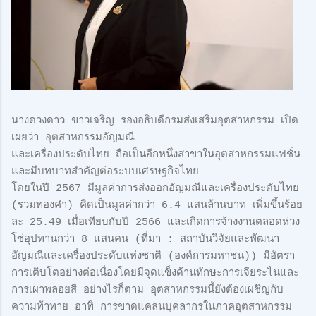
นางดวงดาว ขาวเจริญ รองอธิบดีกรมส่งเสริมอุตสาหกรรม เปิด
เผยว่า อุตสาหกรรมอัญมณี
และเครื่องประดับไทย ถือเป็นอีกหนึ่งสาขาในอุตสาหกรรมแฟชั่น
และมีบทบาทสำคัญต่อระบบเศรษฐกิจไทย
โดยในปี 2567 มีมูลค่าการส่งออกอัญมณีและเครื่องประดับไทย
(รวมทองคำ) คิดเป็นมูลค่ากว่า 6.4 แสนล้านบาท เพิ่มขึ้นร้อย
ละ 25.49 เมื่อเทียบกับปี 2566 และเกิดการจ้างงานตลอดห่วง
โซ่อุปทานกว่า 8 แสนคน (ที่มา : สถาบันวิจัยและพัฒนา
อัญมณีและเครื่องประดับแห่งชาติ (องค์การมหาชน)) มีอัตรา
การเติบโตอย่างต่อเนื่องโดยมีจุดแข็งด้านทักษะการเจียระไนและ
การเผาพลอยสี อย่างไรก็ตาม อุตสาหกรรมนี้ยังต้องเผชิญกับ
ความท้าทาย อาทิ การขาดแคลนบุคลากรในภาคอุตสาหกรรม