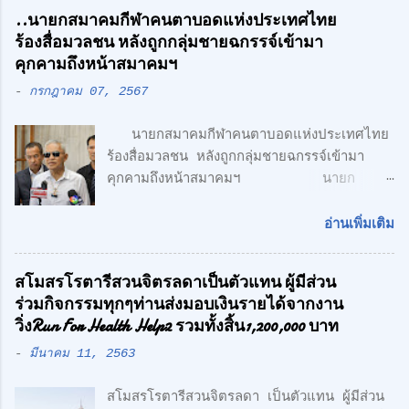
ศักดิ์ศิษฎิ์ เจนกุลประสูตร เอกชัย เรืองรัตน์
..นายกสมาคมกีฬาคนตาบอดแห่งประเทศไทย
ศักดิ์สิทธิ์ คูณรัตนศิริ และชุติพนธ์ กิตติเกษม
ร้องสื่อมวลชน หลังถูกกลุ่มชายฉกรรจ์เข้ามา
ศักดิ์ เปิดตัวสาชาเพิ่มที่ลำลูกกา เน้นความทัน
คุกคามถึงหน้าสมาคมฯ
สมัย สะดวกสบาย ทั้ง โรงงาน พร้อมออฟฟิศ 3
-
กรกฎาคม 07, 2567
ชั้น + 1 ชั้นลอย สไตล์ Modern Loft โดย
ตั้งอยู่บนถนนเลียบวงแหวนตะวันออก เพียง 5
นายกสมาคมกีฬาคนตาบอดแห่งประเทศไทย
นาที จากรถไฟฟ้า สายสีเขียว ด้าน CONCEPT
ร้องสื่อมวลชน หลังถูกกลุ่มชายฉกรรจ์เข้ามา
ของโครงการ "Simplicity is the
คุกคามถึงหน้าสมาคมฯ นายก
Ultimate Sophistication" -
สมาคมกีฬาคนตาบอดแห่งประเทศไทย ร้อง
Leonardo Da Vinci " เพราะเราเชื่อว่า
สื่อมวลชน หลังถูกกลุ่มชายฉกรรจ์เข้ามาคุกคาม
ความเรียบง่าย คือ สูงสุดแห่งสุนทรียภาพ เรา
อ่านเพิ่มเติม
ถึงหน้าสมาคมฯ พร้อมเตรียมแจ้งความ หวั่นถูก
เลือกที่จะออกแบบในแนว Modern Loft
กลั่นแกล้ง จากกรณีที่มีกลุ่มนักกีฬาคน
Design วัสดุทุกชิ้น ถูกเลือกอย่างตั้งใจ เพื่อ
สโมสรโรตารีสวนจิตรลดาเป็นตัวแทน ผู้มีส่วน
ตาบอด เดินทางไปยื่นหนังสือถึงนายเศรษฐา ทวี
ความลงตัว และมีระดับ " สำหรับโครงการนี้
ร่วมกิจกรรมทุกๆท่านส่งมอบเงินรายได้จากงาน
สิน นายกรัฐมนตรี เรียกร้องขอความเป็นธรรม
ตั้งอยู่บน ถนนเลียบทางด่วนวงแหวนรอบนอก
วิ่งRun For Health Help2 รวมทั้งสิ้น1,200,000 บาท
และให้ตรวจสอบการฮุบโควตาสลากกินแบ่ง
(ลำลูกกา) สุดยอดทำเลแห่งอนา...
-
มีนาคม 11, 2563
รัฐบาล จำนวน 2,647 เล่ม ของนักกีฬาคน
ตาบอด ซึ่งเกิดความเข้าใจผิด ในเรื่องการเป็น
สโมสรโรตารีสวนจิตรลดา เป็นตัวแทน ผู้มีส่วน
สมาชิกรับสลากฯกับ สมาชิกสามัญของสมาคม