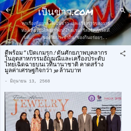
เป็นข่าว.com
ข้ามไปที่เนื้อหาหลัก
ทุกเรื่องที่อยากให้เป็นข่าว และเรื่องราวของการ
ท่องเที่ยวทั่วไทย/ที่พัก/โรงแรม/รีสอร์ท/กางเต๊
นท์.. ..ของกินประจำถื่น/ของกินอร่อยๆ..
ดีพร้อม” เปิดเกมรุก! ดันศักยภาพบุคลากร
ในอุตสาหกรรมอัญมณีและเครื่องประดับ
ไทยเฉิดฉายบนเวทีนานาชาติ คาดสร้าง
มูลค่าเศรษฐกิจกว่า 30 ล้านบาท
-
มิถุนายน 13, 2568