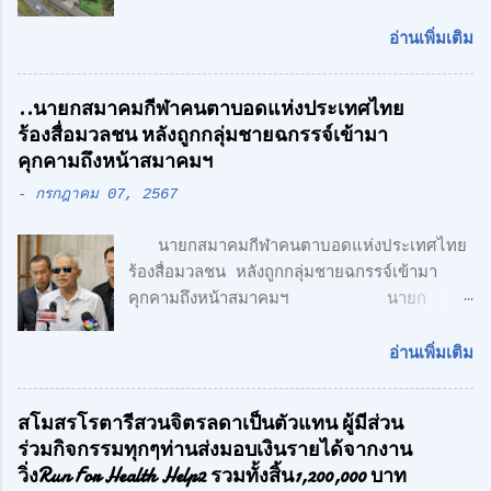
โรงงาน พร้อมออฟฟิศ 3 ชั้น + 1 ชั้นลอย
สไตล์ Modern Loft แฟคทอรี่ ยาร์ด กรุ๊ป
อ่านเพิ่มเติม
จำกัด คลื่นลูกใหม่ด้านอสังหาริมทรพัย์ นำโดย
ศักดิ์ศิษฎิ์ เจนกุลประสูตร เอกชัย เรืองรัตน์
..นายกสมาคมกีฬาคนตาบอดแห่งประเทศไทย
ศักดิ์สิทธิ์ คูณรัตนศิริ และชุติพนธ์ กิตติเกษม
ร้องสื่อมวลชน หลังถูกกลุ่มชายฉกรรจ์เข้ามา
ศักดิ์ เปิดตัวสาชาเพิ่มที่ลำลูกกา เน้นความทัน
คุกคามถึงหน้าสมาคมฯ
สมัย สะดวกสบาย ทั้ง โรงงาน พร้อมออฟฟิศ 3
-
กรกฎาคม 07, 2567
ชั้น + 1 ชั้นลอย สไตล์ Modern Loft โดย
ตั้งอยู่บนถนนเลียบวงแหวนตะวันออก เพียง 5
นายกสมาคมกีฬาคนตาบอดแห่งประเทศไทย
นาที จากรถไฟฟ้า สายสีเขียว ด้าน CONCEPT
ร้องสื่อมวลชน หลังถูกกลุ่มชายฉกรรจ์เข้ามา
ของโครงการ "Simplicity is the
คุกคามถึงหน้าสมาคมฯ นายก
Ultimate Sophistication" -
สมาคมกีฬาคนตาบอดแห่งประเทศไทย ร้อง
Leonardo Da Vinci " เพราะเราเชื่อว่า
สื่อมวลชน หลังถูกกลุ่มชายฉกรรจ์เข้ามาคุกคาม
ความเรียบง่าย คือ สูงสุดแห่งสุนทรียภาพ เรา
อ่านเพิ่มเติม
ถึงหน้าสมาคมฯ พร้อมเตรียมแจ้งความ หวั่นถูก
เลือกที่จะออกแบบในแนว Modern Loft
กลั่นแกล้ง จากกรณีที่มีกลุ่มนักกีฬาคน
Design วัสดุทุกชิ้น ถูกเลือกอย่างตั้งใจ เพื่อ
สโมสรโรตารีสวนจิตรลดาเป็นตัวแทน ผู้มีส่วน
ตาบอด เดินทางไปยื่นหนังสือถึงนายเศรษฐา ทวี
ความลงตัว และมีระดับ " สำหรับโครงการนี้
ร่วมกิจกรรมทุกๆท่านส่งมอบเงินรายได้จากงาน
สิน นายกรัฐมนตรี เรียกร้องขอความเป็นธรรม
ตั้งอยู่บน ถนนเลียบทางด่วนวงแหวนรอบนอก
วิ่งRun For Health Help2 รวมทั้งสิ้น1,200,000 บาท
และให้ตรวจสอบการฮุบโควตาสลากกินแบ่ง
(ลำลูกกา) สุดยอดทำเลแห่งอนา...