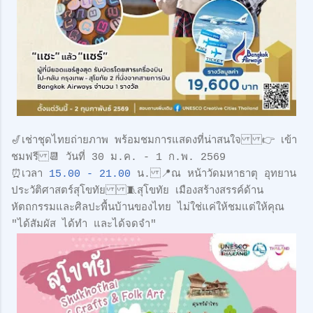
🎷เช่าชุดไทยถ่ายภาพ พร้อมชมการแสดงที่น่าสนใจ 👉 เข้า
ชมฟรี 📆 วันที่ 30 ม.ค. - 1 ก.พ. 2569
⏰เวลา
15.00 - 21.00
น. 📍ณ หน้าวัดมหาธาตุ อุทยาน
ประวัติศาสตร์สุโขทัย 🧵สุโขทัย เมืองสร้างสรรค์ด้าน
หัตถกรรมและศิลปะพื้นบ้านของไทย ไม่ใช่แค่ให้ชมแต่ให้คุณ
"ได้สัมผัส ได้ทำ และได้จดจำ"