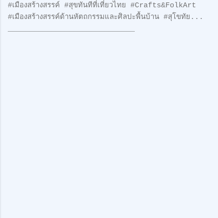
#เมืองสร้างสรรค์ #สุขทันทีที่เที่ยวไทย #Crafts&FolkArt
#เมืองสร้างสรรค์ด้านหัตถกรรมและศิลปะพื้นบ้าน #สุโขทัย...
_____________________________
ค
ว
า
ม
คิ
ด
เ
ห็
น