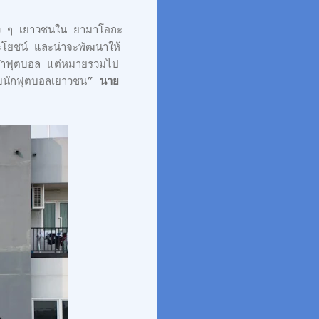
งน้อง ๆ เยาวชนใน ยามาโอกะ
ระโยชน์ และน่าจะพัฒนาให้
งกีฬาฟุตบอล แต่หมายรวมไป
รับนักฟุตบอลเยาวชน”
นาย