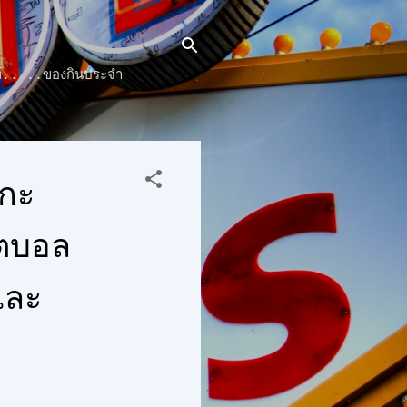
๊นท์.. ..ของกินประจำ
กะ
ุตบอล
และ