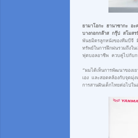
ยามาโอกะ ฮานาซากะ อะคา
บางกอกกล๊าส กรุ๊ป สโมสรบ
พันธมิตรลูกหนังของทีมบีจ
ทรัพย์ในการฝึกฝนรวมถึงในเร
ฟุตบอลอาชีพ ควบคู่ไปกับก
“ผมได้เห็นการพัฒนาของเยา
เอง และสอดคล้องกับจุดมุ่
การสานฝันเด็กไทยต่อไปใน