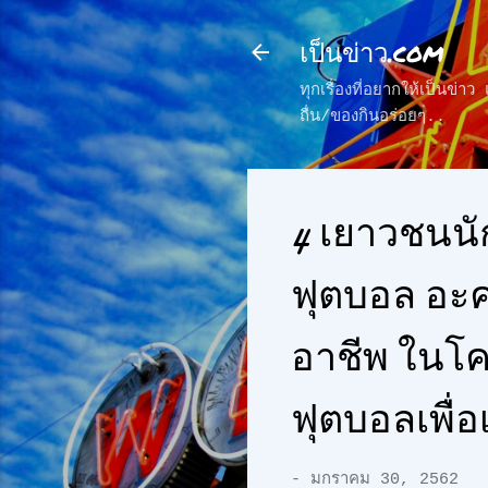
เป็นข่าว.com
ทุกเรื่องที่อยากให้เป็นข่
ถื่น/ของกินอร่อยๆ..
4 เยาวชนน
ฟุตบอล อะคา
อาชีพ ในโ
ฟุตบอลเพื่
-
มกราคม 30, 2562