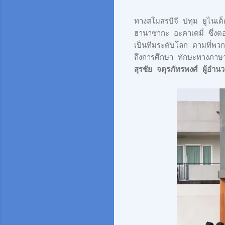
ทางสโมสรบีจี ปทุม ยูไนเต็
ฮานาซากะ อะคาเดมี่ ซึ่งตอ
เป็นทีมระดับโลก ตามที่พวก
ถึงการศึกษา ทักษะทางภาษา 
สุรชัย จตุรภัทรพงศ์ ผู้อำ