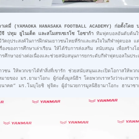
เดมี่ (YAMAOKA HANASAKA FOOTBALL ACADEMY) ก่อตั้งโดย บริ
ีจี ปทุม ยูไนเต็ด และสโมสรเซเรโซ โอซาก้า
ทีมฟุตบอลอันดับต้นใน
ี มีวัตถุประสงค์ในการฝึกฝนเยาวชนไทยที่รักและสนใจในกีฬาฟุตบอล
ื่องของการศึกษาเล่าเรียน ให้ได้รับการส่งเสริม สนับสนุน เพื่อสร้างโ
ารศึกษาอย่างต่อเนื่องและช่วยสนับสนุนการยกระดับกีฬาฟุตบอลในประ
วชน ให้พวกเขาได้ทำสิ่งที่เขารัก ช่วยสนับสนุนและเปิดโอกาสให้พว
งหมายของ มร.ยามาโอกะ ผู้ก่อตั้งมูลนิธิฯ โดยพวกเราหวังว่าจะสามา
อนาคต” มร.โนบุโยชิ ฟูจิตะ ผู้อำนวยการมูลนิธิยามาโอกะ ฮานาซา