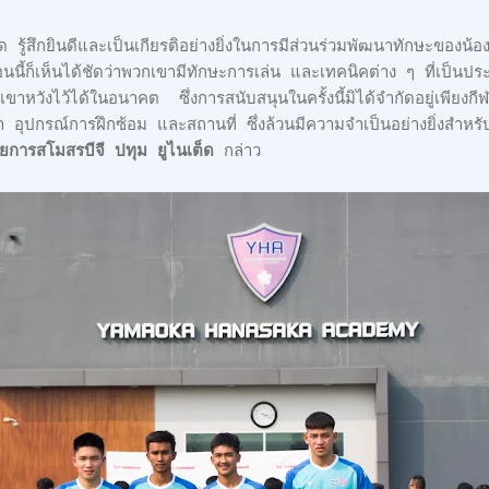
ด รู้สึกยินดีและเป็นเกียรติอย่างยิ่งในการมีส่วนร่วมพัฒนาทักษะขอ
นนี้ก็เห็นได้ชัดว่าพวกเขามีทักษะการเล่น และเทคนิคต่าง ๆ ที่เป็นป
เขาหวังไว้ได้ในอนาคต ซึ่งการสนับสนุนในครั้งนี้มิได้จำกัดอยู่เพีย
อุปกรณ์การฝึกซ้อม และสถานที่ ซึ่งล้วนมีความจำเป็นอย่างยิ่งสำห
นวยการสโมสรบีจี ปทุม ยูไนเต็ด
กล่าว