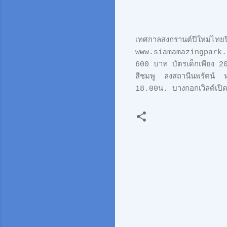
เทศกาลสงกรานต์ปีใหม่ไทยปีน
www.siamamazingpark.com
600 บาท บัตรเด็กเพียง 20
สีชมพู ลงสถานีนพรัตน์ ห
18.00น. บางกอกเวิลด์
ค
ว
า
ม
คิ
ด