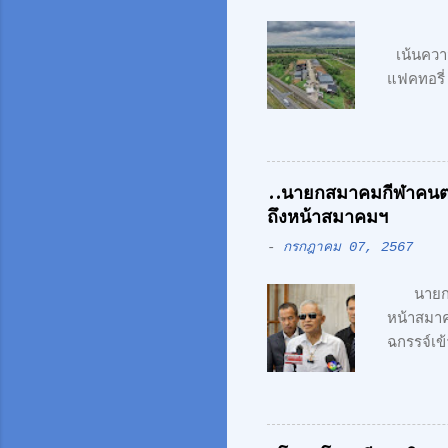
“แฟค
เน้นควา
แฟคทอรี่
เรืองรัตน
สมัย สะ
ถนนเลีย
"Simpli
..นายกสมาคมกีฬาคนตา
ว่า ความ
ถึงหน้าสมาคมฯ
ทุกชิ้น 
-
กรกฎาคม 07, 2567
วงแหวนร
นายกสมา
หน้าสม
ฉกรรจ์เข
คนตาบอด 
ตรวจสอบ
ผิด ในเร
การเสนอ