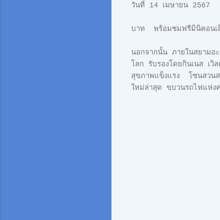
วันที่ 14 เมษายน 256
บาท พร้อมชมฟ
นอกจากนั้น ภายในสยามอะเมซิ
โลก รับรองโดยกินเนส เวิล
สุขภาพแข็งแรง โซนสวนสนุก
ใหม่ล่าสุด ขบวนรถไฟแ