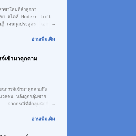
หม่ที่ลำลูกกา
้นลอย สไตล์ Modern Loft
ิษฎิ์ เจนกุลประสูตร เอกชัย
พิ่มที่ลำลูกกา เน้นความทัน
odern Loft โดยตั้งอยู่บน
อ่านเพิ่มเติม
 CONCEPT ของโครงการ
inci " เพราะเราเชื่อ
จ์เข้ามาคุกคาม
Modern Loft Design วัสดุ
ั้งอยู่บน ถนนเลียบทางด่วน
กรรจ์เข้ามาคุกคามถึง
ชน หลังถูกกลุ่มชาย
 จากกรณีที่มีกลุ่มนักกีฬา
องขอความเป็นธรรม และให้
ตาบอด ซึ่งเกิดความเข้าใจ
อ่านเพิ่มเติม
แห่งประเทศไทย ตามที่มี
นตาบอดแห่งประเทศไทย