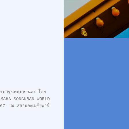
ธรรมกรุงเทพมหานคร โดย
าน MAHA SONGKRAN WORLD
567 ณ สยามอะเมซิ่งพาร์