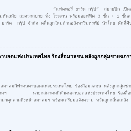
ทอรี่ ยาร์ด กรุ๊ป” สยายปีก เปิดสาขาใ
มทันสมัย สะดวกสบาย ทั้ง โรงงาน พร้อมออฟฟิศ 3 ชั้น + 1 ชั
 ยาร์ด กรุ๊ป จำกัด คลื่นลูกใหม่ด้านอสังหาริมทรพัย์ นำโดย ศักดิ์ศ
์ ศักดิ์สิทธิ์ คูณรัตนศิริ และชุติพนธ์ กิตติเกษมศักดิ์ เปิดตัวสาชาเ
ดวกสบาย ทั้ง โรงงาน พร้อมออฟฟิศ 3 ชั้น + 1 ชั้นลอย สไตล์ M
บวงแหวนตะวันออก เพียง 5 นาที จากรถไฟฟ้า สายสีเขียว ด้าน
city is the Ultimate Sophistication" - Leonardo Da V
บอดแห่งประเทศไทย ร้องสื่อมวลชน หลังถูกกลุ่มชายฉกรร
เรียบง่าย คือ สูงสุดแห่งสุนทรียภาพ เราเลือกที่จะออกแบบในแนว 
ถูกเลือกอย่างตั้งใจ เพื่อความลงตัว และมีระดับ " สำหรับโครงการนี้ ต
อบนอก (ลำลูกกา) สุดยอดทำเลแห่งอนา...
คมกีฬาคนตาบอดแห่งประเทศไทย ร้องสื่อมวลชน หลังถูกกลุ่มชายฉ
าคมฯ นายกสมาคมกีฬาคนตาบอดแห่งประเทศไทย ร้องสื่อมวล
้ามาคุกคามถึงหน้าสมาคมฯ พร้อมเตรียมแจ้งความ หวั่นถูกกลั่นแกล้ง
เดินทางไปยื่นหนังสือถึงนายเศรษฐา ทวีสิน นายกรัฐมนตรี เรียกร้
การฮุบโควตาสลากกินแบ่งรัฐบาล จำนวน 2,647 เล่ม ของนักกีฬาคน
ื่องการเป็นสมาชิกรับสลากฯกับ สมาชิกสามัญของสมาคมกีฬาคนตาบอด
ข่าวไปก่อนหน้านี้ ล่าสุด นายอำนวย กลิ่นอยู่ นายกสมาคมกีฬาค