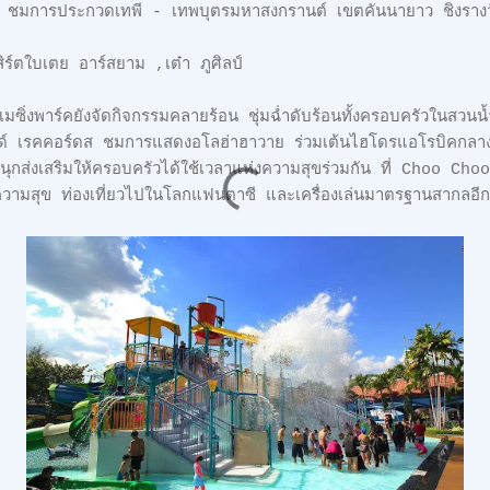
7 ชมการประกวดเทพี - เทพบุตรมหาสงกรานต์ เขตคันนายา
รีมินิคอนเสิร์ตใบเตย อาร์สยาม 
่งพาร์คยังจัดกิจกรรมคลายร้อน ชุ่มฉ่ำดับร้อนทั้งครอบครัวในสวนน้ำท
ด์ เรคคอร์ดส ชมการแสดงอโลฮ่าฮาวาย ร่วมเต้นไฮโดรแอโรบิคกลางท
ส่งเสริมให้ครอบครัวได้ใช้เวลาแห่งความสุขร่วมกัน ที่ Choo Choo
ห่งความสุข ท่องเที่ยวไปในโลกแฟนตาซี และเครื่องเล่น