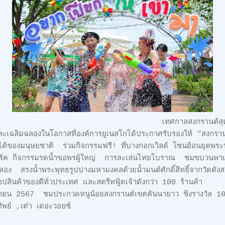
รานต์สุดฮ็อตประจำปี ร่ว
ฉลิมฉลองในโอกาสที่องค์การยูเนสโกได้ประกาศรับรองให้ “สงกรา
ได้ของมนุษยชาติ ร่วมกิจกรรมฟรี! ที่บางกอกเวิลด์ โซนย้อนยุคพระนค
งพาร์ค กิจกรรมรดน้ำขอพรผู้ใหญ่ การละเล่นไทยโบราณ ชมขบวนพ
ลอง สรงน้ำพระพุทธรูปปางมหามงคลด้วยน้ำมนต์ศักดิ์สิทธิ์จากวัดด
อปสินค้าของดีทั่วประเทศ และสตรีทฟู้ดเจ้าดังกว่า 100 ร้านค้า
เมษายน 2567 ชมประกวดหนูน้อยสงกรานต์เขตคันนายาว ชิงรางวั
เสิร์ตปราง ปรางทิพย์ ,เต๋า