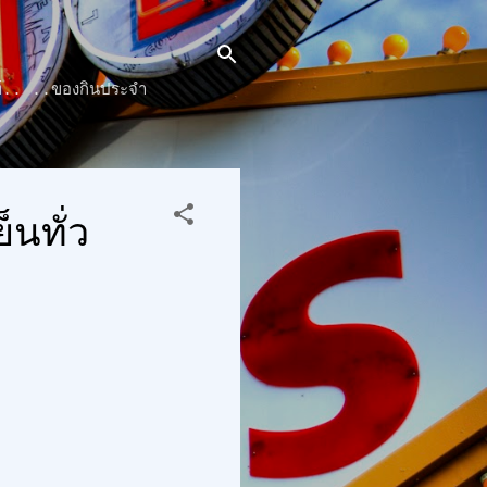
๊นท์.. ..ของกินประจำ
็นทั่ว