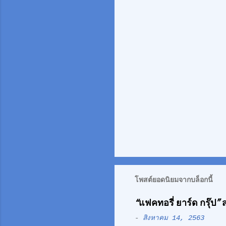
เ
ห็
น
โพสต์ยอดนิยมจากบล็อกนี้
“แฟคทอรี่ ยาร์ด กรุ๊ป”
-
สิงหาคม 14, 2563