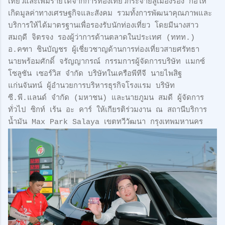
เที่ยวและเพิ่มรายได้จากการท่องเที่ยวกระจายสู่เมืองรอง ก่อให้
เกิดมูลค่าทางเศรษฐกิจและสังคม รวมทั้งการพัฒนาคุณภาพและ
บริการให้ได้มาตรฐานเพื่อรองรับนักท่องเที่ยว โดยมีนางสาว
สมฤดี จิตรจง รองผู้ว่าการด้านตลาดในประเทศ (ททท.)
อ.คฑา ชินบัญชร ผู้เชี่ยวชาญด้านการท่องเที่ยวสายศรัทธา
นายพร้อมศักดิ์ จรัญญากรณ์ กรรมการผู้จัดการบริษัท แมกซ์
โซลูชัน เซอร์วิส จำกัด บริษัทในเครือพีทีจี นายไพสิฐ
แก่นจันทน์ ผู้อำนวยการบริหารธุรกิจโรงแรม บริษัท
ซี.พี.แลนด์ จำกัด (มหาชน) และนายภูมน สมดี ผู้จัดการ
ทั่วไป ซิกท์ เร้น อะ คาร์ ให้เกียรติร่วมงาน ณ สถานีบริการ
น้ำมัน Max Park Salaya เขตทวีวัฒนา กรุงเทพมหานคร