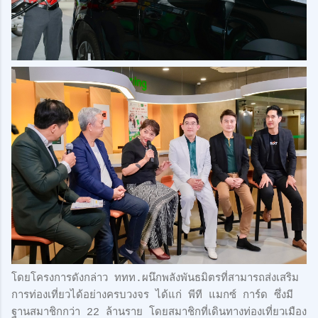
โดยโครงการดังกล่าว ททท.ผนึกพลังพันธมิตรที่สามารถส่งเสริม
การท่องเที่ยวได้อย่างครบวงจร ได้แก่ พีที แมกซ์ การ์ด ซึ่งมี
ฐานสมาชิกกว่า 22 ล้านราย โดยสมาชิกที่เดินทางท่องเที่ยวเมือง