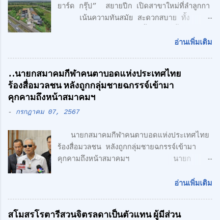
ยาร์ด กรุ๊ป” สยายปีก เปิดสาขาใหม่ที่ลำลูกกา
เน้นความทันสมัย สะดวกสบาย ทั้ง
โรงงาน พร้อมออฟฟิศ 3 ชั้น + 1 ชั้นลอย
สไตล์ Modern Loft แฟคทอรี่ ยาร์ด กรุ๊ป
อ่านเพิ่มเติม
จำกัด คลื่นลูกใหม่ด้านอสังหาริมทรพัย์ นำโดย
ศักดิ์ศิษฎิ์ เจนกุลประสูตร เอกชัย เรืองรัตน์
..นายกสมาคมกีฬาคนตาบอดแห่งประเทศไทย
ศักดิ์สิทธิ์ คูณรัตนศิริ และชุติพนธ์ กิตติเกษม
ร้องสื่อมวลชน หลังถูกกลุ่มชายฉกรรจ์เข้ามา
ศักดิ์ เปิดตัวสาชาเพิ่มที่ลำลูกกา เน้นความทัน
คุกคามถึงหน้าสมาคมฯ
สมัย สะดวกสบาย ทั้ง โรงงาน พร้อมออฟฟิศ 3
-
กรกฎาคม 07, 2567
ชั้น + 1 ชั้นลอย สไตล์ Modern Loft โดย
ตั้งอยู่บนถนนเลียบวงแหวนตะวันออก เพียง 5
นายกสมาคมกีฬาคนตาบอดแห่งประเทศไทย
นาที จากรถไฟฟ้า สายสีเขียว ด้าน CONCEPT
ร้องสื่อมวลชน หลังถูกกลุ่มชายฉกรรจ์เข้ามา
ของโครงการ "Simplicity is the
คุกคามถึงหน้าสมาคมฯ นายก
Ultimate Sophistication" -
สมาคมกีฬาคนตาบอดแห่งประเทศไทย ร้อง
Leonardo Da Vinci " เพราะเราเชื่อว่า
สื่อมวลชน หลังถูกกลุ่มชายฉกรรจ์เข้ามาคุกคาม
ความเรียบง่าย คือ สูงสุดแห่งสุนทรียภาพ เรา
อ่านเพิ่มเติม
ถึงหน้าสมาคมฯ พร้อมเตรียมแจ้งความ หวั่นถูก
เลือกที่จะออกแบบในแนว Modern Loft
กลั่นแกล้ง จากกรณีที่มีกลุ่มนักกีฬาคน
Design วัสดุทุกชิ้น ถูกเลือกอย่างตั้งใจ เพื่อ
สโมสรโรตารีสวนจิตรลดาเป็นตัวแทน ผู้มีส่วน
ตาบอด เดินทางไปยื่นหนังสือถึงนายเศรษฐา ทวี
ความลงตัว และมีระดับ " สำหรับโครงการนี้