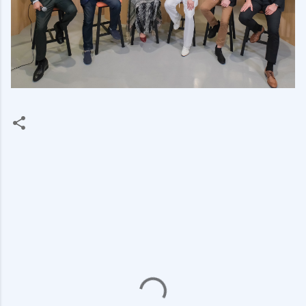
ค
ว
า
ม
คิ
ด
เ
ห็