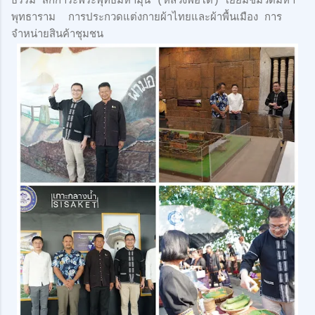
ธรรม สักการะพระพุทธมหามุนี (หลวงพ่อโต) เยี่ยมชมวัดมหา
พุทธาราม การประกวดแต่งกายผ้าไทยและผ้าพื้นเมือง การ
จำหน่ายสินค้าชุมชน