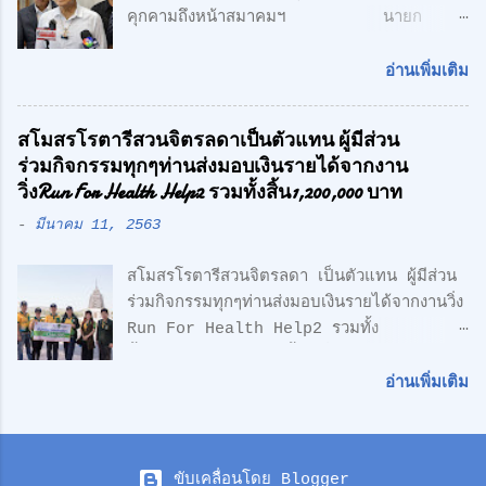
คุกคามถึงหน้าสมาคมฯ นายก
Ultimate Sophistication" -
สมาคมกีฬาคนตาบอดแห่งประเทศไทย ร้อง
Leonardo Da Vinci " เพราะเราเชื่อว่า
สื่อมวลชน หลังถูกกลุ่มชายฉกรรจ์เข้ามาคุกคาม
ความเรียบง่าย คือ สูงสุดแห่งสุนทรียภาพ เรา
อ่านเพิ่มเติม
ถึงหน้าสมาคมฯ พร้อมเตรียมแจ้งความ หวั่นถูก
เลือกที่จะออกแบบในแนว Modern Loft
กลั่นแกล้ง จากกรณีที่มีกลุ่มนักกีฬาคน
Design วัสดุทุกชิ้น ถูกเลือกอย่างตั้งใจ เพื่อ
สโมสรโรตารีสวนจิตรลดาเป็นตัวแทน ผู้มีส่วน
ตาบอด เดินทางไปยื่นหนังสือถึงนายเศรษฐา ทวี
ความลงตัว และมีระดับ " สำหรับโครงการนี้
ร่วมกิจกรรมทุกๆท่านส่งมอบเงินรายได้จากงาน
สิน นายกรัฐมนตรี เรียกร้องขอความเป็นธรรม
ตั้งอยู่บน ถนนเลียบทางด่วนวงแหวนรอบนอก
วิ่งRun For Health Help2 รวมทั้งสิ้น1,200,000 บาท
และให้ตรวจสอบการฮุบโควตาสลากกินแบ่ง
(ลำลูกกา) สุดยอดทำเลแห่งอนา...
-
มีนาคม 11, 2563
รัฐบาล จำนวน 2,647 เล่ม ของนักกีฬาคน
ตาบอด ซึ่งเกิดความเข้าใจผิด ในเรื่องการเป็น
สโมสรโรตารีสวนจิตรลดา เป็นตัวแทน ผู้มีส่วน
สมาชิกรับสลากฯกับ สมาชิกสามัญของสมาคม
ร่วมกิจกรรมทุกๆท่านส่งมอบเงินรายได้จากงานวิ่ง
กีฬาคนตาบอดแห่งประเทศไทย ตามที่มีการเสนอ
Run For Health Help2 รวมทั้ง
ข่าวไปก่อนหน้านี้ ล่าสุด นายอำนวย กลิ่นอยู่
สิ้น1,200,000 บาท ซื้อเครื่องมือแพทย์ให้
นายกสมาคมกีฬาคนตาบอดแห่งประเทศไทย
รพ.สมเด็จพระบรมราชเทวีฯหน่วยงานทหารเรือ
พร้อมด้วย นายกองตรีดร.สุธน จิตร์มั่น
อ่านเพิ่มเติม
ซึ่งอนุเคราะห์พื้นที่และซื้อเครื่องช่วยชีวิตAED ให้
เลขาธิการสมาคมฯ / พลเอก วิทยา ขันธอุบล
ทีมจักรยานกู้ชีพ ดร.ศักดิ์ศิษฏ์ เจนกุลประสูตร
ประธานที่ปรึกษาสมาคมฯ และพลโท ถาวร ไทย
นายกสโมสรโรตารี่สวนจิตรลดา พร้อมคณะเมื่อ
แขก คณะอนุกรรมการสมาคมฯ ได้พาสื่อมวลชน
ขับเคลื่อนโดย Blogger
วันที่ 9 มีนาคมที่ผ่านมาได้เป็นตัวเเทนเดินทาง