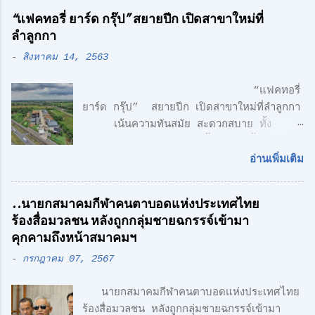
“แฟคทอรี่ ยาร์ด กรุ๊ป” สยายปีก เปิดสาขาใหม่ที่
ลำลูกกา
-
สิงหาคม 14, 2563
“แฟคทอรี่
ยาร์ด กรุ๊ป” สยายปีก เปิดสาขาใหม่ที่ลำลูกกา
เน้นความทันสมัย สะดวกสบาย ทั้ง
โรงงาน พร้อมออฟฟิศ 3 ชั้น + 1 ชั้นลอย
สไตล์ Modern Loft แฟคทอรี่ ยาร์ด กรุ๊ป
อ่านเพิ่มเติม
จำกัด คลื่นลูกใหม่ด้านอสังหาริมทรพัย์ นำโดย
ศักดิ์ศิษฎิ์ เจนกุลประสูตร เอกชัย เรืองรัตน์
..นายกสมาคมกีฬาคนตาบอดแห่งประเทศไทย
ศักดิ์สิทธิ์ คูณรัตนศิริ และชุติพนธ์ กิตติเกษม
ร้องสื่อมวลชน หลังถูกกลุ่มชายฉกรรจ์เข้ามา
ศักดิ์ เปิดตัวสาชาเพิ่มที่ลำลูกกา เน้นความทัน
คุกคามถึงหน้าสมาคมฯ
สมัย สะดวกสบาย ทั้ง โรงงาน พร้อมออฟฟิศ 3
-
กรกฎาคม 07, 2567
ชั้น + 1 ชั้นลอย สไตล์ Modern Loft โดย
ตั้งอยู่บนถนนเลียบวงแหวนตะวันออก เพียง 5
นายกสมาคมกีฬาคนตาบอดแห่งประเทศไทย
นาที จากรถไฟฟ้า สายสีเขียว ด้าน CONCEPT
ร้องสื่อมวลชน หลังถูกกลุ่มชายฉกรรจ์เข้ามา
ของโครงการ "Simplicity is the