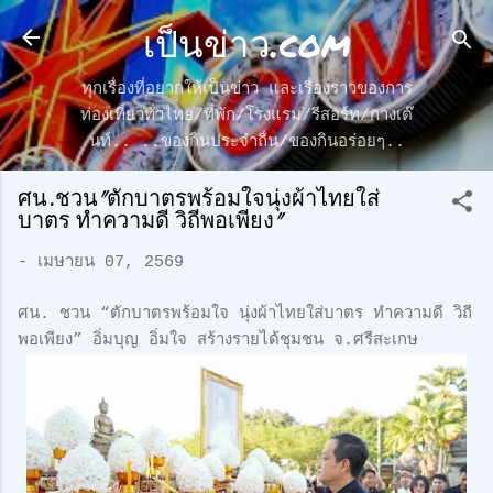
เป็นข่าว.com
ข้ามไปที่เนื้อหาหลัก
ทุกเรื่องที่อยากให้เป็นข่าว และเรื่องราวของการ
ท่องเที่ยวทั่วไทย/ที่พัก/โรงแรม/รีสอร์ท/กางเต๊
นท์.. ..ของกินประจำถื่น/ของกินอร่อยๆ..
ศน.ชวน"ตักบาตรพร้อมใจนุ่งผ้าไทยใส่
บาตร ทำความดี วิถีพอเพียง"
-
เมษายน 07, 2569
ศน. ชวน “ตักบาตรพร้อมใจ นุ่งผ้าไทยใส่บาตร ทำความดี วิถี
พอเพียง” อิ่มบุญ อิ่มใจ สร้างรายได้ชุมชน จ.ศรีสะเกษ