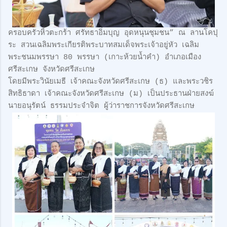
ครอบครัวหิ้วตะกร้า ศรัทธาอิ่มบุญ อุดหนุนชุมชน” ณ ลานโคปุ
ระ สวนเฉลิมพระเกียรติพระบาทสมเด็จพระเจ้าอยู่หัว เฉลิม
พระชนมพรรษา 80 พรรษา (เกาะห้วยน้ำคำ) อำเภอเมือง
ศรีสะเกษ จังหวัดศรีสะเกษ
โดยมีพระวินัยเมธี เจ้าคณะจังหวัดศรีสะเกษ (ธ) และพระวชิร
สิทธิธาดา เจ้าคณะจังหวัดศรีสะเกษ (ม) เป็นประธานฝ่ายสงฆ์
นายอนุรัตน์ ธรรมประจำจิต ผู้ว่าราชการจังหวัดศรีสะเกษ