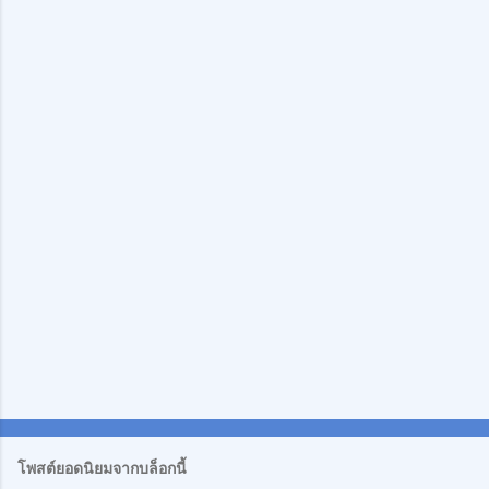
ม
คิ
ด
เ
ห็
น
โพสต์ยอดนิยมจากบล็อกนี้