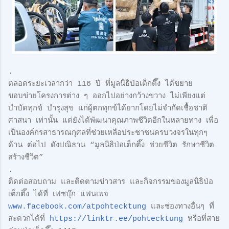
.
ตลอดระยะเวลากว่า 116 ปี ที่มูลนิธิป่อเต็กตึ๊ง ได้ขยาย
ขอบข่ายโครงการต่าง ๆ ออกไปอย่างกว้างขวาง ไม่เพียงแต่
บำบัดทุกข์ บำรุงสุข แก่ผู้ตกทุกข์ได้ยากโดยไม่จำกัดเชื้อชาติ
ศาสนา เท่านั้น แต่ยังได้พัฒนาคุณภาพชีวิตอีกในหลายทาง เพื่อ
เป็นองค์กรสาธารณกุศลที่ช่วยเหลือประชาชนครบวงจรในทุกๆ
ด้าน ต่อไป ดังปณิธาน “มูลนิธิป่อเต็กตึ๊ง ช่วยชีวิต รักษาชีวิต
สร้างชีวิต”
.
ติดต่อสอบถาม และติดตามข่าวสาร และกิจกรรมของมูลนิธิป่อ
เต็กตึ๊ง ได้ที่ เฟซบุ๊ก แฟนเพจ
www.facebook.com/atpohtecktung
และช่องทางอื่นๆ ที่
สะดวกได้ที่
https://linktr.ee/pohtecktung
หรือที่สาย