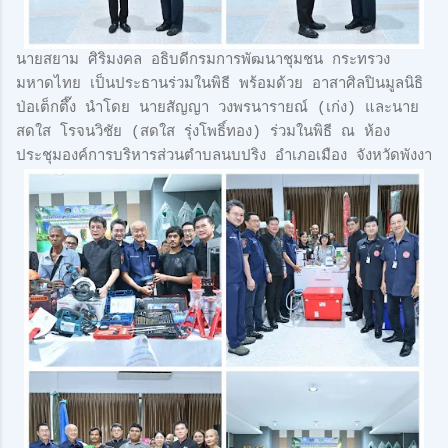
นายสยาม ศิริมงคล อธิบดีกรมการพัฒนาชุมชน กระทรวง
มหาดไทย เป็นประธานร่วมในพิธี พร้อมด้วย อาสาศิลปินมูลนิธิ
ป่อเต็กตึ๊ง นำโดย นายสัญญา วงพรนารายณ์ (เก่ง) และนาย
สดใส โรจนวิชัย (สดใส รุ่งโพธิ์ทอง) ร่วมในพิธี ณ ห้อง
ประชุมองค์การบริหารส่วนตำบลนบปริง อำเภอเมือง จังหวัดพังงา