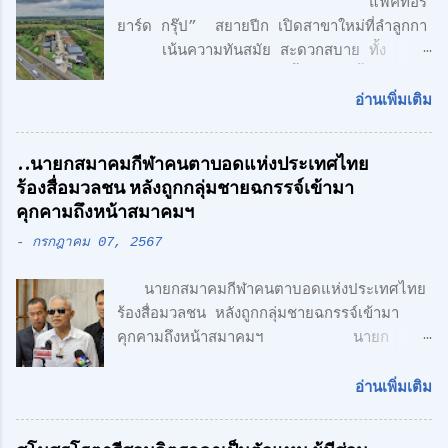
“แฟคทอรี่
ยาร์ด กรุ๊ป” สยายปีก เปิดสาขาใหม่ที่ลำลูกกา
เน้นความทันสมัย สะดวกสบาย ทั้ง
โรงงาน พร้อมออฟฟิศ 3 ชั้น + 1 ชั้นลอย
สไตล์ Modern Loft แฟคทอรี่ ยาร์ด กรุ๊ป
อ่านเพิ่มเติม
จำกัด คลื่นลูกใหม่ด้านอสังหาริมทรพัย์ นำโดย
ศักดิ์ศิษฎิ์ เจนกุลประสูตร เอกชัย เรืองรัตน์
..นายกสมาคมกีฬาคนตาบอดแห่งประเทศไทย
ศักดิ์สิทธิ์ คูณรัตนศิริ และชุติพนธ์ กิตติเกษม
ร้องสื่อมวลชน หลังถูกกลุ่มชายฉกรรจ์เข้ามา
ศักดิ์ เปิดตัวสาชาเพิ่มที่ลำลูกกา เน้นความทัน
คุกคามถึงหน้าสมาคมฯ
สมัย สะดวกสบาย ทั้ง โรงงาน พร้อมออฟฟิศ 3
-
กรกฎาคม 07, 2567
ชั้น + 1 ชั้นลอย สไตล์ Modern Loft โดย
ตั้งอยู่บนถนนเลียบวงแหวนตะวันออก เพียง 5
นายกสมาคมกีฬาคนตาบอดแห่งประเทศไทย
นาที จากรถไฟฟ้า สายสีเขียว ด้าน CONCEPT
ร้องสื่อมวลชน หลังถูกกลุ่มชายฉกรรจ์เข้ามา
ของโครงการ "Simplicity is the
คุกคามถึงหน้าสมาคมฯ นายก
Ultimate Sophistication" -
สมาคมกีฬาคนตาบอดแห่งประเทศไทย ร้อง
Leonardo Da Vinci " เพราะเราเชื่อว่า
สื่อมวลชน หลังถูกกลุ่มชายฉกรรจ์เข้ามาคุกคาม
ความเรียบง่าย คือ สูงสุดแห่งสุนทรียภาพ เรา
อ่านเพิ่มเติม
ถึงหน้าสมาคมฯ พร้อมเตรียมแจ้งความ หวั่นถูก
เลือกที่จะออกแบบในแนว Modern Loft
กลั่นแกล้ง จากกรณีที่มีกลุ่มนักกีฬาคน
Design วัสดุทุกชิ้น ถูกเลือกอย่างตั้งใจ เพื่อ