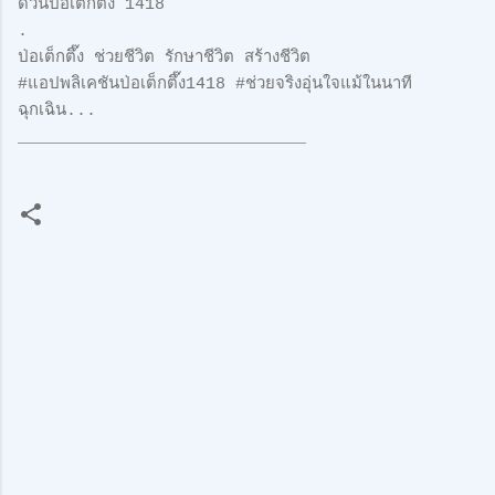
ด่วนป่อเต็กตึ๊ง 1418
.
ป่อเต็กตึ๊ง ช่วยชีวิต รักษาชีวิต สร้างชีวิต
#แอปพลิเคชันป่อเต็กตึ๊ง1418 #ช่วยจริงอุ่นใจแม้ในนาที
ฉุกเฉิน...
_____________________________
ค
ว
า
ม
คิ
ด
เ
ห็