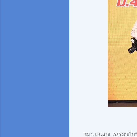
รมว.แรงงาน กล่าวต่อไปว่