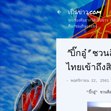
เป็นข่าว.com
ทุกเรื่องที่อยากให้เป็นข่
ถื่น/ของกินอร่อยๆ..
"บิ๊กอู๋" ช
ไทยเข้าถึงส
-
พฤศจิกายน 22, 2561
"บิ๊กอู๋" ชวนสื่อมวลช