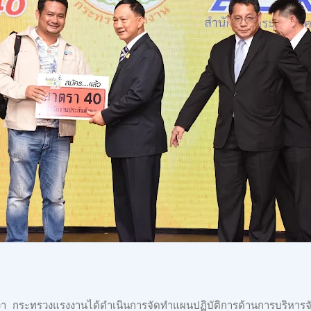
า กระทรวงแรงงานได้ดำเนินการจัดทำแผนปฏิบัติการด้านการบริหา