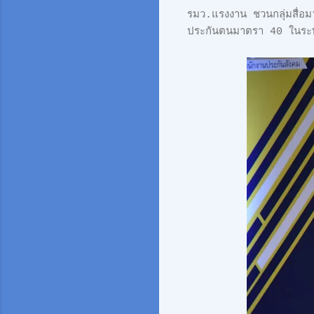
รมว.แรงงาน ชวนกลุ่มสื่อมว
ประกันตนมาตรา 40 ในระบบป