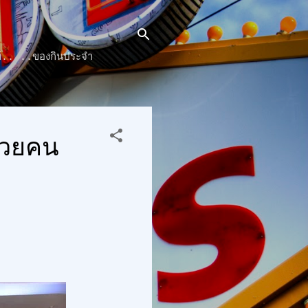
๊นท์.. ..ของกินประจำ
ช่วยคน
0