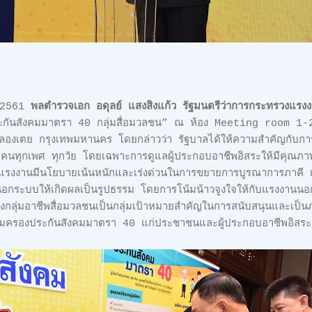
น 2561
พลตำรวจเอก อดุลย์ แสงสิงแก้ว รัฐมนตรีว่าการกระทรวงแรง
ระกันสังคมมาตรา 40 กลุ่มสื่อมวลชน” ณ ห้อง Meeting room 1-2 
คลองเตย กรุงเทพมหานคร โดยกล่าวว่า รัฐบาลได้ให้ความสำคัญกับกา
นทุกเพศ ทุกวัย โดยเฉพาะการดูแลผู้ประกอบอาชีพอิสระให้มีคุณภาพชี
งแรงงานมีนโยบายเน้นหนักและเร่งด่วนในการขยายการบูรณาการภาคี เค
กระบบให้เกิดผลเป็นรูปธรรม โดยการโน้มน้าวจูงใจให้กับแรงงานนอก
ึ่งกลุ่มอาชีพสื่อมวลชนเป็นกลุ่มเป้าหมายสำคัญในการสนับสนุนและเป็น
ามคุ้มครองประกันสังคมมาตรา 40 แก่ประชาชนและผู้ประกอบอาชีพอิสระ