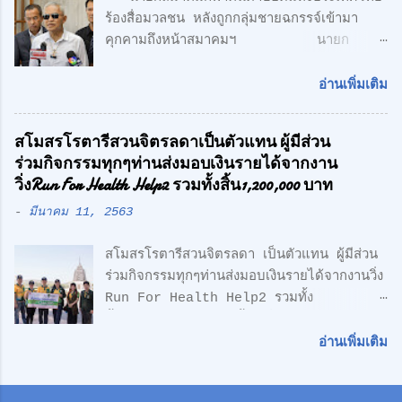
ร้องสื่อมวลชน หลังถูกกลุ่มชายฉกรรจ์เข้ามา
ของโครงการ "Simplicity is the
คุกคามถึงหน้าสมาคมฯ นายก
Ultimate Sophistication" -
สมาคมกีฬาคนตาบอดแห่งประเทศไทย ร้อง
Leonardo Da Vinci " เพราะเราเชื่อว่า
สื่อมวลชน หลังถูกกลุ่มชายฉกรรจ์เข้ามาคุกคาม
ความเรียบง่าย คือ สูงสุดแห่งสุนทรียภาพ เรา
อ่านเพิ่มเติม
ถึงหน้าสมาคมฯ พร้อมเตรียมแจ้งความ หวั่นถูก
เลือกที่จะออกแบบในแนว Modern Loft
กลั่นแกล้ง จากกรณีที่มีกลุ่มนักกีฬาคน
Design วัสดุทุกชิ้น ถูกเลือกอย่างตั้งใจ เพื่อ
สโมสรโรตารีสวนจิตรลดาเป็นตัวแทน ผู้มีส่วน
ตาบอด เดินทางไปยื่นหนังสือถึงนายเศรษฐา ทวี
ความลงตัว และมีระดับ " สำหรับโครงการนี้
ร่วมกิจกรรมทุกๆท่านส่งมอบเงินรายได้จากงาน
สิน นายกรัฐมนตรี เรียกร้องขอความเป็นธรรม
ตั้งอยู่บน ถนนเลียบทางด่วนวงแหวนรอบนอก
วิ่งRun For Health Help2 รวมทั้งสิ้น1,200,000 บาท
และให้ตรวจสอบการฮุบโควตาสลากกินแบ่ง
(ลำลูกกา) สุดยอดทำเลแห่งอนา...
-
มีนาคม 11, 2563
รัฐบาล จำนวน 2,647 เล่ม ของนักกีฬาคน
ตาบอด ซึ่งเกิดความเข้าใจผิด ในเรื่องการเป็น
สโมสรโรตารีสวนจิตรลดา เป็นตัวแทน ผู้มีส่วน
สมาชิกรับสลากฯกับ สมาชิกสามัญของสมาคม
ร่วมกิจกรรมทุกๆท่านส่งมอบเงินรายได้จากงานวิ่ง
กีฬาคนตาบอดแห่งประเทศไทย ตามที่มีการเสนอ
Run For Health Help2 รวมทั้ง
ข่าวไปก่อนหน้านี้ ล่าสุด นายอำนวย กลิ่นอยู่
สิ้น1,200,000 บาท ซื้อเครื่องมือแพทย์ให้
นายกสมาคมกีฬาคนตาบอดแห่งประเทศไทย
รพ.สมเด็จพระบรมราชเทวีฯหน่วยงานทหารเรือ
พร้อมด้วย นายกองตรีดร.สุธน จิตร์มั่น
อ่านเพิ่มเติม
ซึ่งอนุเคราะห์พื้นที่และซื้อเครื่องช่วยชีวิตAED ให้
เลขาธิการสมาคมฯ / พลเอก วิทยา ขันธอุบล
ทีมจักรยานกู้ชีพ ดร.ศักดิ์ศิษฏ์ เจนกุลประสูตร
ประธานที่ปรึกษาสมาคมฯ และพลโท ถาวร ไทย