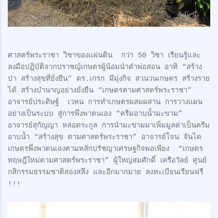
ศาสตร์พระราชา วิชาของแผ่นดิน กว่า 50 วิชา เรียนรู้และ
ลงมือปฏิบัติจากปราชญ์เกษตรผู้น้อมนำคำพ่อสอน อาทิ “สร้าง
ป่า สร้างสุขที่ยั่งยืน” ดร.เกรก มีมุ่งกิจ สวนวนเกษตร สร้างราย
ได้ สร้างบำนาญอย่างยั่งยืน “เกษตรตามศาสตร์พระราชา”
อาจารย์ประดิษฐ์ เวหน การทำเกษตรผสมผสาน การวางแผน
อย่างเป็นระบบ สู่การพึ่งพาตนเอง “ครีมอาบน้ำมะขาม”
อาจารย์สุกัญญา หล่อตระกูล การนำมะขามมาเพิ่มมูลค่าเป็นครีม
อาบน้ำ “สร้างสุข ตามศาสตร์พระราชา” อาจารย์โจน จันได
เกษตรพึ่งพาตนเองตามหลักปรัชญาเศรษฐกิจพอเพียง “เกษตร
ทฤษฎีใหม่ตามศาสตร์พระราชา” ผู้ใหญ่สมศักดิ์ เครือวัลย์ ศูนย์
กสิกรรมธรรมชาติสองสลึง และอีกมากมาย ลงทะเบียนเรียนฟรี
!!!