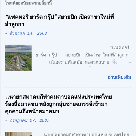
โพสต์ยอดนิยมจากบล็อกนี้
“แฟคทอรี่ ยาร์ด กรุ๊ป” สยายปีก เปิดสาขาใหม่ที่
ลำลูกกา
-
สิงหาคม 14, 2563
“แฟคทอรี่
ยาร์ด กรุ๊ป” สยายปีก เปิดสาขาใหม่ที่ลำลูกกา
เน้นความทันสมัย สะดวกสบาย ทั้ง
โรงงาน พร้อมออฟฟิศ 3 ชั้น + 1 ชั้นลอย
สไตล์ Modern Loft แฟคทอรี่ ยาร์ด กรุ๊ป
อ่านเพิ่มเติม
จำกัด คลื่นลูกใหม่ด้านอสังหาริมทรพัย์ นำโดย
ศักดิ์ศิษฎิ์ เจนกุลประสูตร เอกชัย เรืองรัตน์
..นายกสมาคมกีฬาคนตาบอดแห่งประเทศไทย
ศักดิ์สิทธิ์ คูณรัตนศิริ และชุติพนธ์ กิตติเกษม
ร้องสื่อมวลชน หลังถูกกลุ่มชายฉกรรจ์เข้ามา
ศักดิ์ เปิดตัวสาชาเพิ่มที่ลำลูกกา เน้นความทัน
คุกคามถึงหน้าสมาคมฯ
สมัย สะดวกสบาย ทั้ง โรงงาน พร้อมออฟฟิศ 3
-
กรกฎาคม 07, 2567
ชั้น + 1 ชั้นลอย สไตล์ Modern Loft โดย
ตั้งอยู่บนถนนเลียบวงแหวนตะวันออก เพียง 5
นายกสมาคมกีฬาคนตาบอดแห่งประเทศไทย
นาที จากรถไฟฟ้า สายสีเขียว ด้าน CONCEPT