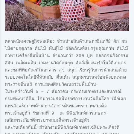
ตลาดนัดเศรษฐกิจพอเพียง จำหน่ายสินค้าเกษตรอินทรีย์ ผัก ผล
ไม้ตามฤดูกาล ต้นไม้ พันธุ์ไม้ ผลิตภัณฑ์แปรรูปคุณภาพ ต้นไม้
อาหารเครื่องดื่มพื้นบ้าน จำนวนกว่า 300 บูท ตลอดจนกิจกรรม
สีสัน เพลิดเพลิน เกมงานวัดย้อนยุค สัตว์เลี้ยงน่ารักในวิถีเกษตร
และชมพิพิธภัณฑ์ในอาคาร สุข สนุก เรียนรู้กับการนำเสนอด้วย
ระบบเทคโนโลยีที่ทันสมัย ตื่นเต้น สนุกครบรสพร้อมฟังบทเพลง
พระราชนิพนธ์ การแสดงศิลปวัฒนธรรมพื้นบ้าน
ในระหว่างวันที่ 5 – 7 ธันวาคม กระทรงเกษตรและสหกรณ์
กรมพัฒนาที่ดิน ได้มาร่วมจัดนิทรรศการงานวันดินโลก เพื่อเผย
แพร่อัจฉริยภาพด้านการจัดการดินของพระบาทสมเด็จ
พระเจ้าอยู่หัว รัชกาลที่ 9 ณ พิพิธภัณฑ์การเกษตร
เฉลิมพระเกียรติพระบาทสมเด็จพระเจ้าอยู่หัว
และวันเดียวกันนี้ สำนักงานพิพิธภัณฑ์เกษตรเฉลิมพระเกียรติ