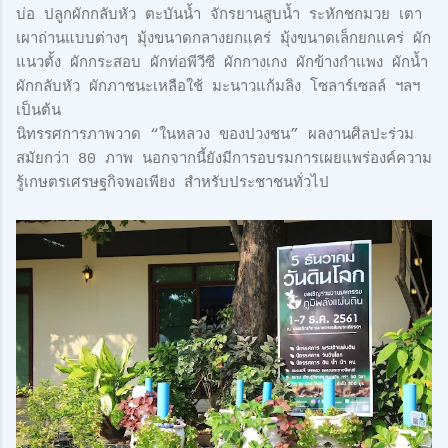
บ่อ ปลูกผักกลับหัว ตะบันน้ำ จักรยานสูบน้ำ ระหักชกมวย เตา
เผาถ่านแบบต่างๆ มุ้งขนาดกลางยกแคร่ มุ้งขนาดเล็กยกแคร่ ผัก
แนวตั้ง ผักกระสอบ ผักท่อพีวีซี ผักกางเกง ผักข้างกำแพง ผักน้ำ
ผักกลับหัว ผักภาชนะเหลือใช้ มะนาวแก้มลิง โซลาร์เซลล์ ฯลฯ
เป็นต้น
นิทรรศการภาพวาด “ในหลวง ของปวงชน” ผลงานศิลปะร่วม
สมัยกว่า 80 ภาพ นอกจากนี้ยังมีการอบรมการเผยแพร่องค์ความ
รู้เกษตรเศรษฐกิจพอเพียง สำหรับประชาชนทั่วไป