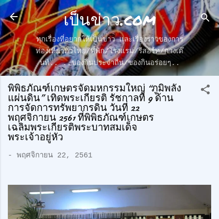
เป็นข่าว.com
ข้ามไปที่เนื้อหาหลัก
ทุกเรื่องที่อยากให้เป็นข่าว และเรื่องราวของการ
ท่องเที่ยวทั่วไทย/ที่พัก/โรงแรม/รีสอร์ท/กางเต๊
นท์.. ..ของกินประจำถื่น/ของกินอร่อยๆ..
พิพิธภัณฑ์เกษตรจัดมหกรรมใหญ่ “ภูมิพลัง
แผ่นดิน” เทิดพระเกียรติ รัชกาลที่ 9 ด้าน
การจัดการทรัพยากรดิน วันที่ 22
พฤศจิกายน 2561 ที่พิพิธภัณฑ์เกษตร
เฉลิมพระเกียรติพระบาทสมเด็จ
พระเจ้าอยู่หัว
-
พฤศจิกายน 22, 2561