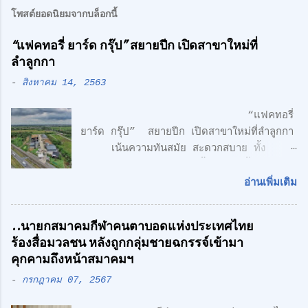
โพสต์ยอดนิยมจากบล็อกนี้
“แฟคทอรี่ ยาร์ด กรุ๊ป” สยายปีก เปิดสาขาใหม่ที่
ลำลูกกา
-
สิงหาคม 14, 2563
“แฟคทอรี่
ยาร์ด กรุ๊ป” สยายปีก เปิดสาขาใหม่ที่ลำลูกกา
เน้นความทันสมัย สะดวกสบาย ทั้ง
โรงงาน พร้อมออฟฟิศ 3 ชั้น + 1 ชั้นลอย
สไตล์ Modern Loft แฟคทอรี่ ยาร์ด กรุ๊ป
อ่านเพิ่มเติม
จำกัด คลื่นลูกใหม่ด้านอสังหาริมทรพัย์ นำโดย
ศักดิ์ศิษฎิ์ เจนกุลประสูตร เอกชัย เรืองรัตน์
..นายกสมาคมกีฬาคนตาบอดแห่งประเทศไทย
ศักดิ์สิทธิ์ คูณรัตนศิริ และชุติพนธ์ กิตติเกษม
ร้องสื่อมวลชน หลังถูกกลุ่มชายฉกรรจ์เข้ามา
ศักดิ์ เปิดตัวสาชาเพิ่มที่ลำลูกกา เน้นความทัน
คุกคามถึงหน้าสมาคมฯ
สมัย สะดวกสบาย ทั้ง โรงงาน พร้อมออฟฟิศ 3
-
กรกฎาคม 07, 2567
ชั้น + 1 ชั้นลอย สไตล์ Modern Loft โดย
ตั้งอยู่บนถนนเลียบวงแหวนตะวันออก เพียง 5