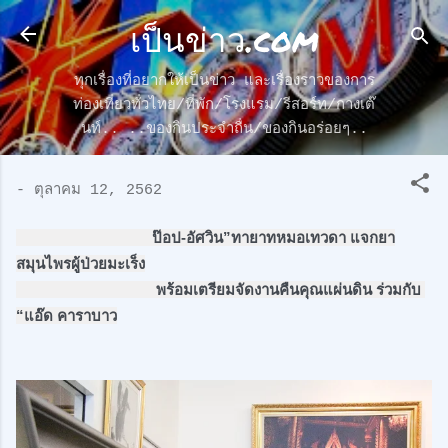
เป็นข่าว.com
ข้ามไปที่เนื้อหาหลัก
ทุกเรื่องที่อยากให้เป็นข่าว และเรื่องราวของการ
ท่องเที่ยวทั่วไทย/ที่พัก/โรงแรม/รีสอร์ท/กางเต๊
นท์.. ..ของกินประจำถื่น/ของกินอร่อยๆ..
-
ตุลาคม 12, 2562
 ป๊อป-อัศวิน”ทายาทหมอเทวดา แจกยา
สมุนไพรผู้ป่วยมะเร็ง

                                   พร้อมเตรียมจัดงานคืนคุณแผ่นดิน ร่วมกับ 
“แอ๊ด คาราบาว