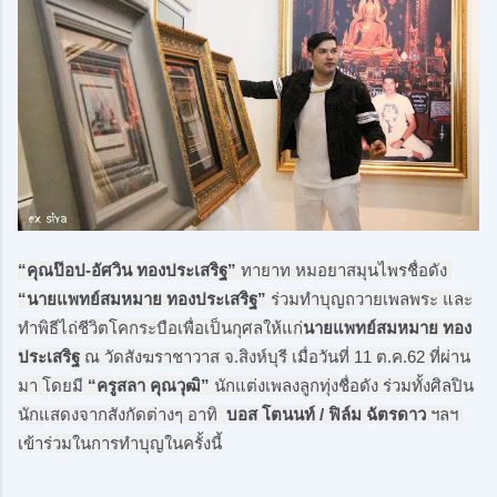
“คุณป๊อป-อัศวิน ทองประเสริฐ”
 ทายาท หมอยาสมุนไพรชื่อดัง 
“นายแพทย์สมหมาย ทองประเสริฐ”
 ร่วมทำบุญถวายเพลพระ และ
ทำพิธีไถ่ชีวิตโคกระบือเพื่อเป็นกุศลให้แก่
นายแพทย์สมหมาย ทอง
ประเสริฐ
 ณ วัดสังฆราชาวาส จ.สิงห์บุรี เมื่อวันที่ 11 ต.ค.62 ที่ผ่าน
มา โดยมี 
“ครูสลา คุณวุฒิ”
 นักแต่งเพลงลูกทุ่งชื่อดัง ร่วมทั้งศิลปิน
นักแสดงจากสังกัดต่างๆ อาทิ 
 บอส โตนนท์ / ฟิล์ม ฉัตรดาว 
ฯลฯ 
เข้าร่วมในการทำบุญในครั้งนี้