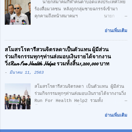
นายกสมาคมกีฬาคนตาบอดแห่งประเทศไทย
นาที จากรถไฟฟ้า สายสีเขียว ด้าน CONCEPT
ร้องสื่อมวลชน หลังถูกกลุ่มชายฉกรรจ์เข้ามา
ของโครงการ "Simplicity is the
คุกคามถึงหน้าสมาคมฯ นายก
Ultimate Sophistication" -
สมาคมกีฬาคนตาบอดแห่งประเทศไทย ร้อง
Leonardo Da Vinci " เพราะเราเชื่อว่า
สื่อมวลชน หลังถูกกลุ่มชายฉกรรจ์เข้ามาคุกคาม
ความเรียบง่าย คือ สูงสุดแห่งสุนทรียภาพ เรา
อ่านเพิ่มเติม
ถึงหน้าสมาคมฯ พร้อมเตรียมแจ้งความ หวั่นถูก
เลือกที่จะออกแบบในแนว Modern Loft
กลั่นแกล้ง จากกรณีที่มีกลุ่มนักกีฬาคน
Design วัสดุทุกชิ้น ถูกเลือกอย่างตั้งใจ เพื่อ
สโมสรโรตารีสวนจิตรลดาเป็นตัวแทน ผู้มีส่วน
ตาบอด เดินทางไปยื่นหนังสือถึงนายเศรษฐา ทวี
ความลงตัว และมีระดับ " สำหรับโครงการนี้
ร่วมกิจกรรมทุกๆท่านส่งมอบเงินรายได้จากงาน
สิน นายกรัฐมนตรี เรียกร้องขอความเป็นธรรม
ตั้งอยู่บน ถนนเลียบทางด่วนวงแหวนรอบนอก
วิ่งRun For Health Help2 รวมทั้งสิ้น1,200,000 บาท
และให้ตรวจสอบการฮุบโควตาสลากกินแบ่ง
(ลำลูกกา) สุดยอดทำเลแห่งอนา...
-
มีนาคม 11, 2563
รัฐบาล จำนวน 2,647 เล่ม ของนักกีฬาคน
ตาบอด ซึ่งเกิดความเข้าใจผิด ในเรื่องการเป็น
สโมสรโรตารีสวนจิตรลดา เป็นตัวแทน ผู้มีส่วน
สมาชิกรับสลากฯกับ สมาชิกสามัญของสมาคม
ร่วมกิจกรรมทุกๆท่านส่งมอบเงินรายได้จากงานวิ่ง
กีฬาคนตาบอดแห่งประเทศไทย ตามที่มีการเสนอ
Run For Health Help2 รวมทั้ง
ข่าวไปก่อนหน้านี้ ล่าสุด นายอำนวย กลิ่นอยู่
สิ้น1,200,000 บาท ซื้อเครื่องมือแพทย์ให้
นายกสมาคมกีฬาคนตาบอดแห่งประเทศไทย
รพ.สมเด็จพระบรมราชเทวีฯหน่วยงานทหารเรือ
พร้อมด้วย นายกองตรีดร.สุธน จิตร์มั่น
อ่านเพิ่มเติม
ซึ่งอนุเคราะห์พื้นที่และซื้อเครื่องช่วยชีวิตAED ให้
เลขาธิการสมาคมฯ / พลเอก วิทยา ขันธอุบล
ทีมจักรยานกู้ชีพ ดร.ศักดิ์ศิษฏ์ เจนกุลประสูตร
ประธานที่ปรึกษาสมาคมฯ และพลโท ถาวร ไทย