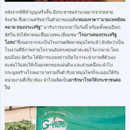
หลังจากพิธีทำบุญเสร็จสิ้น มีประชาชนจำนวนมากจากหลาย
จังหวัด ซึ่งความศรัทธาในตัวยาของอดีต
หมอเทวดา“นายแพทย์สม
หมาย ทองประเสริฐ”
 มารับการแจกยาในวันนี้ พร้อมทั้งคุณป๊อป-
อัศวิน ยังได้พาคณะสื่อมวลชน เยี่ยมชม “
โรงงานทองประเสริฐ
โอสถ”
ซึ่งนอกจากจะเป็นโรงงานผลิตยาสมุนไพรแล้ว ยังจัดว่าเป็น
โรงงานที่มีภาพถ่ายโบราณอันทรงคุณค่าสะสมไว้มากมาย โดย
คุณป๊อป-อัศวิน ได้มีการแถลงข่าวเปิดใจว่าจะนำภาพที่ตัวเอง
สะสมไว้มอบให้เป็นมรดกของแผ่นดิน และส่วนหนึ่งจะนำไป
ประมูลสร้างโรงพยาบาลรวมถึงตำรับยาสมุนไพรก็จะมอบให้กับ
หน่วยงานที่เกี่ยวข้อง นำไปผลิตเป็น
ยารักษาโรคให้ประชาชนต่อ
ไป