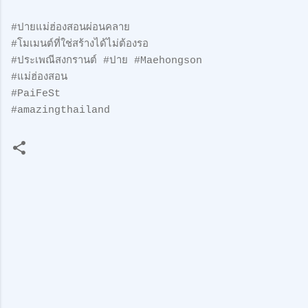
#ปายแม่ฮ่องสอนผ่อนคลาย
#โมเมนต์ที่ใช่สร้างได้ไม่ต้องรอ
#ประเพณีสงกรานต์ #ปาย #Maehongson
#แม่ฮ่องสอน
#PaiFeSt
#amazingthailand
ค
ว
า
ม
คิ
ด
เ