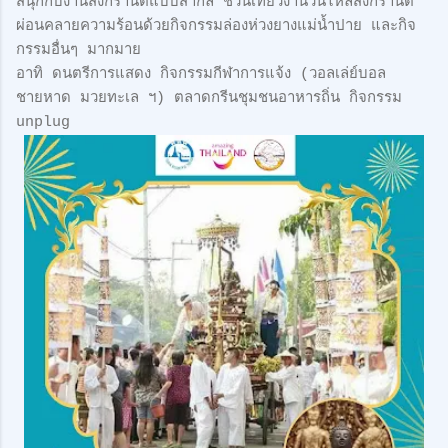
สนุกกับงานสงกรานต์แบบสากล ชวนเที่ยวงานวันไหลสงกรานต์
ผ่อนคลายความร้อนด้วยกิจกรรมล่องห่วงยางแม่น้ำปาย และกิจ
กรรมอื่นๆ มากมาย
อาทิ ดนตรีการแสดง กิจกรรมกีฬาการแจ้ง (วอลเล่ย์บอล
ชายหาด มวยทะเล ฯ) ตลาดกรีนชุมชนอาหารถิ่น กิจกรรม
unplug