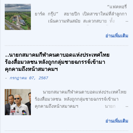
“แฟคทอรี่
ยาร์ด กรุ๊ป” สยายปีก เปิดสาขาใหม่ที่ลำลูกกา
เน้นความทันสมัย สะดวกสบาย ทั้ง
โรงงาน พร้อมออฟฟิศ 3 ชั้น + 1 ชั้นลอย
สไตล์ Modern Loft แฟคทอรี่ ยาร์ด กรุ๊ป
อ่านเพิ่มเติม
จำกัด คลื่นลูกใหม่ด้านอสังหาริมทรพัย์ นำโดย
ศักดิ์ศิษฎิ์ เจนกุลประสูตร เอกชัย เรืองรัตน์
..นายกสมาคมกีฬาคนตาบอดแห่งประเทศไทย
ศักดิ์สิทธิ์ คูณรัตนศิริ และชุติพนธ์ กิตติเกษม
ร้องสื่อมวลชน หลังถูกกลุ่มชายฉกรรจ์เข้ามา
ศักดิ์ เปิดตัวสาชาเพิ่มที่ลำลูกกา เน้นความทัน
คุกคามถึงหน้าสมาคมฯ
สมัย สะดวกสบาย ทั้ง โรงงาน พร้อมออฟฟิศ 3
-
กรกฎาคม 07, 2567
ชั้น + 1 ชั้นลอย สไตล์ Modern Loft โดย
ตั้งอยู่บนถนนเลียบวงแหวนตะวันออก เพียง 5
นายกสมาคมกีฬาคนตาบอดแห่งประเทศไทย
นาที จากรถไฟฟ้า สายสีเขียว ด้าน CONCEPT
ร้องสื่อมวลชน หลังถูกกลุ่มชายฉกรรจ์เข้ามา
ของโครงการ "Simplicity is the
คุกคามถึงหน้าสมาคมฯ นายก
Ultimate Sophistication" -
สมาคมกีฬาคนตาบอดแห่งประเทศไทย ร้อง
Leonardo Da Vinci " เพราะเราเชื่อว่า
สื่อมวลชน หลังถูกกลุ่มชายฉกรรจ์เข้ามาคุกคาม
ความเรียบง่าย คือ สูงสุดแห่งสุนทรียภาพ เรา
อ่านเพิ่มเติม
ถึงหน้าสมาคมฯ พร้อมเตรียมแจ้งความ หวั่นถูก
เลือกที่จะออกแบบในแนว Modern Loft