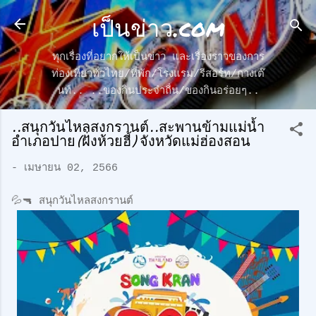
เป็นข่าว.com
ข้ามไปที่เนื้อหาหลัก
ทุกเรื่องที่อยากให้เป็นข่าว และเรื่องราวของการ
ท่องเที่ยวทั่วไทย/ที่พัก/โรงแรม/รีสอร์ท/กางเต๊
นท์.. ..ของกินประจำถื่น/ของกินอร่อยๆ..
..สนุกวันไหลสงกรานต์..สะพานข้ามแม่น้ำ
อำเภอปาย(ฝั่งห้วยฮี้) จังหวัดแม่ฮ่องสอน
-
เมษายน 02, 2566
💦🔫 สนุกวันไหลสงกรานต์