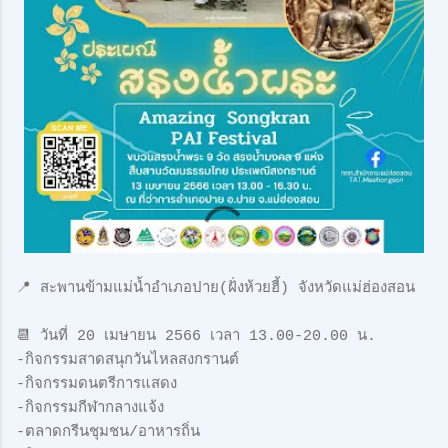
📍 สะพานข้ามแม่น้ำอำเภอปาย(ฝั่งห้วยฮี้) จังหวัดแม่ฮ่องสอน
📆 วันที่ 20 เมษายน 2566 เวลา 13.00-20.00 น.
-กิจกรรมสาดสนุกวันไหลสงกรานต์
-กิจกรรมดนตรีการแสดง
-กิจกรรมกีฬากลางแจ้ง
-ตลาดกรีนชุมชน/อาหารถิ่น