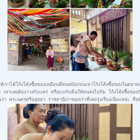
้เราได้โก้งโค้งซื้อของเหมือนที่คนสมัยก่อนเขาโก้งโค้งซื้อของในตลาดกั
ก เขาเลยต้องวางกับแคร่ หรือแบกับดินให้คนลงไปก้ม โก้งโค้งซื้อของก
า พระนครศรีอยุธยา ราชธานีเก่าของเราที่เคยรุ่งเรืองเนี่ยแหล่ะ คือที่