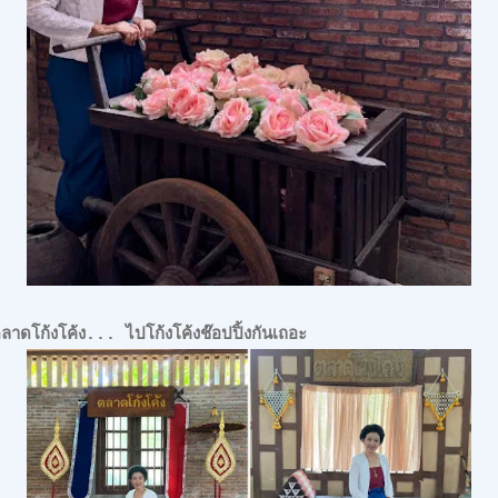
าดโก้งโค้ง... ไปโก้งโค้งช๊อปปิ้งกันเถอะ