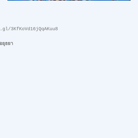
.gl/3KfKoVd16jQqAKuu8
อยุธยา