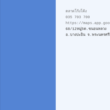
ตลาดโก้งโค้ง
035 703 700
https://maps.app.goo
68/12หมู่5ต.ขนอนหลวง
อ.บางปะอิน จ.พระนครศรี
ค
ว
า
ม
คิ
ด
เ
ห็