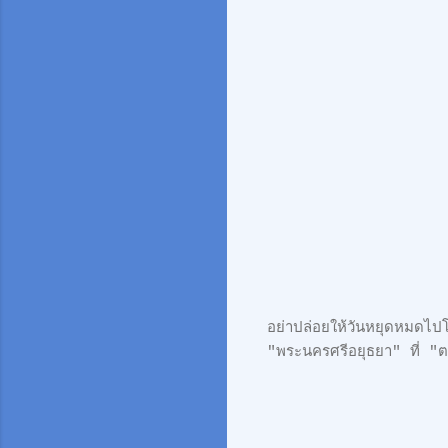
อย่าปล่อยให้วันหยุดหมดไปโด
"พระนครศรีอยุธยา" ที่ "ต