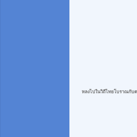
หลงไปในวิถีไทยโบราณกับตล