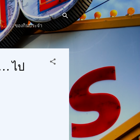
๊นท์.. ..ของกินประจำ
.. ไป