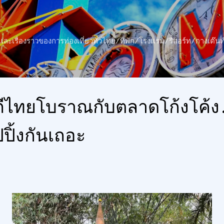
ข้ามไปที่เนื้อหาหลัก
าว และเรื่องราวของการท่องเที่ยวทั่วไทย/ที่พัก/โรงแรม/รีสอร์ท/กางเต
ีไทยโบราณกับตลาดโก้งโค้ง.
ปปิ้งกันเถอะ