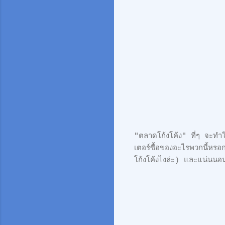
"ตลาดโก้งโค้ง" ที่ๆ จะทำให
เตอร์ซื้อของอะไรพวกนี้หรอ
โก้งโค้งไงล่ะ) และแน่นนอนว่