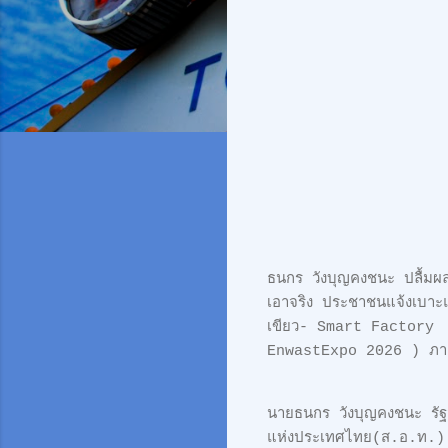
ธนกร วังบุญคงชนะ ปลื้มผลง
เอาจริง ประชาชนแจ้งเบา
เขียว- Smart Factory ช
EnwastExpo 2026 ) 
นายธนกร วังบุญคงชนะ รั
แห่งประเทศไทย(ส.อ.ท.) แ