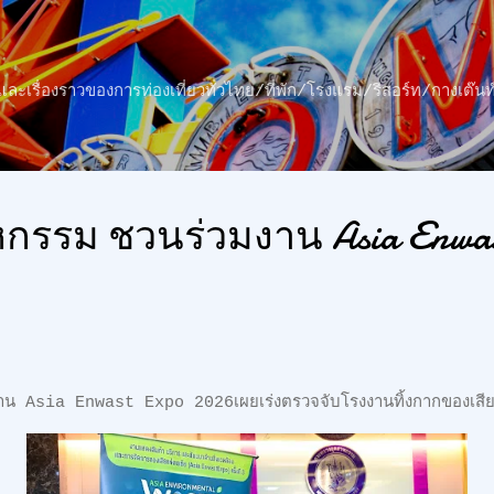
ข้ามไปที่เนื้อหาหลัก
าว และเรื่องราวของการท่องเที่ยวทั่วไทย/ที่พัก/โรงแรม/รีสอร์ท/กางเต
กรรม ชวนร่วมงาน Asia Enwas
น Asia Enwast Expo 2026เผยเร่งตรวจจับโรงงานทิ้งกากของเสีย