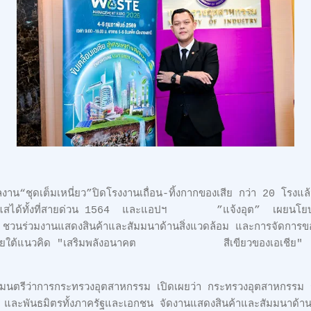
าน“ชุดเต็มเหนี่ยว”ปิดโรงงานเถื่อน-ทิ้งกากของเสีย กว่า 20 โรงแ
ะแสได้ทั้งที่สายด่วน 1564 และแอปฯ ”แจ้งอุต” เผยนโยบายหล
วนร่วมงานแสดงสินค้าและสัมมนาด้านสิ่งแวดล้อม และการจัดการ
ภายใต้แนวคิด "เสริมพลังอนาคต สีเขียวของเอเชีย"
ฐมนตรีว่าการกระทรวงอุตสาหกรรม เปิดเผยว่า กระทรวงอุตสาหกรร
ละพันธมิตรทั้งภาครัฐและเอกชน จัดงานแสดงสินค้าและสัมมนาด้าน