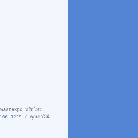
enwastexpo หรือโทร
166-9229
/ คุณภาวิณี