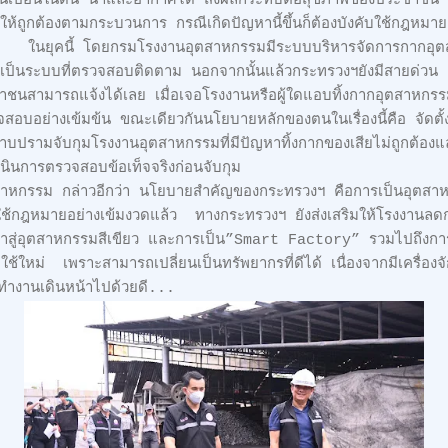
มารถปนเปื้อนในดิน น้ำและอากาศได้ ส่งผลกระทบต่อสุขภาพของประชาชน
้ถูกต้องตามกระบวนการ กรณีเกิดปัญหานี้ขึ้นก็ต้องบังคับใช้กฎหมายอย
ยุคนี้ โดยกรมโรงงานอุตสาหกรรมมีระบบบริหารจัดการกากอุ
นระบบที่ตรวจสอบติดตาม นอกจากนั้นแล้วกระทรวงฯยังมีสายด่ว
ประชาชนสามารถแจ้งได้เลย เมื่อเจอโรงงานหรือผู้ใดแอบทิ้งกากอุตสาห
บอย่างเข้มข้น ขณะเดียวกันนโยบายหลักของตนในเรื่องนี้คือ จัดตั้งเจ
ารปราบปรามจับกุมโรงงานอุตสาหกรรมที่มีปัญหาทิ้งกากของเสียไม่ถูกต้อง
วดำเนินการตรวจสอบข้อเท็จจริงก่อนจับกุม
สาหกรรม กล่าวอีกว่า นโยบายสำคัญของกระทรวงฯ คือการเป็นอุตสาห
ยใช้กฎหมายอย่างเข้มงวดแล้ว ทางกระทรวงฯ ยังส่งเสริมให้โรงงานลด
้าสู่อุตสาหกรรมสีเขียว และการเป็น”Smart Factory” รวมไปถึงการส่งเ
าใช้ใหม่ เพราะสามารถเปลี่ยนเป็นทรัพยากรที่ดีได้ เนื่องจากมีเครื่องจั
ฯทำงานเดินหน้าไปด้วยดี...