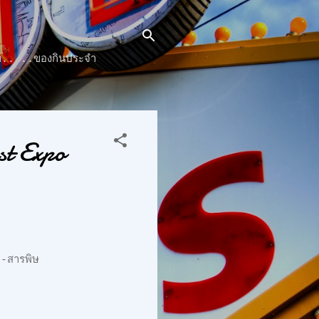
๊นท์.. ..ของกินประจำ
t Expo
-สารพิษ