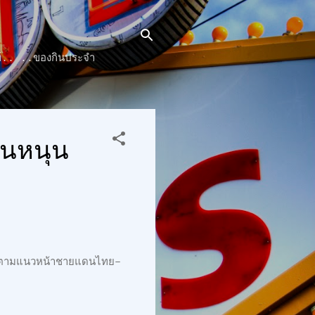
๊นท์.. ..ของกินประจำ
ชนหนุน
ารตามแนวหน้าชายแดนไทย–