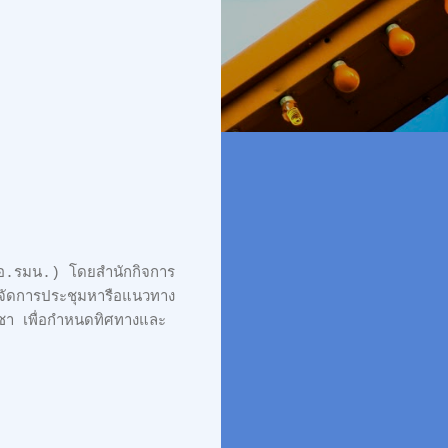
กอ.รมน.) โดยสำนักกิจการ
ัดการประชุมหารือแนวทาง
พูชา เพื่อกำหนดทิศทางและ