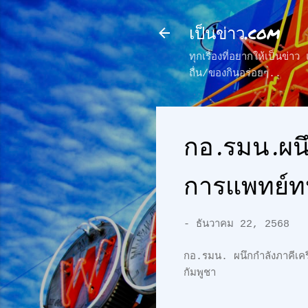
เป็นข่าว.com
ทุกเรื่องที่อยากให้เป็นข่
ถื่น/ของกินอร่อยๆ..
กอ.รมน.ผน
การแพทย์ท
-
ธันวาคม 22, 2568
กอ.รมน. ผนึกกำลังภาคีเ
กัมพูชา