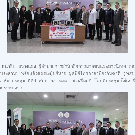
ท ธนาธิป สว่างแสง ผู้อำนวยการสำนักกิจการมวลชนและสารนิเทศ ก
ะธานฯ พร้อมด้วยคณะผู้บริหาร มูลนิธิไทยอาสาป้องกันชาติ (ทสปช
ม ณ ห้องประชุม 504 สมท.กอ.รมน. สวนรื่นฤดี โดยที่ประชุมฯได้หา
บผลกระทบจาก