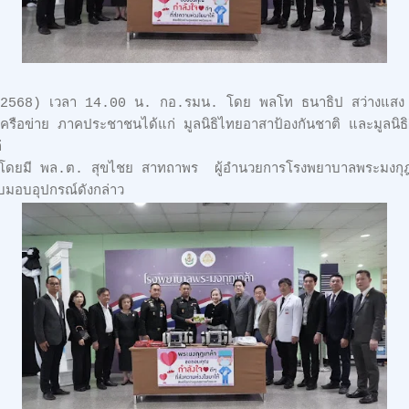
คม 2568) เวลา 14.00 น. กอ.รมน. โดย พลโท ธนาธิป สว่างแส
ครือข่าย ภาคประชาชนได้แก่ มูลนิธิไทยอาสาป้องกันชาติ และมูลนิธิผ
ก่
โดยมี พล.ต. สุขไชย สาทถาพร ผู้อำนวยการโรงพยาบาลพระมงกุฎเก
บมอบอุปกรณ์ดังกล่าว