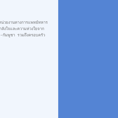
องหน่วยงานทางการแพทย์ทหาร
อกำลังใจและความห่วงใยจาก
ทย–กัมพูชา รวมถึงครอบครัว