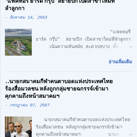
“แฟคทอรี่ ยาร์ด กรุ๊ป” สยายปีก เปิดสาขาใหม่ที่
ลำลูกกา
-
สิงหาคม 14, 2563
“แฟคทอรี่
ยาร์ด กรุ๊ป” สยายปีก เปิดสาขาใหม่ที่ลำลูกกา
เน้นความทันสมัย สะดวกสบาย ทั้ง
โรงงาน พร้อมออฟฟิศ 3 ชั้น + 1 ชั้นลอย
สไตล์ Modern Loft แฟคทอรี่ ยาร์ด กรุ๊ป
อ่านเพิ่มเติม
จำกัด คลื่นลูกใหม่ด้านอสังหาริมทรพัย์ นำโดย
ศักดิ์ศิษฎิ์ เจนกุลประสูตร เอกชัย เรืองรัตน์
..นายกสมาคมกีฬาคนตาบอดแห่งประเทศไทย
ศักดิ์สิทธิ์ คูณรัตนศิริ และชุติพนธ์ กิตติเกษม
ร้องสื่อมวลชน หลังถูกกลุ่มชายฉกรรจ์เข้ามา
ศักดิ์ เปิดตัวสาชาเพิ่มที่ลำลูกกา เน้นความทัน
คุกคามถึงหน้าสมาคมฯ
สมัย สะดวกสบาย ทั้ง โรงงาน พร้อมออฟฟิศ 3
-
กรกฎาคม 07, 2567
ชั้น + 1 ชั้นลอย สไตล์ Modern Loft โดย
ตั้งอยู่บนถนนเลียบวงแหวนตะวันออก เพียง 5
นายกสมาคมกีฬาคนตาบอดแห่งประเทศไทย
นาที จากรถไฟฟ้า สายสีเขียว ด้าน CONCEPT
ร้องสื่อมวลชน หลังถูกกลุ่มชายฉกรรจ์เข้ามา
ของโครงการ "Simplicity is the
คุกคามถึงหน้าสมาคมฯ นายก
Ultimate Sophistication" -