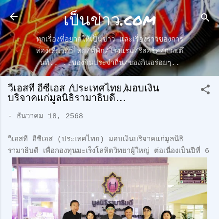
เป็นข่าว.com
ข้ามไปที่เนื้อหาหลัก
ทุกเรื่องที่อยากให้เป็นข่าว และเรื่องราวของการ
ท่องเที่ยวทั่วไทย/ที่พัก/โรงแรม/รีสอร์ท/กางเต๊
นท์.. ..ของกินประจำถื่น/ของกินอร่อยๆ..
วีเอสที อีซีเอส (ประเทศไทย)มอบเงิน
บริจาคแก่มูลนิธิรามาธิบดี...
-
ธันวาคม 18, 2568
วีเอสที อีซีเอส (ประเทศไทย) มอบเงินบริจาคแก่มูลนิธิ
รามาธิบดี เพื่อกองทุนมะเร็งโลหิตวิทยาผู้ใหญ่ ต่อเนื่องเป็นปีที่ 6