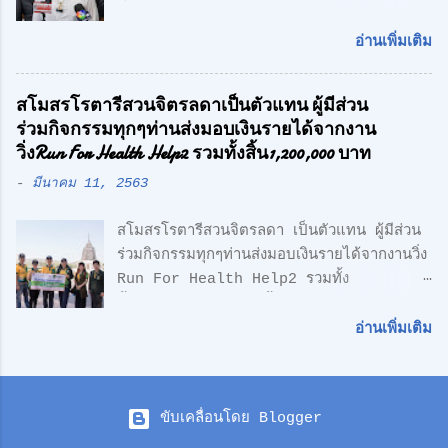
สมาคมกีฬาคนตาบอดแห่งประเทศไทย ร้อง
Leonardo Da Vinci " เพราะเราเชื่อว่า
สื่อมวลชน หลังถูกกลุ่มชายฉกรรจ์เข้ามาคุกคาม
ความเรียบง่าย คือ สูงสุดแห่งสุนทรียภาพ เรา
อ่านเพิ่มเติม
ถึงหน้าสมาคมฯ พร้อมเตรียมแจ้งความ หวั่นถูก
เลือกที่จะออกแบบในแนว Modern Loft
กลั่นแกล้ง จากกรณีที่มีกลุ่มนักกีฬาคน
Design วัสดุทุกชิ้น ถูกเลือกอย่างตั้งใจ เพื่อ
สโมสรโรตารีสวนจิตรลดาเป็นตัวแทน ผู้มีส่วน
ตาบอด เดินทางไปยื่นหนังสือถึงนายเศรษฐา ทวี
ความลงตัว และมีระดับ " สำหรับโครงการนี้
ร่วมกิจกรรมทุกๆท่านส่งมอบเงินรายได้จากงาน
สิน นายกรัฐมนตรี เรียกร้องขอความเป็นธรรม
ตั้งอยู่บน ถนนเลียบทางด่วนวงแหวนรอบนอก
วิ่งRun For Health Help2 รวมทั้งสิ้น1,200,000 บาท
และให้ตรวจสอบการฮุบโควตาสลากกินแบ่ง
(ลำลูกกา) สุดยอดทำเลแห่งอนา...
-
มีนาคม 11, 2563
รัฐบาล จำนวน 2,647 เล่ม ของนักกีฬาคน
ตาบอด ซึ่งเกิดความเข้าใจผิด ในเรื่องการเป็น
สโมสรโรตารีสวนจิตรลดา เป็นตัวแทน ผู้มีส่วน
สมาชิกรับสลากฯกับ สมาชิกสามัญของสมาคม
ร่วมกิจกรรมทุกๆท่านส่งมอบเงินรายได้จากงานวิ่ง
กีฬาคนตาบอดแห่งประเทศไทย ตามที่มีการเสนอ
Run For Health Help2 รวมทั้ง
ข่าวไปก่อนหน้านี้ ล่าสุด นายอำนวย กลิ่นอยู่
สิ้น1,200,000 บาท ซื้อเครื่องมือแพทย์ให้
นายกสมาคมกีฬาคนตาบอดแห่งประเทศไทย
รพ.สมเด็จพระบรมราชเทวีฯหน่วยงานทหารเรือ
พร้อมด้วย นายกองตรีดร.สุธน จิตร์มั่น
อ่านเพิ่มเติม
ซึ่งอนุเคราะห์พื้นที่และซื้อเครื่องช่วยชีวิตAED ให้
เลขาธิการสมาคมฯ / พลเอก วิทยา ขันธอุบล
ทีมจักรยานกู้ชีพ ดร.ศักดิ์ศิษฏ์ เจนกุลประสูตร
ประธานที่ปรึกษาสมาคมฯ และพลโท ถาวร ไทย
นายกสโมสรโรตารี่สวนจิตรลดา พร้อมคณะเมื่อ
แขก คณะอนุกรรมการสมาคมฯ ได้พาสื่อมวลชน
ขับเคลื่อนโดย Blogger
วันที่ 9 มีนาคมที่ผ่านมาได้เป็นตัวเเทนเดินทาง
เยี่ยมชมการแจกจ่ายสลากกินแบ่งรัฐบาล ของ
มอบเงินบริจาคซึ่งเป้นเงินรายได้จากการจัดงานวิ่ง