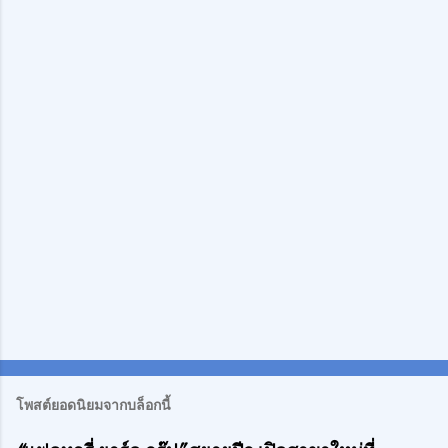
คิ
ด
เ
ห็
น
โพสต์ยอดนิยมจากบล็อกนี้