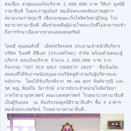
ต่อเนื่อง ล่าสุดมอบเงินบริจาค 1,500,000 บาท ให้แก่ มูลนิธิ
รามาธิบดี ในพระราชูปถัมภ์ สมเด็จพระเทพรัตนราชสุดาฯ
สยามบรมราชกุมารี เพื่อกองทุนมะเร็งโลหิตวิทยาผู้ใหญ่ โรง
พยาบาลรามาธิบดี เพื่อช่วยเหลือผู้ป่วยโรคมะเร็งที่ไม่สามารถเข้า
ถึงการรักษาเนื่องจากขาดแคลนทุนทรัพย์
โดยมี คุณสมศักดิ์ เพ็ชรทวีพรเดช ประธานเจ้าหน้าที่บริหาร
บริษัท วีเอสที อีซีเอส (ประเทศไทย) จำกัด พร้อมด้วยคณะผู้
บริหาร มอบเงินบริจาค จำนวน 1,500,000 บาท จาก
กิจกรรม “VST ECS GOLF CHARITY 2025” ซึ่งเป็นเงิน
สมทบที่ได้รับการสนับสนุนจากบริษัทคู่ค้าร่วมกับผู้บริหารและ
พนักงาน โดยได้รับเกียรติจาก รศ.นพ.สุภร จันท์จารุณี และ
รศ.พญ.พิมพ์ใจ นิภารักษ์ อาจารย์ประจำหน่วยโลหิตวิทยา
ภาควิชาอายุรศาสตร์ คณะแพทยศาสตร์ โรงพยาบาลรามาธิบดี
เป็นผู้รับมอบ ณ ห้องรับรองมูลนิธิรามาธิบดีฯ ชั้น 4 อาคาร
สมเด็จพระเทพรัตน์ โรงพยาบาลรามาธิบดี...