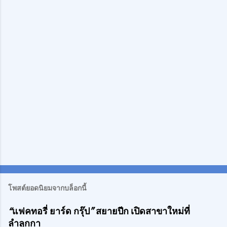
ด
เ
ห็
น
โพสต์ยอดนิยมจากบล็อกนี้
“แฟคทอรี่ ยาร์ด กรุ๊ป” สยายปีก เปิดสาขาใหม่ที่
ลำลูกกา