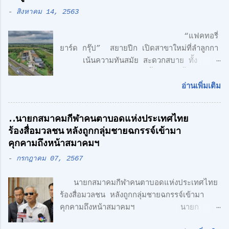
-
สิงหาคม 14, 2563
“แฟคทอรี่
ยาร์ด กรุ๊ป” สยายปีก เปิดสาขาใหม่ที่ลำลูกกา
เน้นความทันสมัย สะดวกสบาย ทั้ง
โรงงาน พร้อมออฟฟิศ 3 ชั้น + 1 ชั้นลอย
สไตล์ Modern Loft แฟคทอรี่ ยาร์ด กรุ๊ป
อ่านเพิ่มเติม
จำกัด คลื่นลูกใหม่ด้านอสังหาริมทรพัย์ นำโดย
ศักดิ์ศิษฎิ์ เจนกุลประสูตร เอกชัย เรืองรัตน์
..นายกสมาคมกีฬาคนตาบอดแห่งประเทศไทย
ศักดิ์สิทธิ์ คูณรัตนศิริ และชุติพนธ์ กิตติเกษม
ร้องสื่อมวลชน หลังถูกกลุ่มชายฉกรรจ์เข้ามา
ศักดิ์ เปิดตัวสาชาเพิ่มที่ลำลูกกา เน้นความทัน
คุกคามถึงหน้าสมาคมฯ
สมัย สะดวกสบาย ทั้ง โรงงาน พร้อมออฟฟิศ 3
-
กรกฎาคม 07, 2567
ชั้น + 1 ชั้นลอย สไตล์ Modern Loft โดย
ตั้งอยู่บนถนนเลียบวงแหวนตะวันออก เพียง 5
นายกสมาคมกีฬาคนตาบอดแห่งประเทศไทย
นาที จากรถไฟฟ้า สายสีเขียว ด้าน CONCEPT
ร้องสื่อมวลชน หลังถูกกลุ่มชายฉกรรจ์เข้ามา
ของโครงการ "Simplicity is the
คุกคามถึงหน้าสมาคมฯ นายก
Ultimate Sophistication" -
สมาคมกีฬาคนตาบอดแห่งประเทศไทย ร้อง
Leonardo Da Vinci " เพราะเราเชื่อว่า