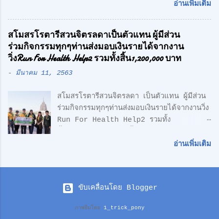
สื่อมวลชน หลังถูกกลุ่มชายฉกรรจ์เข้ามาคุกคาม
ความเรียบง่าย คือ สูงสุดแห่งสุนทรียภาพ เรา
อ่านเพิ่มเติม
ถึงหน้าสมาคมฯ พร้อมเตรียมแจ้งความ หวั่นถูก
เลือกที่จะออกแบบในแนว Modern Loft
กลั่นแกล้ง จากกรณีที่มีกลุ่มนักกีฬาคน
Design วัสดุทุกชิ้น ถูกเลือกอย่างตั้งใจ เพื่อ
สโมสรโรตารีสวนจิตรลดาเป็นตัวแทน ผู้มีส่วน
ตาบอด เดินทางไปยื่นหนังสือถึงนายเศรษฐา ทวี
ความลงตัว และมีระดับ " สำหรับโครงการนี้
ร่วมกิจกรรมทุกๆท่านส่งมอบเงินรายได้จากงาน
สิน นายกรัฐมนตรี เรียกร้องขอความเป็นธรรม
ตั้งอยู่บน ถนนเลียบทางด่วนวงแหวนรอบนอก
วิ่งRun For Health Help2 รวมทั้งสิ้น1,200,000 บาท
และให้ตรวจสอบการฮุบโควตาสลากกินแบ่ง
(ลำลูกกา) สุดยอดทำเลแห่งอนา...
-
มีนาคม 11, 2563
รัฐบาล จำนวน 2,647 เล่ม ของนักกีฬาคน
ตาบอด ซึ่งเกิดความเข้าใจผิด ในเรื่องการเป็น
สโมสรโรตารีสวนจิตรลดา เป็นตัวแทน ผู้มีส่วน
สมาชิกรับสลากฯกับ สมาชิกสามัญของสมาคม
ร่วมกิจกรรมทุกๆท่านส่งมอบเงินรายได้จากงานวิ่ง
กีฬาคนตาบอดแห่งประเทศไทย ตามที่มีการเสนอ
Run For Health Help2 รวมทั้ง
ข่าวไปก่อนหน้านี้ ล่าสุด นายอำนวย กลิ่นอยู่
สิ้น1,200,000 บาท ซื้อเครื่องมือแพทย์ให้
นายกสมาคมกีฬาคนตาบอดแห่งประเทศไทย
รพ.สมเด็จพระบรมราชเทวีฯหน่วยงานทหารเรือ
พร้อมด้วย นายกองตรีดร.สุธน จิตร์มั่น
อ่านเพิ่มเติม
ซึ่งอนุเคราะห์พื้นที่และซื้อเครื่องช่วยชีวิตAED ให้
เลขาธิการสมาคมฯ / พลเอก วิทยา ขันธอุบล
ทีมจักรยานกู้ชีพ ดร.ศักดิ์ศิษฏ์ เจนกุลประสูตร
ประธานที่ปรึกษาสมาคมฯ และพลโท ถาวร ไทย
นายกสโมสรโรตารี่สวนจิตรลดา พร้อมคณะเมื่อ
แขก คณะอนุกรรมการสมาคมฯ ได้พาสื่อมวลชน
ขับเคลื่อนโดย Blogger
วันที่ 9 มีนาคมที่ผ่านมาได้เป็นตัวเเทนเดินทาง
เยี่ยมชมการแจกจ่ายสลากกินแบ่งรัฐบาล ของ
มอบเงินบริจาคซึ่งเป้นเงินรายได้จากการจัดงานวิ่ง
งวดวันที่ 16 กรกฎาคม 2567 ให้กับสมาชิกผู้
ภาพธีมโดย
1_trick_pony
Run for Health Help2 เมื่อเดือนกุมภาพันธ์
รับสลากฯของสมาคมกีฬาคนตาบอดแห่ง