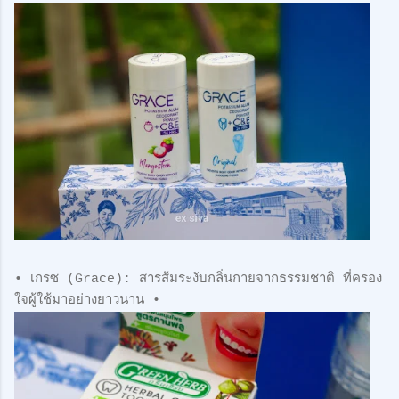
• เกรซ (Grace): สารส้มระงับกลิ่นกายจากธรรมชาติ ที่ครอง
ใจผู้ใช้มาอย่างยาวนาน •