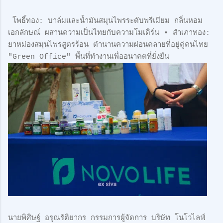
โพธิ์ทอง: บาล์มและน้ำมันสมุนไพรระดับพรีเมียม กลิ่นหอม
เอกลักษณ์ ผสานความเป็นไทยกับความโมเดิร์น • สำเภาทอง:
ยาหม่องสมุนไพรสูตรร้อน ตำนานความผ่อนคลายที่อยู่คู่คนไทย
"Green Office" พื้นที่ทำงานเพื่ออนาคตที่ยั่งยืน
นายพิศิษฐ์ อรุณรัติยากร กรรมการผู้จัดการ บริษัท โนโวไลฟ์