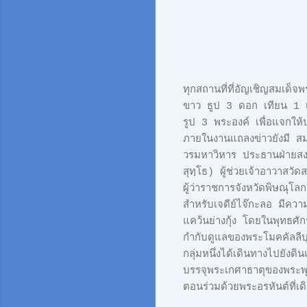
ทุกสถานที่ที่อัญเชิญสมเด็
ขาว ธูป 3 ดอก เทียน 1 เล
รูป 3 พระองค์ เพื่อแจกให
ภายในงานแถลงข่าวยังมี ส
วรมหาวิหาร ประธานฝ่ายสงฆ์
สุทฺโธ) ผู้ช่วยเจ้าอาวา
ผู้ว่าราชการจังหวัดพิษณุโลก
สำหรับเจดีย์ไจ๊กะลอ มีควา
แคว้นย่างกุ้ง โดยในพุทธศ
กำกับดูแลของพระโมคคัลลีบ
กลุ่มหนึ่งได้เดินทางไปยังด
บรรจุพระเกศาธาตุของพระพุท
ตอนร่วมด้วยพระอรหันต์ที่เ