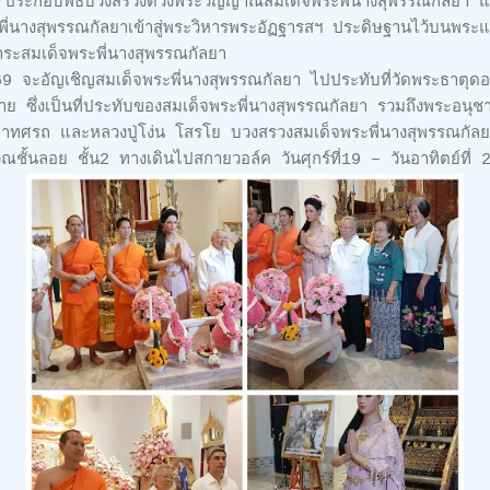
ระกอบพิธีบวงสรวงดวงพระวิญญาณสมเด็จพระพี่นางสุพรรณกัลยา แล้
พี่นางสุพรรณกัลยาเข้าสู่พระวิหารพระอัฏฐารสฯ ประดิษฐานไว้บนพระแ
าระสมเด็จพระพี่นางสุพรรณกัลยา
69 จะอัญเชิญสมเด็จพระพี่นางสุพรรณกัลยา ไปประทับที่วัดพระธาตุด
าย ซึ่งเป็นที่ประทับของสมเด็จพระพี่นางสุพรรณกัลยา รวมถึงพระอนุ
ทศรถ และหลวงปู่โง่น โสรโย บวงสรวงสมเด็จพระพี่นางสุพรรณกัลย
ณชั้นลอย ชั้น2 ทางเดินไปสกายวอล์ค วันศุกร์ที่19 – วันอาทิตย์ที่