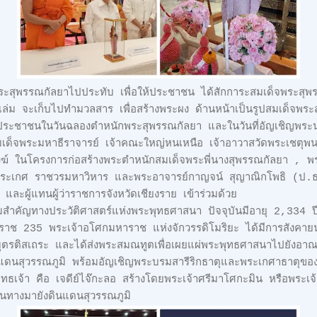
จพระสุพรรณกัลยาไปประทับ เพื่อให้ประชาชน ได้สักการะสมเด็จพระสุพ
่ม จะเก็บไปทำมวลสาร เพื่อสร้างพระผง ด้านหน้าเป็นรูปสมเด็จพระส
้ประชาชนในวันฉลองตำหนักพระสุพรรณกัลยา และในวันที่อัญเชิญพระน
มเด็จพระมหาธีราจารย์ เจ้าคณะใหญ่หนเหนือ เจ้าอาวาสวัดพระเชตุพ
 ในโครงการก่อสร้างพระตำหนักสมเด็จพระพี่นางสุพรรณกัลยา , พระคร
สวัดสระเกศ ราชวรมหาวิหาร และพระอาจารย์กาญจน์ สุญาณิกโพธิ (ป.
 และผู้แทนผู้ว่าราชการจังหวัดเชียงราย เข้าร่วมด้วย
มสำคัญทางประวัติศาสตร์แห่งพระพุทธศาสนา ปัจจุบันมีอายุ 2,334 ปี 
ักราช 235 พระเจ้าอโศกมหาราช แห่งจักวรรดิโมริยะ ได้มีการสังคา
ุตรติสเถระ และได้ส่งพระสมณทูตเพื่อเผยแผ่พระพุทธศาสนาไปยังอา
ินแดนสุวรรณภูมิ พร้อมอัญเชิญพระบรมสารีริกธาตุและพระเกศาธาตุของพร
ธเจ้า คือ เจดีย์ไจ๊กะลอ สร้างโดยพระเจ้าศรีมาโศกะมิน หรือพระเจ้
ดินทางมายังดินแดนสุวรรณภูมิ