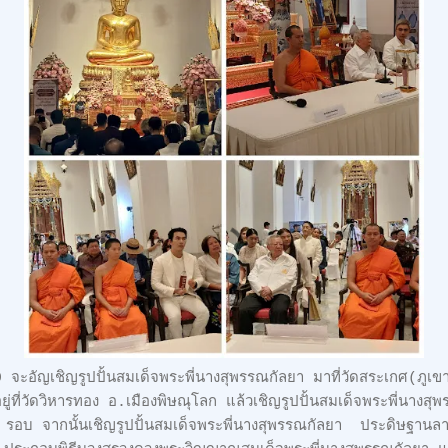
9 จะอัญเชิญรูปปั้นสมเด็จพระพี่นางสุพรรณกัลยา มาที่วัดสระเกศ(ภู
ยู่ที่วัดวิหารทอง อ.เมืองพิษณุโลก แล้วเชิญรูปปั้นสมเด็จพระพี่นาง
อบ จากนั้นเชิญรูปปั้นสมเด็จพระพี่นางสุพรรณกัลยา ประดิษฐานล