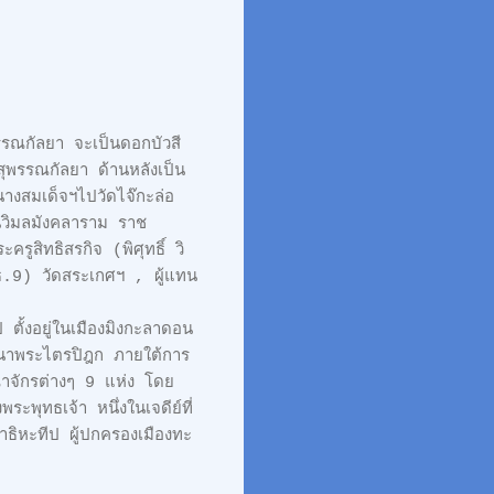
รรณกัลยา จะเป็นดอกบัวสี
ุพรรณกัลยา ด้านหลังเป็น
างสมเด็จฯไปวัดไจ๊กะล่อ
นวิมลมังคลาราม ราช
ูสิทธิสรกิจ (พิศุทธิ์ วิ
ธ.9) วัดสระเกศฯ , ผู้แทน
ตั้งอยู่ในเมืองมิงกะลาดอน
ยนาพระไตรปิฎก ภายใต้การ
ณาจักรต่างๆ 9 แห่ง โดย
ะพุทธเจ้า หนึ่งในเจดีย์ที่
าธิหะทีป ผู้ปกครองเมืองทะ