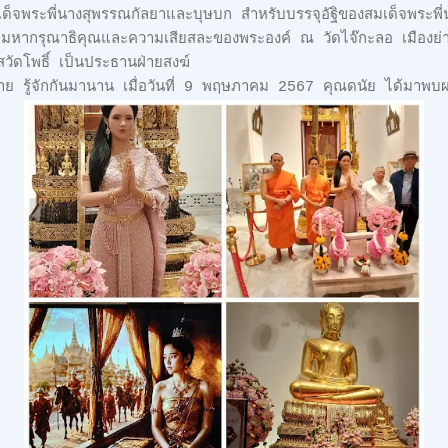
เด็จพระพี่นางสุพรรณกัลยาและบุษบก สำหรับบรรจุอัฐิของสมเด็จพระพี่น
ะมหากรุณาธิคุณและความเสียสละของพระองค์ ณ วัดไจ๊กะลอ เมืองย่าง
วัดโพธิ์ เป็นประธานฝ่ายสงฆ์
าย รู้จักกันมานาน เมื่อวันที่ 9 พฤษภาคม 2567 คุณดนัย ได้มาพบผ