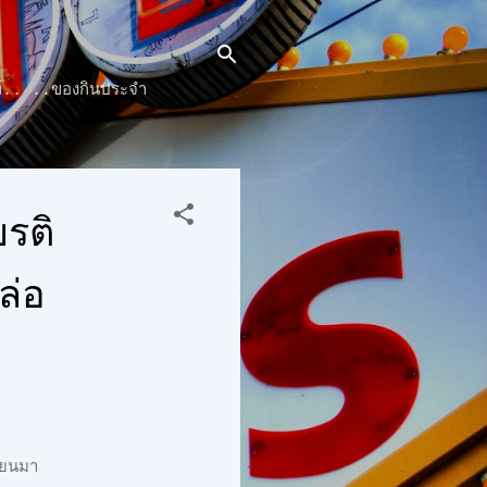
๊นท์.. ..ของกินประจำ
ยรติ
ล่อ
ียนมา