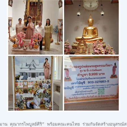
าน คุณากรไพบูลย์ศิริ” พร้อมคณะคนไทย ร่วมกันจัดสร้างอนุสรณ์ส