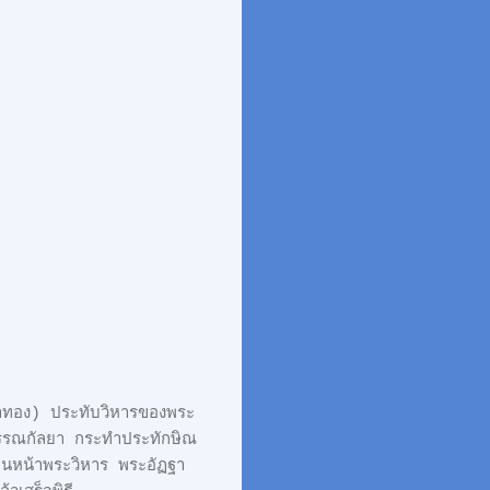
เขาทอง) ประทับวิหารของพระ
สุพรรณกัลยา กระทำประทักษิณ
านหน้าพระวิหาร พระอัฏฐา