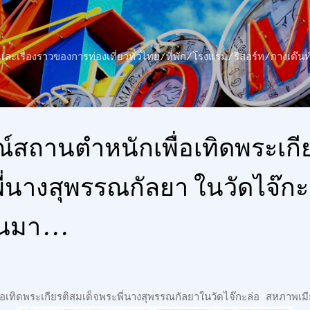
ข้ามไปที่เนื้อหาหลัก
าว และเรื่องราวของการท่องเที่ยวทั่วไทย/ที่พัก/โรงแรม/รีสอร์ท/กางเต
ณ์สถานตำหนักเพื่อเทิดพระเกี
ี่นางสุพรรณกัลยา ในวัดไจ๊กะ
นมา...
่อเทิดพระเกียรติสมเด็จพระพี่นางสุพรรณกัลยาในวัดไจ๊กะล่อ สหภาพเม