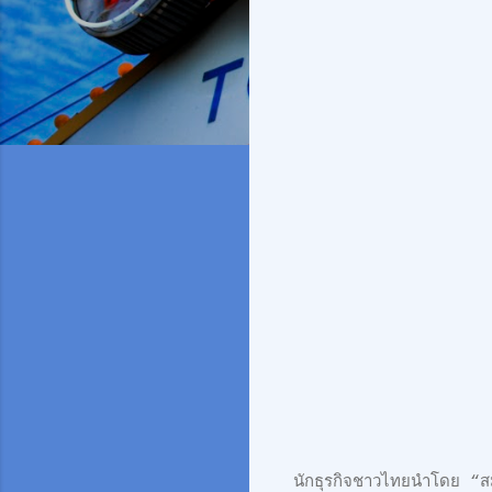
นักธุรกิจชาวไทยนำโดย “สม