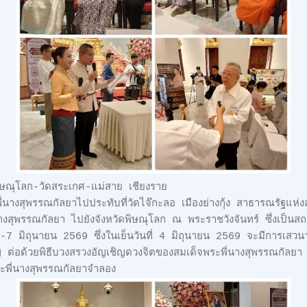
ิษณุโลก-วัดสระเกศ-แม่สาย เชียงราย
พี่นางสุพรรณกัลยาไปประทับที่วัดไจ๊กะลอ เมืองย่างกุ้ง สาธารณรัฐแห่
นางสุพรรณกัลยา ไปยังจังหวัดพิษณุโลก ณ พระราชวังจันทร์ ซึ่งเป็นสถา
-7 มิถุนายน 2569 ซึ่งในเย็นวันที่ 4 มิถุนายน 2569 จะมีการเสวนา
ญ ต่อด้วยพิธีบวงสรวงอัญเชิญดวงจิตของสมเด็จพระพี่นางสุพรรณกัลยา มา
ระพี่นางสุพรรณกัลยาจำลอง