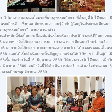
 ไปพบศาลของสมเด็จพระพี่นางสุพรรณกัลยา ที่ตั้งอยู่ที่วัดไจ๊กะลอ ม
้สมพระเกียรติ ซึ่งคุณดนัยทราบว่า ผมรู้จักกับผู้ใหญ่ในประเทศเมียน
ี่นางสุพรรณกัลยา” นายสมานกล่าว
นตำหนักนี้ยังเป็นการเชื่อมสัมพันธไมตรีและประวัติศาสตร์ที่ยืนยาว
อสร้างจากทางวัดไจ๊กะลอและกรมการศาสนาของเมียนมาเรียบร้อยแล้ว
ก่อสร้าง จากวัดไจ๊กะล่อ และทางกรมศาสนาแล้ว ได้บวงสรวงสมเด็จพร
2568 และได้เริ่มดำเนินการเซ็นสัญญาก่อสร้างให้บริษัท A1 เป็นผู้ดำเน
68เริ่มก่อสร้างวันที่ 6 มิถุนายน 2569 ได้บวงสรวงวัดไจ๊กะล่อ เมื่
่ 8 มีนาคม 2569 จนถึงวันนี้ได้ดำเนินการก่อสร้างแล้วเสร็จประมาณ 
กลางเดือนพฤศจิกายน 2569