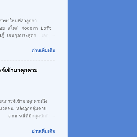
หม่ที่ลำลูกกา
้นลอย สไตล์ Modern Loft
ิษฎิ์ เจนกุลประสูตร เอกชัย
พิ่มที่ลำลูกกา เน้นความทัน
odern Loft โดยตั้งอยู่บน
อ่านเพิ่มเติม
 CONCEPT ของโครงการ
inci " เพราะเราเชื่อ
จ์เข้ามาคุกคาม
Modern Loft Design วัสดุ
ั้งอยู่บน ถนนเลียบทางด่วน
กรรจ์เข้ามาคุกคามถึง
ชน หลังถูกกลุ่มชาย
 จากกรณีที่มีกลุ่มนักกีฬา
องขอความเป็นธรรม และให้
ตาบอด ซึ่งเกิดความเข้าใจ
อ่านเพิ่มเติม