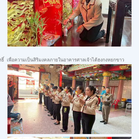
์สิทธิ์ เพื่อความเป็นสิริมงคลภายในอาคารศาลเจ้าไต้ฮงกงหยกขาว