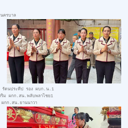
จนครบาล
 รัตนประทีป รอง ผบก.น.1
งเสริม ผกก.สน.พลับพลาไชย1
์ ผกก.สน.ยานนาวา