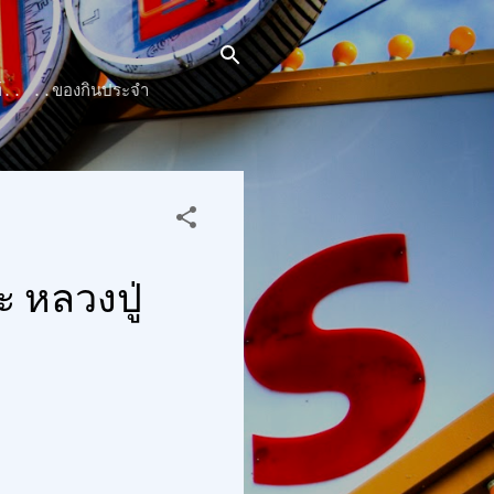
๊นท์.. ..ของกินประจำ
 หลวงปู่