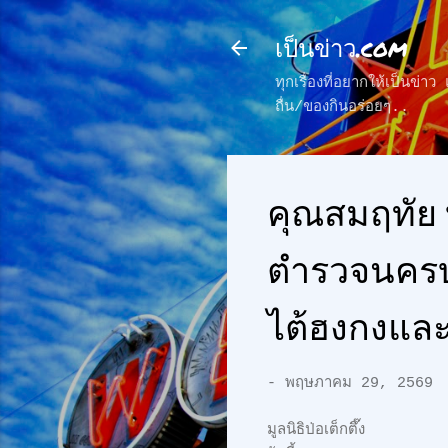
เป็นข่าว.com
ทุกเรื่องที่อยากให้เป็นข่
ถื่น/ของกินอร่อยๆ..
คุณสมฤทัย
ตำรวจนครบา
ไต้ฮงกงและสิ่
-
พฤษภาคม 29, 2569
มูลนิธิป่อเต็กตึ๊ง