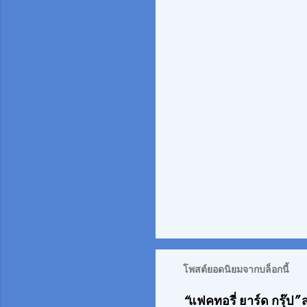
ด
เ
ห็
น
โพสต์ยอดนิยมจากบล็อกนี้
“แฟคทอรี่ ยาร์ด กรุ๊ป”