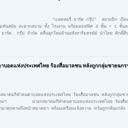
ทอรี่ ยาร์ด กรุ๊ป” สยายปีก เปิดสาขาใ
มทันสมัย สะดวกสบาย ทั้ง โรงงาน พร้อมออฟฟิศ 3 ชั้น + 1 ชั
 ยาร์ด กรุ๊ป จำกัด คลื่นลูกใหม่ด้านอสังหาริมทรพัย์ นำโดย ศักดิ์ศ
์ ศักดิ์สิทธิ์ คูณรัตนศิริ และชุติพนธ์ กิตติเกษมศักดิ์ เปิดตัวสาชาเ
ดวกสบาย ทั้ง โรงงาน พร้อมออฟฟิศ 3 ชั้น + 1 ชั้นลอย สไตล์ M
บวงแหวนตะวันออก เพียง 5 นาที จากรถไฟฟ้า สายสีเขียว ด้าน
city is the Ultimate Sophistication" - Leonardo Da V
บอดแห่งประเทศไทย ร้องสื่อมวลชน หลังถูกกลุ่มชายฉกรร
เรียบง่าย คือ สูงสุดแห่งสุนทรียภาพ เราเลือกที่จะออกแบบในแนว 
ถูกเลือกอย่างตั้งใจ เพื่อความลงตัว และมีระดับ " สำหรับโครงการนี้ ต
อบนอก (ลำลูกกา) สุดยอดทำเลแห่งอนา...
คมกีฬาคนตาบอดแห่งประเทศไทย ร้องสื่อมวลชน หลังถูกกลุ่มชายฉ
าคมฯ นายกสมาคมกีฬาคนตาบอดแห่งประเทศไทย ร้องสื่อมวล
้ามาคุกคามถึงหน้าสมาคมฯ พร้อมเตรียมแจ้งความ หวั่นถูกกลั่นแกล้ง
เดินทางไปยื่นหนังสือถึงนายเศรษฐา ทวีสิน นายกรัฐมนตรี เรียกร้
การฮุบโควตาสลากกินแบ่งรัฐบาล จำนวน 2,647 เล่ม ของนักกีฬาคน