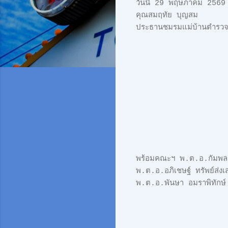
วันนี้ 29 พฤษภาคม 2569
คุณสมฤทัย บุญสม
ประธานชมรมแม่บ้านตำรว
พร้อมคณะฯ พ.ต.อ.กัมพล
พ.ต.อ.อภิเชษฐ์ ทรัพย์ส่
พ.ต.อ.พันษา อมราพิทักษ