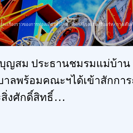
ข้ามไปที่เนื้อหาหลัก
าว และเรื่องราวของการท่องเที่ยวทั่วไทย/ที่พัก/โรงแรม/รีสอร์ท/กางเต
 บุญสม ประธานชมรมแม่บ้าน
ลพร้อมคณะฯได้เข้าสักการะ
งศักดิ์สิทธิ์...