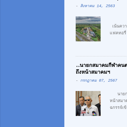
-
สิงหาคม 14, 2563
“แฟค
เน้นควา
แฟคทอรี่
เรืองรัตน
สมัย สะ
ถนนเลีย
"Simpli
..นายกสมาคมกีฬาคนตา
ว่า ความ
ถึงหน้าสมาคมฯ
ทุกชิ้น 
-
กรกฎาคม 07, 2567
วงแหวนร
นายกสมา
หน้าสม
ฉกรรจ์เข
คนตาบอด 
ตรวจสอบ