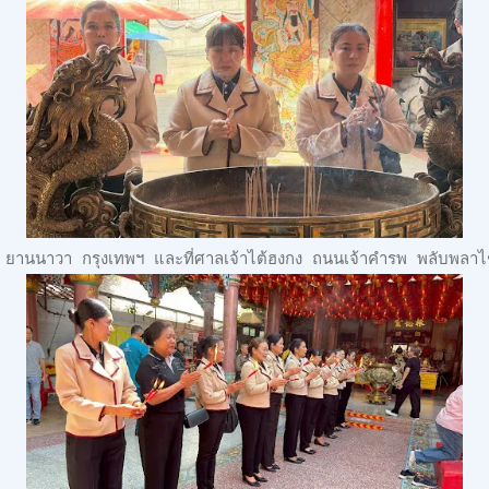
ยานนาวา กรุงเทพฯ และที่ศาลเจ้าไต้ฮงกง ถนนเจ้าคำรพ พลับพลาไ