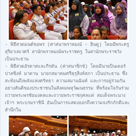
-
พิธีสวดมนต์ขอพร (ศาสนาพราหมณ์ – ฮินดู) โดยมีพระครู
สุริยาเทเวศร์ สานักพราหมณ์พระราชครู ในสานักพระราชวัง
เป็นประธาน
-
พิธีสวดอัรดาสและกีรตัน (ศาสนาซิกข์) โดยมีนายปินเดอร์
ปาลซิงห์ มาดาน นายกสมาคมศรีคุรุสิงห์สภา เป็นประธาน ซึ่ง
สะท้อนถึงพลังแห่งศรัทธา ความสมานฉันท์ และการอยู่ร่วมกัน
อย่างสันติของประชาชนในสังคมพหุวัฒนธรรม ที่พร้อมใจกันร่วม
ถวายพระพรชัยมงคลและถวายพระราชกุศลแด่ สมเด็จพระนาง
เจ้าฯ พระบรมราชินี อันเป็นการแสดงออกถึงความจงรักภักดีและ
สำนึกใน