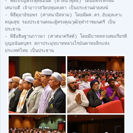
-
พิธีเจริญพระพุทธมนต์ (ศาสนาพุทธ) โดยมีพระพรหม
เสนาบดี เจ้าอาวาสวัดปทุมคงคา เป็นประธานฝ่ายสงฆ์
-
พิธีดุอาอ์ขอพร (ศาสนาอิสลาม) โดยมีผศ.ดร.อับดุลเลาะ
หนุ่มสุข รองประธานคณะผู้ทรงคุณวุฒิจุฬาราชมนตรี เป็น
ประธาน
-
พิธีอธิษฐานภาวนา (ศาสนาคริสต์) โดยมีบาทหลวงสมเกียรติ
บุญอนันตบุตร สภาประมุขบาทหลวงโรมันคาทอลิกแห่ง
ประเทศไทย เป็นประธาน