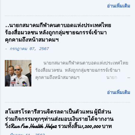
สไตล์ Modern Loft แฟคทอรี่ ยาร์ด กรุ๊ป
อ่านเพิ่มเติม
จำกัด คลื่นลูกใหม่ด้านอสังหาริมทรพัย์ นำโดย
ศักดิ์ศิษฎิ์ เจนกุลประสูตร เอกชัย เรืองรัตน์
..นายกสมาคมกีฬาคนตาบอดแห่งประเทศไทย
ศักดิ์สิทธิ์ คูณรัตนศิริ และชุติพนธ์ กิตติเกษม
ร้องสื่อมวลชน หลังถูกกลุ่มชายฉกรรจ์เข้ามา
ศักดิ์ เปิดตัวสาชาเพิ่มที่ลำลูกกา เน้นความทัน
คุกคามถึงหน้าสมาคมฯ
สมัย สะดวกสบาย ทั้ง โรงงาน พร้อมออฟฟิศ 3
-
กรกฎาคม 07, 2567
ชั้น + 1 ชั้นลอย สไตล์ Modern Loft โดย
ตั้งอยู่บนถนนเลียบวงแหวนตะวันออก เพียง 5
นายกสมาคมกีฬาคนตาบอดแห่งประเทศไทย
นาที จากรถไฟฟ้า สายสีเขียว ด้าน CONCEPT
ร้องสื่อมวลชน หลังถูกกลุ่มชายฉกรรจ์เข้ามา
ของโครงการ "Simplicity is the
คุกคามถึงหน้าสมาคมฯ นายก
Ultimate Sophistication" -
สมาคมกีฬาคนตาบอดแห่งประเทศไทย ร้อง
Leonardo Da Vinci " เพราะเราเชื่อว่า
สื่อมวลชน หลังถูกกลุ่มชายฉกรรจ์เข้ามาคุกคาม
ความเรียบง่าย คือ สูงสุดแห่งสุนทรียภาพ เรา
อ่านเพิ่มเติม
ถึงหน้าสมาคมฯ พร้อมเตรียมแจ้งความ หวั่นถูก
เลือกที่จะออกแบบในแนว Modern Loft
กลั่นแกล้ง จากกรณีที่มีกลุ่มนักกีฬาคน
Design วัสดุทุกชิ้น ถูกเลือกอย่างตั้งใจ เพื่อ
สโมสรโรตารีสวนจิตรลดาเป็นตัวแทน ผู้มีส่วน
ตาบอด เดินทางไปยื่นหนังสือถึงนายเศรษฐา ทวี
ความลงตัว และมีระดับ " สำหรับโครงการนี้
ร่วมกิจกรรมทุกๆท่านส่งมอบเงินรายได้จากงาน
สิน นายกรัฐมนตรี เรียกร้องขอความเป็นธรรม
ตั้งอยู่บน ถนนเลียบทางด่วนวงแหวนรอบนอก
วิ่งRun For Health Help2 รวมทั้งสิ้น1,200,000 บาท
และให้ตรวจสอบการฮุบโควตาสลากกินแบ่ง
(ลำลูกกา) สุดยอดทำเลแห่งอนา...