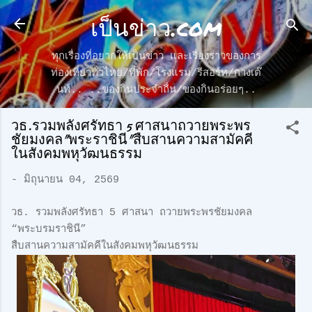
เป็นข่าว.com
ข้ามไปที่เนื้อหาหลัก
ทุกเรื่องที่อยากให้เป็นข่าว และเรื่องราวของการ
ท่องเที่ยวทั่วไทย/ที่พัก/โรงแรม/รีสอร์ท/กางเต๊
นท์.. ..ของกินประจำถื่น/ของกินอร่อยๆ..
วธ.รวมพลังศรัทธา 5 ศาสนาถวายพระพร
ชัยมงคล"พระราชินี"สืบสานความสามัคคี
ในสังคมพหุวัฒนธรรม
-
มิถุนายน 04, 2569
วธ. รวมพลังศรัทธา 5 ศาสนา ถวายพระพรชัยมงคล
“พระบรมราชินี”
สืบสานความสามัคคีในสังคมพหุวัฒนธรรม