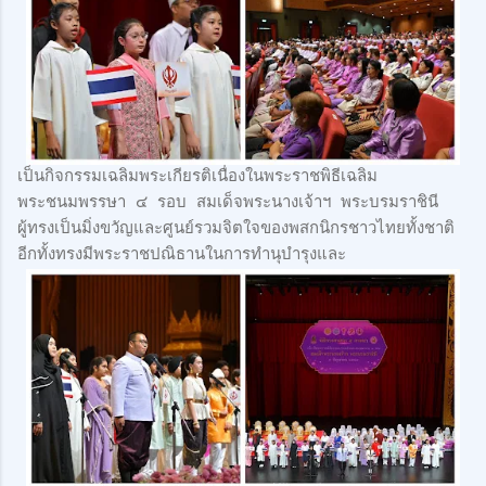
เป็นกิจกรรมเฉลิมพระเกียรติเนื่องในพระราชพิธีเฉลิม
พระชนมพรรษา ๔ รอบ สมเด็จพระนางเจ้าฯ พระบรมราชินี
ผู้ทรงเป็นมิ่งขวัญและศูนย์รวมจิตใจของพสกนิกรชาวไทยทั้งชาติ
อีกทั้งทรงมีพระราชปณิธานในการทำนุบำรุงและ