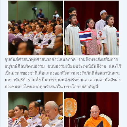
อุปถัมภ์ศาสนาทุกศาสนาอย่างเสมอภาค รวมถึงทรงส่งเสริมการ
อนุรักษ์ศิลปวัฒนธรรม ขนบธรรมเนียมประเพณีอันดีงาม และไว้
เป็นมรดกของชาติเพื่อแสดงออกถึงความจงรักภักดีต่อสถาบันพระ
มหากษัตริย์ รวมทั้งเป็นการรวมพลังศรัทธาและความสามัคคีของ
ปวงชนชาวไทยจากทุกศาสนาในวาระโอกาสสำคัญนี้