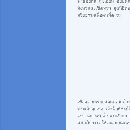
นายชัยพล สุขเอี่ยม อธิบ
จังหวัดฉะเชิงเทรา มูลนิธิ
จริยธรรมเพื่อคนทั้งมวล
เพื่อถวายพระกุศลแด่สมเด
พระเจ้าลูกเธอ เจ้าฟ้าพัช
เลขานุการสมเด็จพระสังฆราช
แบบกิจกรรมให้เหมาะสมและ