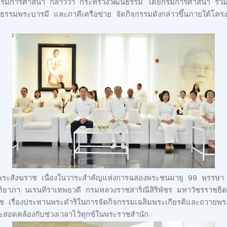
ดีกรมการศาสนา กล่าวว่า กระทรวงวัฒนธรรม โดยกรมการศาสนา ร่ว
หอธรรมพระบารมี และภาคีเครือข่าย จัดกิจกรรมดังกล่าวขึ้นภายใต้โคร
็จพระสังฆราช เนื่องในวาระสำคัญแห่งการฉลองพระชนมายุ 99 พรรษา
รกิติยาภา นเรนทิราเทพยวดี กรมหลวงราชสาริณีสิริพัชร มหาวัชรราช
 เรื่องประทานพระดำริในการจัดกิจกรรมเฉลิมพระเกียรติและถวายพระกุ
สอดคล้องกับช่วงเวลาไว้ทุกข์ในพระราชสำนัก