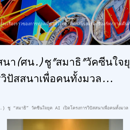
ข้ามไปที่เนื้อหาหลัก
าว และเรื่องราวของการท่องเที่ยวทั่วไทย/ที่พัก/โรงแรม/รีสอร์ท/กางเต
า(ศน.) ชู"สมาธิ"วัคซีนใจยุ
ิปัสสนาเพื่อคนทั้งมวล...
สมาธิ” วัคซีนใจยุค AI เปิดโครงการวิปัสสนาเพื่อคนทั้งมวล