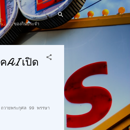
๊นท์.. ..ของกินประจำ
คAI เปิด
 ถวายพระกุศล 99 พรรษา