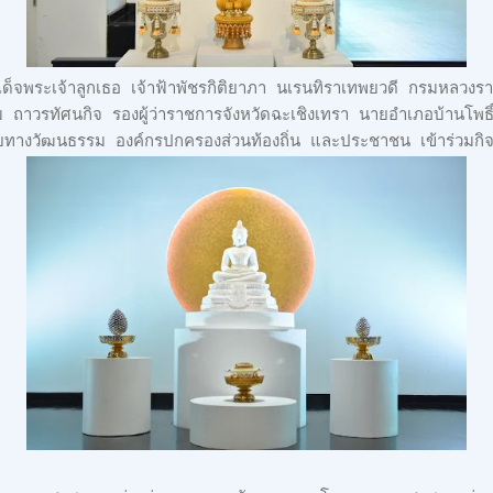
ด็จพระเจ้าลูกเธอ เจ้าฟ้าพัชรกิติยาภา นเรนทิราเทพยวดี กรมหลวงราช
าวรทัศนกิจ รองผู้ว่าราชการจังหวัดฉะเชิงเทรา นายอำเภอบ้านโพธิ์
ยทางวัฒนธรรม องค์กรปกครองส่วนท้องถิ่น และประชาชน เข้าร่วมกิจ