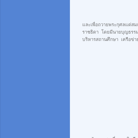
และเพื่อถวายพระกุศลแด่สมเ
ราชธิดา โดยมีนายบุญธรรม ถ
บริหารสถานศึกษา เครือข่า