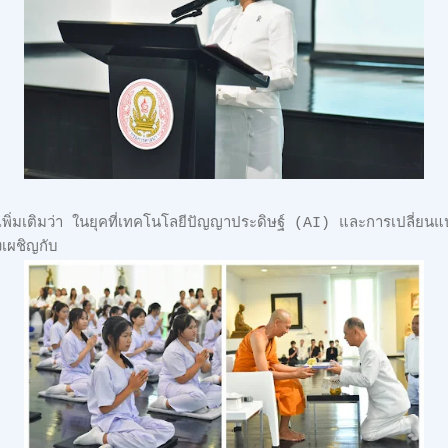
ิ่มเติมว่า ในยุคที่เทคโนโลยีปัญญาประดิษฐ์ (AI) และการเปลี่ยนแป
งเผชิญกับ