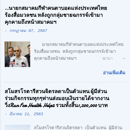
ศักดิ์ศิษฎิ์ เจนกุลประสูตร เอกชัย เรืองรัตน์
..นายกสมาคมกีฬาคนตาบอดแห่งประเทศไทย
ศักดิ์สิทธิ์ คูณรัตนศิริ และชุติพนธ์ กิตติเกษม
ร้องสื่อมวลชน หลังถูกกลุ่มชายฉกรรจ์เข้ามา
ศักดิ์ เปิดตัวสาชาเพิ่มที่ลำลูกกา เน้นความทัน
คุกคามถึงหน้าสมาคมฯ
สมัย สะดวกสบาย ทั้ง โรงงาน พร้อมออฟฟิศ 3
-
กรกฎาคม 07, 2567
ชั้น + 1 ชั้นลอย สไตล์ Modern Loft โดย
ตั้งอยู่บนถนนเลียบวงแหวนตะวันออก เพียง 5
นายกสมาคมกีฬาคนตาบอดแห่งประเทศไทย
นาที จากรถไฟฟ้า สายสีเขียว ด้าน CONCEPT
ร้องสื่อมวลชน หลังถูกกลุ่มชายฉกรรจ์เข้ามา
ของโครงการ "Simplicity is the
คุกคามถึงหน้าสมาคมฯ นายก
Ultimate Sophistication" -
สมาคมกีฬาคนตาบอดแห่งประเทศไทย ร้อง
Leonardo Da Vinci " เพราะเราเชื่อว่า
สื่อมวลชน หลังถูกกลุ่มชายฉกรรจ์เข้ามาคุกคาม
ความเรียบง่าย คือ สูงสุดแห่งสุนทรียภาพ เรา
อ่านเพิ่มเติม
ถึงหน้าสมาคมฯ พร้อมเตรียมแจ้งความ หวั่นถูก
เลือกที่จะออกแบบในแนว Modern Loft
กลั่นแกล้ง จากกรณีที่มีกลุ่มนักกีฬาคน
Design วัสดุทุกชิ้น ถูกเลือกอย่างตั้งใจ เพื่อ
สโมสรโรตารีสวนจิตรลดาเป็นตัวแทน ผู้มีส่วน
ตาบอด เดินทางไปยื่นหนังสือถึงนายเศรษฐา ทวี
ความลงตัว และมีระดับ " สำหรับโครงการนี้
ร่วมกิจกรรมทุกๆท่านส่งมอบเงินรายได้จากงาน
สิน นายกรัฐมนตรี เรียกร้องขอความเป็นธรรม
ตั้งอยู่บน ถนนเลียบทางด่วนวงแหวนรอบนอก
วิ่งRun For Health Help2 รวมทั้งสิ้น1,200,000 บาท
และให้ตรวจสอบการฮุบโควตาสลากกินแบ่ง
(ลำลูกกา) สุดยอดทำเลแห่งอนา...
-
มีนาคม 11, 2563
รัฐบาล จำนวน 2,647 เล่ม ของนักกีฬาคน
ตาบอด ซึ่งเกิดความเข้าใจผิด ในเรื่องการเป็น
สโมสรโรตารีสวนจิตรลดา เป็นตัวแทน ผู้มีส่วน
สมาชิกรับสลากฯกับ สมาชิกสามัญของสมาคม