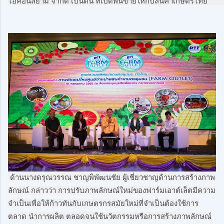
ไอคอนสยาม จำกัด
 ด้านนางดรุณวรรณ ชาญพิพัฒนชัย ผู้เชี่ยวชาญด้านการสร้างภาพ
ลักษณ์ กล่าวว่า การปรับภาพลักษณ์ใหม่ของฟาร์มเอาต์เล็ตมีความ
จำเป็นเพื่อให้ก้าวทันกับเกษตรกรสมัยใหม่ที่จำเป็นต้องใช้การ
ตลาด นำการผลิต ตลอดจนใช้นวัตกรรมหรือการสร้างภาพลักษณ์