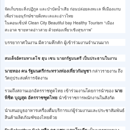
จัดเก็บขยะสิ่งปฏิกูล และบำบัดน้ำเสีย ก่อนปล่อยลงทะเล ที่เมืองแกบ
เพื่อร่วมอนุรักษ์ชายฝั่งทะเลและอ่าวไทย
ในคอนเซ็ปท์ Clean City Beautiful bay Healthy Tourism “เมือง
สะอาด ชายหาดอ่าวสวย ด้วยท่องเที่ยวเชิงสุขภาพ”
บรรยากาศในงาน มีความคึกคัก ผู้เข้าร่วมงานจำนวนมาก
สมเด็จอัครมหาเดโช ฮุน เซน นายกรัฐมนตรี เป็นประธานในงาน
นายทอง คน รัฐมนตรีกระทรวงท่องเที่ยวกัมพูชา
กล่าวรายงาน ถึง
วัตถุประสงค์การจัดงาน
รวมถึงสถานเอกอัครราชทูตไทย เข้าร่วมงานโดยการนำของ
นาย
พิชิต บุญสุด อัครราชฑูตไทย
นำข้าราชการพนักงานในสังกัด
นำเสนอบูธอาหารเครื่องดื่มบริการแก่ผู้ร่วมงานและประชาสัมพันธ์
สินค้าผลิตภัณฑ์ของไทยด้วย
Dr.Sokrethya Sok หรือ ดร.แซม แคมโบเดีย
เป็นบุตรชายของ