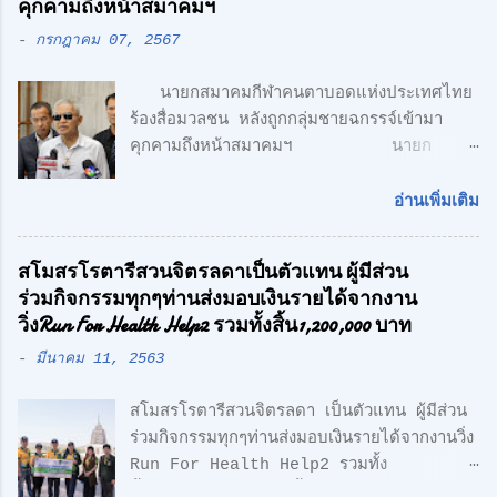
คุกคามถึงหน้าสมาคมฯ
สมัย สะดวกสบาย ทั้ง โรงงาน พร้อมออฟฟิศ 3
-
กรกฎาคม 07, 2567
ชั้น + 1 ชั้นลอย สไตล์ Modern Loft โดย
ตั้งอยู่บนถนนเลียบวงแหวนตะวันออก เพียง 5
นายกสมาคมกีฬาคนตาบอดแห่งประเทศไทย
นาที จากรถไฟฟ้า สายสีเขียว ด้าน CONCEPT
ร้องสื่อมวลชน หลังถูกกลุ่มชายฉกรรจ์เข้ามา
ของโครงการ "Simplicity is the
คุกคามถึงหน้าสมาคมฯ นายก
Ultimate Sophistication" -
สมาคมกีฬาคนตาบอดแห่งประเทศไทย ร้อง
Leonardo Da Vinci " เพราะเราเชื่อว่า
สื่อมวลชน หลังถูกกลุ่มชายฉกรรจ์เข้ามาคุกคาม
ความเรียบง่าย คือ สูงสุดแห่งสุนทรียภาพ เรา
อ่านเพิ่มเติม
ถึงหน้าสมาคมฯ พร้อมเตรียมแจ้งความ หวั่นถูก
เลือกที่จะออกแบบในแนว Modern Loft
กลั่นแกล้ง จากกรณีที่มีกลุ่มนักกีฬาคน
Design วัสดุทุกชิ้น ถูกเลือกอย่างตั้งใจ เพื่อ
สโมสรโรตารีสวนจิตรลดาเป็นตัวแทน ผู้มีส่วน
ตาบอด เดินทางไปยื่นหนังสือถึงนายเศรษฐา ทวี
ความลงตัว และมีระดับ " สำหรับโครงการนี้
ร่วมกิจกรรมทุกๆท่านส่งมอบเงินรายได้จากงาน
สิน นายกรัฐมนตรี เรียกร้องขอความเป็นธรรม
ตั้งอยู่บน ถนนเลียบทางด่วนวงแหวนรอบนอก
วิ่งRun For Health Help2 รวมทั้งสิ้น1,200,000 บาท
และให้ตรวจสอบการฮุบโควตาสลากกินแบ่ง
(ลำลูกกา) สุดยอดทำเลแห่งอนา...
-
มีนาคม 11, 2563
รัฐบาล จำนวน 2,647 เล่ม ของนักกีฬาคน
ตาบอด ซึ่งเกิดความเข้าใจผิด ในเรื่องการเป็น
สโมสรโรตารีสวนจิตรลดา เป็นตัวแทน ผู้มีส่วน
สมาชิกรับสลากฯกับ สมาชิกสามัญของสมาคม
ร่วมกิจกรรมทุกๆท่านส่งมอบเงินรายได้จากงานวิ่ง
กีฬาคนตาบอดแห่งประเทศไทย ตามที่มีการเสนอ
Run For Health Help2 รวมทั้ง
ข่าวไปก่อนหน้านี้ ล่าสุด นายอำนวย กลิ่นอยู่
สิ้น1,200,000 บาท ซื้อเครื่องมือแพทย์ให้
นายกสมาคมกีฬาคนตาบอดแห่งประเทศไทย