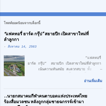
โพสต์ยอดนิยมจากบล็อกนี้
“แฟคทอรี่ ยาร์ด กรุ๊ป” สยายปีก เปิดสาขาใหม่ที่
ลำลูกกา
-
สิงหาคม 14, 2563
“แฟคทอรี่
ยาร์ด กรุ๊ป” สยายปีก เปิดสาขาใหม่ที่ลำลูกกา
เน้นความทันสมัย สะดวกสบาย ทั้ง
โรงงาน พร้อมออฟฟิศ 3 ชั้น + 1 ชั้นลอย
สไตล์ Modern Loft แฟคทอรี่ ยาร์ด กรุ๊ป
อ่านเพิ่มเติม
จำกัด คลื่นลูกใหม่ด้านอสังหาริมทรพัย์ นำโดย
ศักดิ์ศิษฎิ์ เจนกุลประสูตร เอกชัย เรืองรัตน์
..นายกสมาคมกีฬาคนตาบอดแห่งประเทศไทย
ศักดิ์สิทธิ์ คูณรัตนศิริ และชุติพนธ์ กิตติเกษม
ร้องสื่อมวลชน หลังถูกกลุ่มชายฉกรรจ์เข้ามา
ศักดิ์ เปิดตัวสาชาเพิ่มที่ลำลูกกา เน้นความทัน